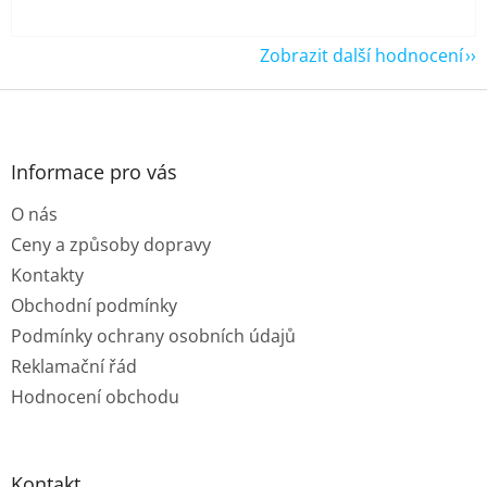
Zobrazit další hodnocení
Z
á
p
a
Informace pro vás
t
O nás
í
Ceny a způsoby dopravy
Kontakty
Obchodní podmínky
Podmínky ochrany osobních údajů
Reklamační řád
Hodnocení obchodu
Kontakt