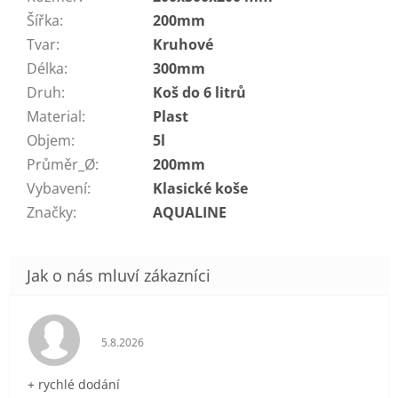
Šířka
:
200mm
Tvar
:
Kruhové
Délka
:
300mm
Druh
:
Koš do 6 litrů
Material
:
Plast
Objem
:
5l
Průměr_Ø
:
200mm
Vybavení
:
Klasické koše
Značky
:
AQUALINE
Hodnocení obchodu je 5 z 5 hvězdiček.
5.8.2026
+ rychlé dodání