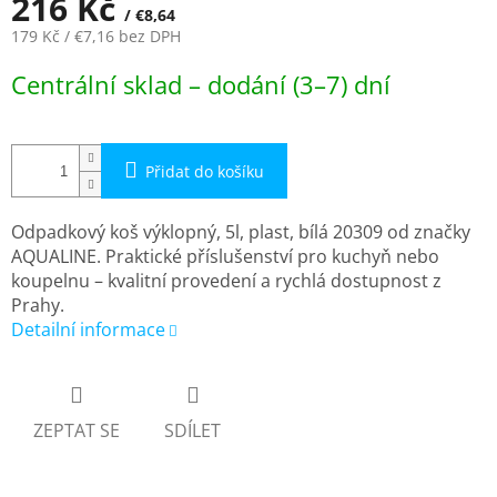
216 Kč
/ €8,64
179 Kč
/ €7,16
bez DPH
Měrná
Centrální sklad – dodání (3–7) dní
cena:
Přidat do košíku
Odpadkový koš výklopný, 5l, plast, bílá 20309 od značky
AQUALINE. Praktické příslušenství pro kuchyň nebo
koupelnu – kvalitní provedení a rychlá dostupnost z
Prahy.
Detailní informace
ZEPTAT SE
SDÍLET