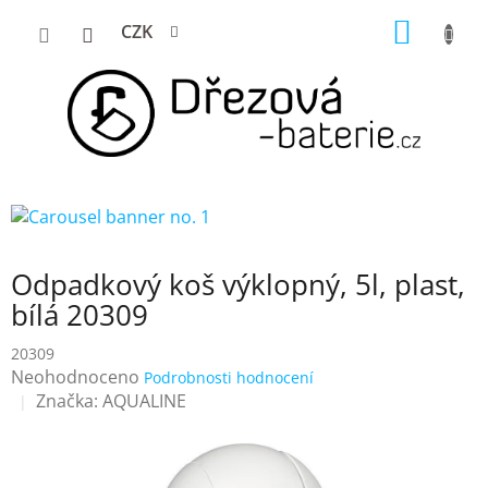
Přejít
NÁKUP
CZK
na
KOŠÍK
obsah
Odpadkový koš výklopný, 5l, plast,
bílá 20309
20309
Průměrné
Neohodnoceno
Podrobnosti hodnocení
hodnocení
Značka:
AQUALINE
produktu
je
0,0