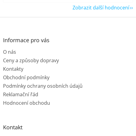
Zobrazit další hodnocení
Z
á
p
a
Informace pro vás
t
O nás
í
Ceny a způsoby dopravy
Kontakty
Obchodní podmínky
Podmínky ochrany osobních údajů
Reklamační řád
Hodnocení obchodu
Kontakt