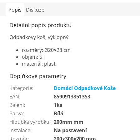
Popis
Diskuze
Detailní popis produktu
Odpadkový koš, výklopný
rozměry:
Ø20
×28 cm
objem: 5 l
materiál: plast
Doplňkové parametry
Kategorie
:
Domácí Odpadkové Koše
EAN
:
8590913851353
Balení
:
1ks
Barva
:
Bílá
Hloubka výrobku
:
200mm mm
Instalace
:
Na postavení
Rozměr
:
200x300x200 mm