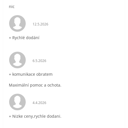
nic
Hodnocení obchodu je 5 z 5 hvězdiček.
12.5.2026
+ Rychlé dodání
Hodnocení obchodu je 5 z 5 hvězdiček.
6.5.2026
+ komunikace obratem
Maximální pomoc a ochota.
Hodnocení obchodu je 5 z 5 hvězdiček.
4.4.2026
+ Nizke ceny,rychle dodani.