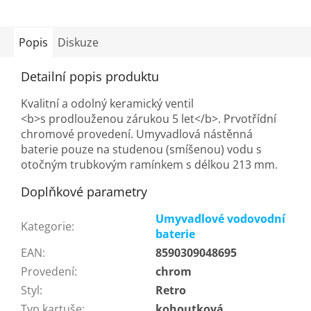
Popis
Diskuze
Detailní popis produktu
Kvalitní a odolný keramický ventil
<b>s prodlouženou zárukou 5 let</b>. Prvotřídní
chromové provedení. Umyvadlová nástěnná
baterie pouze na studenou (smíšenou) vodu s
otočným trubkovým ramínkem s délkou 213 mm.
Doplňkové parametry
Umyvadlové vodovodní
Kategorie
:
baterie
EAN
:
8590309048695
Provedení
:
chrom
Styl
:
Retro
Typ kartuše
:
kohoutková