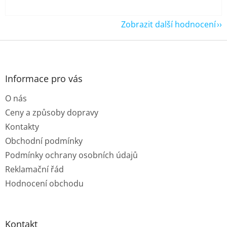
Zobrazit další hodnocení
Z
á
p
a
Informace pro vás
t
O nás
í
Ceny a způsoby dopravy
Kontakty
Obchodní podmínky
Podmínky ochrany osobních údajů
Reklamační řád
Hodnocení obchodu
Kontakt