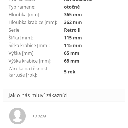
Typ ramene
:
otočné
Hloubka [mm]
:
365 mm
Hloubka krabice [mm]
:
362 mm
Serie
:
Retro II
Šířka [mm]
:
115 mm
Šířka krabice [mm]
:
115 mm
Výška [mm]
:
65 mm
Výška krabice [mm]
:
68 mm
Záruka na těsnost
5 rok
kartuše [rok]
:
Hodnocení obchodu je 5 z 5 hvězdiček.
5.8.2026