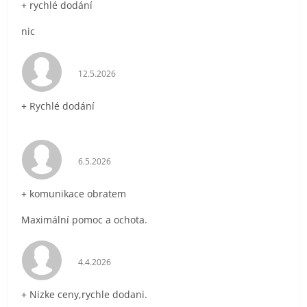
+ rychlé dodání
nic
Hodnocení obchodu je 5 z 5 hvězdiček.
12.5.2026
+ Rychlé dodání
Hodnocení obchodu je 5 z 5 hvězdiček.
6.5.2026
+ komunikace obratem
Maximální pomoc a ochota.
Hodnocení obchodu je 5 z 5 hvězdiček.
4.4.2026
+ Nizke ceny,rychle dodani.