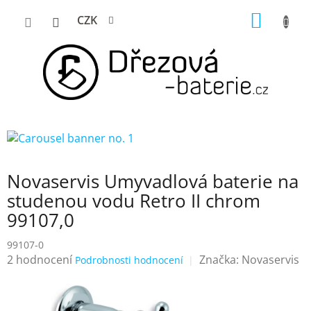
Přejít
NÁKUP
CZK
na
KOŠÍK
obsah
Novaservis Umyvadlová baterie na
studenou vodu Retro II chrom
99107,0
99107-0
Průměrné
2 hodnocení
Značka:
Novaservis
Podrobnosti hodnocení
hodnocení
produktu
je