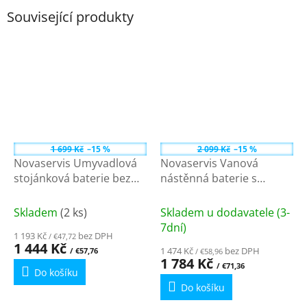
Související produkty
1 699 Kč
–15 %
2 099 Kč
–15 %
Novaservis Umyvadlová
Novaservis Vanová
stojánková baterie bez
nástěnná baterie s
výpusti, chrom 99102/1,0
příslušenstvím, chrom
99121,0
Skladem
(2 ks)
Skladem u dodavatele (3-
7dní)
1 193 Kč
bez DPH
/ €47,72
1 444 Kč
1 474 Kč
bez DPH
/ €57,76
/ €58,96
1 784 Kč
/ €71,36
Do košíku
Do košíku