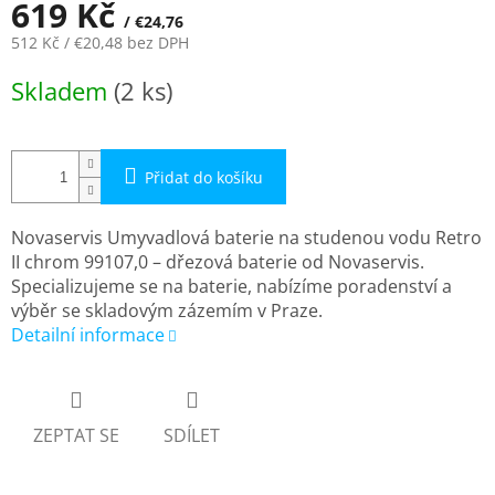
619 Kč
/ €24,76
512 Kč
/ €20,48
bez DPH
Měrná
Skladem
(2 ks)
cena:
Přidat do košíku
Novaservis Umyvadlová baterie na studenou vodu Retro
II chrom 99107,0 – dřezová baterie od Novaservis.
Specializujeme se na baterie, nabízíme poradenství a
výběr se skladovým zázemím v Praze.
Detailní informace
ZEPTAT SE
SDÍLET