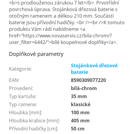
<b>s prodlouženou zárukou 7 let</b>. Prvotřídní
povrchová úprava. Stojánková dřezová baterie s
otočným ramenem a délkou 210 mm. Součástí
baterie jsou přívodní hadičky. <br /><br />K tomuto
produktu Vám rádi nabídneme <a
href="https://www.novaservis.cz/bila-chrom/?
user_filter=6442/">bílé koupelnové doplňky</a>.
Doplňkové parametry
Stojánkové dřezové
Kategorie
:
baterie
EAN
:
8590309077220
Provedení
:
bílá-chrom
Typ kartuše
:
35 mm
Typ ramene
:
klasické
Hloubka [mm]
:
100 mm
Hloubka krabice [mm]
:
405 mm
Přívodní hadičky [cm]
:
50 cm