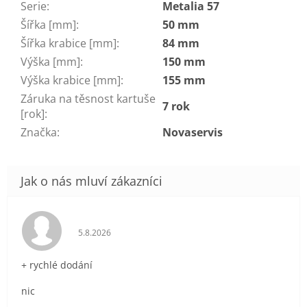
Serie
:
Metalia 57
Šířka [mm]
:
50 mm
Šířka krabice [mm]
:
84 mm
Výška [mm]
:
150 mm
Výška krabice [mm]
:
155 mm
Záruka na těsnost kartuše
7 rok
[rok]
:
Značka
:
Novaservis
Hodnocení obchodu je 5 z 5 hvězdiček.
5.8.2026
+ rychlé dodání
nic