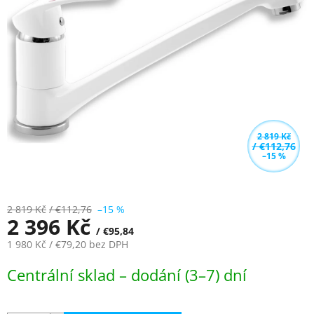
z
5
hvězdiček.
2 819 Kč
/ €112,76
–15 %
2 819 Kč
/ €112,76
–15 %
2 396 Kč
/ €95,84
1 980 Kč
/ €79,20
bez DPH
Měrná
Centrální sklad – dodání (3–7) dní
cena: