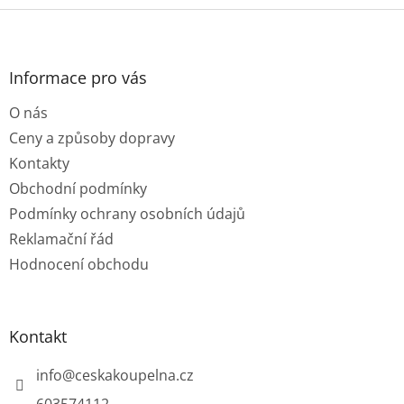
Z
á
p
a
Informace pro vás
t
O nás
í
Ceny a způsoby dopravy
Kontakty
Obchodní podmínky
Podmínky ochrany osobních údajů
Reklamační řád
Hodnocení obchodu
Kontakt
info
@
ceskakoupelna.cz
603574112