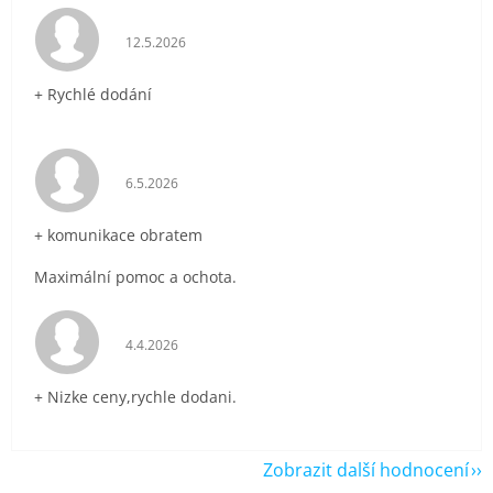
Hodnocení obchodu je 5 z 5 hvězdiček.
12.5.2026
+ Rychlé dodání
Hodnocení obchodu je 5 z 5 hvězdiček.
6.5.2026
+ komunikace obratem
Maximální pomoc a ochota.
Hodnocení obchodu je 5 z 5 hvězdiček.
4.4.2026
+ Nizke ceny,rychle dodani.
Zobrazit další hodnocení