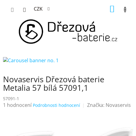
Přejít
NÁKUP
CZK
na
KOŠÍK
obsah
Novaservis Dřezová baterie
Metalia 57 bílá 57091,1
57091-1
Průměrné
1 hodnocení
Značka:
Novaservis
Podrobnosti hodnocení
hodnocení
produktu
je
5,0