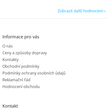
Zobrazit další hodnocení
Z
á
p
a
Informace pro vás
t
O nás
í
Ceny a způsoby dopravy
Kontakty
Obchodní podmínky
Podmínky ochrany osobních údajů
Reklamační řád
Hodnocení obchodu
Kontakt