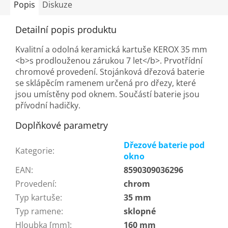
Popis
Diskuze
Detailní popis produktu
Kvalitní a odolná keramická kartuše KEROX 35 mm
<b>s prodlouženou zárukou 7 let</b>. Prvotřídní
chromové provedení. Stojánková dřezová baterie
se sklápěcím ramenem určená pro dřezy, které
jsou umístěny pod oknem. Součástí baterie jsou
přívodní hadičky.
Doplňkové parametry
Dřezové baterie pod
Kategorie
:
okno
EAN
:
8590309036296
Provedení
:
chrom
Typ kartuše
:
35 mm
Typ ramene
:
sklopné
Hloubka [mm]
:
160 mm