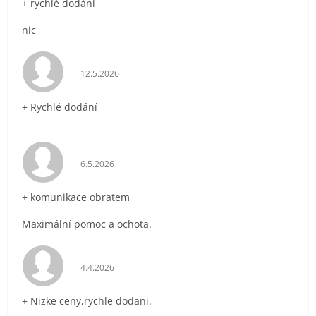
+ rychlé dodání
nic
Hodnocení obchodu je 5 z 5 hvězdiček.
12.5.2026
+ Rychlé dodání
Hodnocení obchodu je 5 z 5 hvězdiček.
6.5.2026
+ komunikace obratem
Maximální pomoc a ochota.
Hodnocení obchodu je 5 z 5 hvězdiček.
4.4.2026
+ Nizke ceny,rychle dodani.