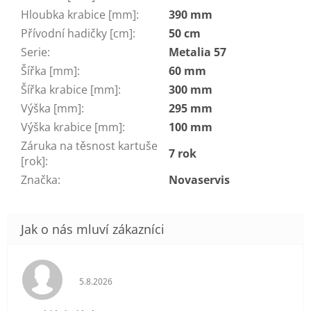
Hloubka krabice [mm]
:
390 mm
Přívodní hadičky [cm]
:
50 cm
Serie
:
Metalia 57
Šířka [mm]
:
60 mm
Šířka krabice [mm]
:
300 mm
Výška [mm]
:
295 mm
Výška krabice [mm]
:
100 mm
Záruka na těsnost kartuše
7 rok
[rok]
:
Značka
:
Novaservis
Hodnocení obchodu je 5 z 5 hvězdiček.
5.8.2026