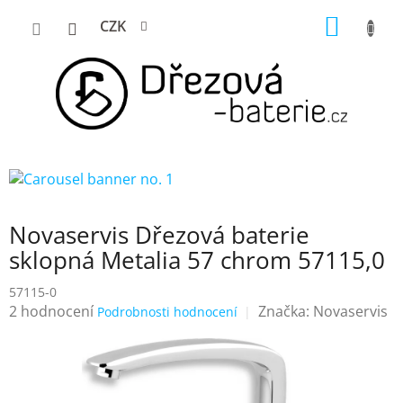
Přejít
NÁKUP
CZK
na
KOŠÍK
obsah
Novaservis Dřezová baterie
sklopná Metalia 57 chrom 57115,0
57115-0
Průměrné
2 hodnocení
Značka:
Novaservis
Podrobnosti hodnocení
hodnocení
produktu
je
4,5