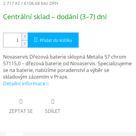
2 717 Kč
/ €108,68
bez DPH
Měrná
Centrální sklad – dodání (3–7) dní
cena:
Přidat do košíku
Novaservis Dřezová baterie sklopná Metalia 57 chrom
57115,0 – dřezová baterie od Novaservis. Specializujeme
se na baterie, nabízíme poradenství a výběr se
skladovým zázemím v Praze.
Detailní informace
ZEPTAT SE
SDÍLET