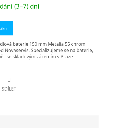
dání (3–7) dní
šíku
dlová baterie 150 mm Metalia 55 chrom
od Novaservis. Specializujeme se na baterie,
běr se skladovým zázemím v Praze.
SDÍLET