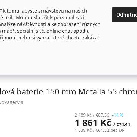
O NÁS
CENY A ZPŮSOBY DOPRAVY
KONTAKTY
OBCH
 k tomu, abyste si návštěvu na našich
Odmítn
 užili. Mohou sloužit k personalizaci
analýze návštěvnosti a ke zobrazení různých
HLEDAT
 (např. sociální sítě, online chat apod.).
řijmout nebo si vybrat které chcete zakázat.
OU
FLEXIBILNÍ
STOJÁNKOVÉ
PRO NÍZKOTLAKÉ OHŘ
50 mm
Novaservis Dřezová umyvadlová baterie 150 mm
lová baterie 150 mm Metalia 55 chr
Novaservis
2 189 Kč
/ €87,56
–14 %
1 861 Kč
/ €74,44
1 538 Kč
/ €61,52
bez DPH