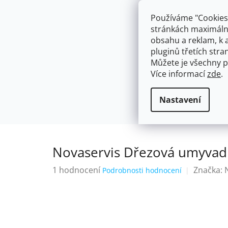
Přejít
603574112
info@ceskakoupelna.cz
na
Používáme "Cookies"
obsah
stránkách maximálně
obsahu a reklam, k 
pluginů třetích stran
Můžete je všechny p
Více informací
zde
.
AKCE
NÁSTĚNNÉ 150/100MM
SE SPRCH
Nástěnné 150/100mm
ROZTEČ 1
Domů
Nastavení
Novaservis Dřezová umyvad
Průměrné
1 hodnocení
Značka:
Podrobnosti hodnocení
hodnocení
produktu
je
5,0
z