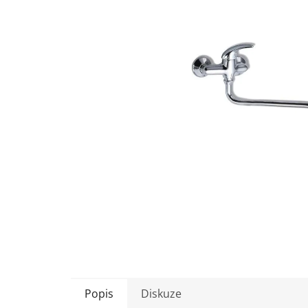
5
hvězdiček.
Popis
Diskuze