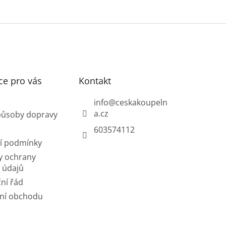
ce pro vás
Kontakt
info
@
ceskakoupeln
a.cz
působy dopravy
603574112
í podmínky
y ochrany
 údajů
ní řád
ní obchodu