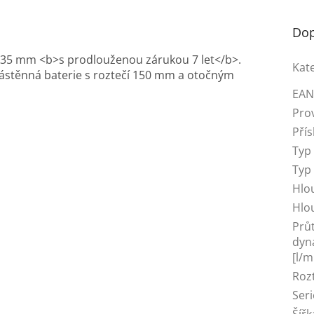
Dop
X 35 mm <b>s prodlouženou zárukou 7 let</b>.
Kat
ástěnná baterie s roztečí 150 mm a otočným
EA
Pro
Přís
Typ
Typ
Hlo
Hlo
Průt
dyn
[l/m
Roz
Seri
Šíř