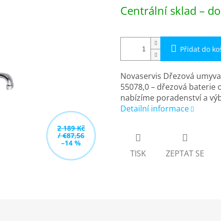
Měrná
Centrální sklad – do
cena:
Přidat do ko
Novaservis Dřezová umyva
55078,0 – dřezová baterie 
nabízíme poradenství a vý
Detailní informace
2 189 Kč
/ €87,56
–14 %
TISK
ZEPTAT SE