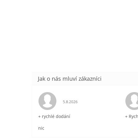
Hodnocení obchodu je 5 z 5 hvězdič
5.8.2026
+ rychlé dodání
+ Ryc
nic