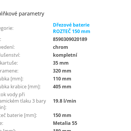
lňkové parametry
Dřezové baterie
egorie
:
ROZTEČ 150 mm
N
:
8590309020189
vedení
:
chrom
lušenství
:
kompletní
 kartuše
:
35 mm
 ramene
:
320 mm
ubka [mm]
:
110 mm
ubka krabice [mm]
:
405 mm
ok vody při
amickém tlaku 3 bary
19.8 l/min
in]
:
teč baterie [mm]
:
150 mm
e
:
Metalia 55
ka [mm]
:
180 mm