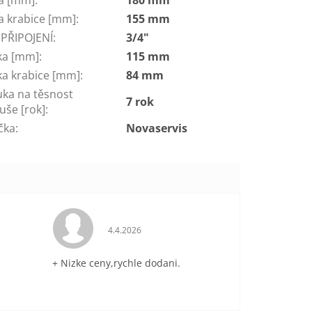
ka krabice [mm]
:
155 mm
 PŘIPOJENÍ
:
3/4"
ka [mm]
:
115 mm
ka krabice [mm]
:
84 mm
uka na těsnost
7 rok
uše [rok]
:
čka
:
Novaservis
je 5 z 5 hvězdiček.
Hodnocení obchodu je 5 z 5 hvězdiček.
4.4.2026
+ Nizke ceny,rychle dodani.