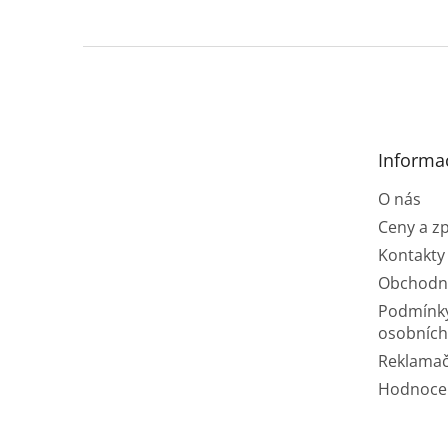
Z
á
p
a
t
Informa
í
O nás
Ceny a z
Kontakty
Obchodn
Podmínk
osobních
Reklamač
Hodnoce