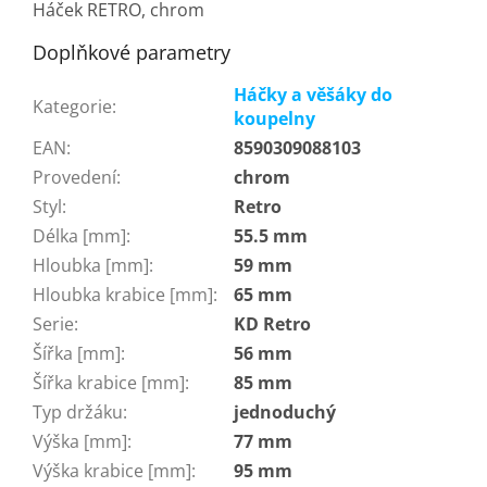
Háček RETRO, chrom
Doplňkové parametry
Háčky a věšáky do
Kategorie
:
koupelny
EAN
:
8590309088103
Provedení
:
chrom
Styl
:
Retro
Délka [mm]
:
55.5 mm
Hloubka [mm]
:
59 mm
Hloubka krabice [mm]
:
65 mm
Serie
:
KD Retro
Šířka [mm]
:
56 mm
Šířka krabice [mm]
:
85 mm
Typ držáku
:
jednoduchý
Výška [mm]
:
77 mm
Výška krabice [mm]
:
95 mm