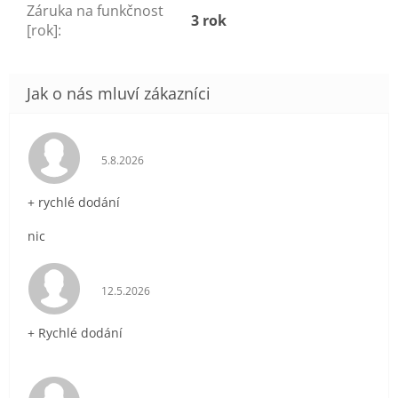
Záruka na funkčnost
3 rok
[rok]
:
Hodnocení obchodu je 5 z 5 hvězdiček.
5.8.2026
+ rychlé dodání
nic
Hodnocení obchodu je 5 z 5 hvězdiček.
12.5.2026
+ Rychlé dodání