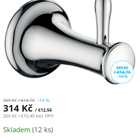
z
5
hvězdiček.
369 Kč
/ €14,76
–14 %
369 Kč
/ €14,76
–14 %
314 Kč
/ €12,56
260 Kč
/ €10,40
bez DPH
Měrná
Skladem
(12 ks)
cena: