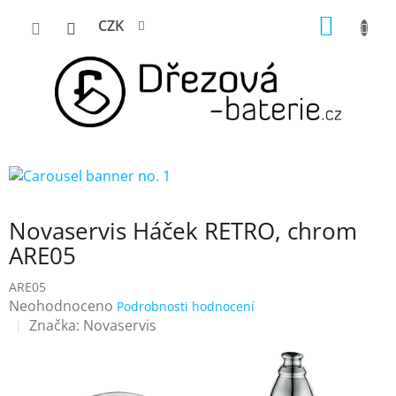
Přejít
NÁKUP
CZK
na
KOŠÍK
obsah
Novaservis Háček RETRO, chrom
ARE05
ARE05
Průměrné
Neohodnoceno
Podrobnosti hodnocení
hodnocení
Značka:
Novaservis
produktu
je
0,0