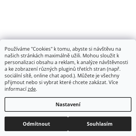
Používáme "Cookies" k tomu, abyste si návštěvu na
našich stránkách maximálně užili. Mohou sloužit k
personalizaci obsahu a reklam, k analýze návštěvnosti
Retro koupelna
a ke zobrazení různých pluginů třetích stran (např.
sociální sítě, online chat apod.). Můžete je všechny
přijmout nebo si vybrat které chcete zakázat. Více
informací
zde
.
Vytvořil Shoptet
+
plnenieshopu.cz
Nastavení
Copyright 2026
Dřezová-baterie.cz
. Všechna práva
Odmítnout
Souhlasím
vyhrazena.