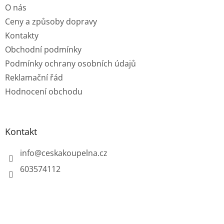
O nás
í
Ceny a způsoby dopravy
Kontakty
Obchodní podmínky
Podmínky ochrany osobních údajů
Reklamační řád
Hodnocení obchodu
Kontakt
info
@
ceskakoupelna.cz
603574112