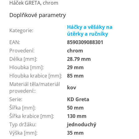
Háček GRETA, chrom
Doplňkové parametry
Háčky a věšáky na
Kategorie
:
útěrky a ručníky
EAN
:
8590309088301
Provedení
:
chrom
Délka [mm]
:
28.79 mm
Hloubka [mm]
:
29 mm
Hloubka krabice [mm]
:
85 mm
Materiál těla/materiál
kov
provedení:
:
Serie
:
KD Greta
Šířka [mm]
:
50 mm
Šířka krabice [mm]
:
130 mm
Typ držáku
:
jednoduchý
Výška [mm]
:
35 mm