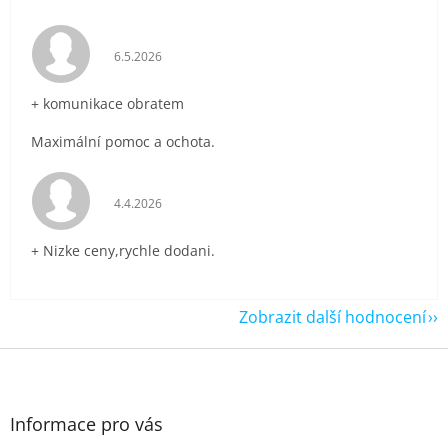
Hodnocení obchodu je 5 z 5 hvězdiček.
6.5.2026
+ komunikace obratem
Maximální pomoc a ochota.
Hodnocení obchodu je 5 z 5 hvězdiček.
4.4.2026
+ Nizke ceny,rychle dodani.
Zobrazit další hodnocení
Z
á
p
a
Informace pro vás
t