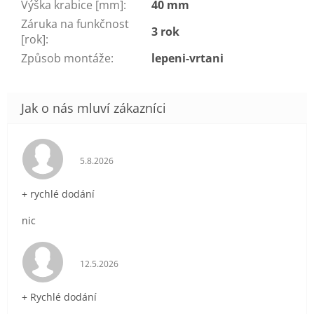
Výška krabice [mm]
:
40 mm
Záruka na funkčnost
3 rok
[rok]
:
Způsob montáže
:
lepeni-vrtani
Hodnocení obchodu je 5 z 5 hvězdiček.
5.8.2026
+ rychlé dodání
nic
Hodnocení obchodu je 5 z 5 hvězdiček.
12.5.2026
+ Rychlé dodání