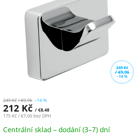
z
5
hvězdiček.
249 Kč
/ €9,96
–14 %
249 Kč
/ €9,96
–14 %
212 Kč
/ €8,48
175 Kč
/ €7,00
bez DPH
Měrná
Centrální sklad – dodání (3–7) dní
cena: