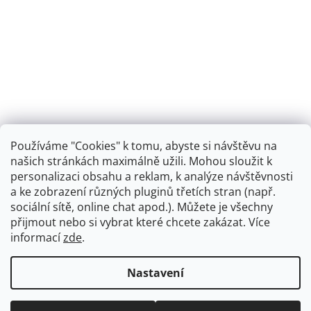
Používáme "Cookies" k tomu, abyste si návštěvu na
našich stránkách maximálně užili. Mohou sloužit k
personalizaci obsahu a reklam, k analýze návštěvnosti
Retro koupelna
a ke zobrazení různých pluginů třetích stran (např.
sociální sítě, online chat apod.). Můžete je všechny
přijmout nebo si vybrat které chcete zakázat. Více
informací
zde
.
Vytvořil Shoptet
+
plnenieshopu.cz
Nastavení
Copyright 2026
Dřezová-baterie.cz
. Všechna práva