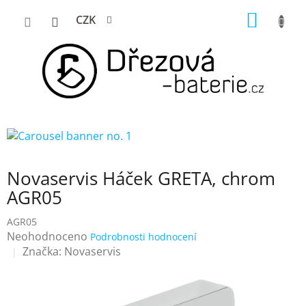
Přejít
NÁKUP
CZK
na
KOŠÍK
obsah
Novaservis Háček GRETA, chrom
AGR05
AGR05
Průměrné
Neohodnoceno
Podrobnosti hodnocení
hodnocení
Značka:
Novaservis
produktu
je
0,0