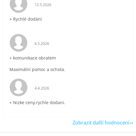
Hodnocení obchodu je 5 z 5 hvězdiček.
12.5.2026
+ Rychlé dodání
Hodnocení obchodu je 5 z 5 hvězdiček.
6.5.2026
+ komunikace obratem
Maximální pomoc a ochota.
Hodnocení obchodu je 5 z 5 hvězdiček.
4.4.2026
+ Nizke ceny,rychle dodani.
Zobrazit další hodnocení
Z