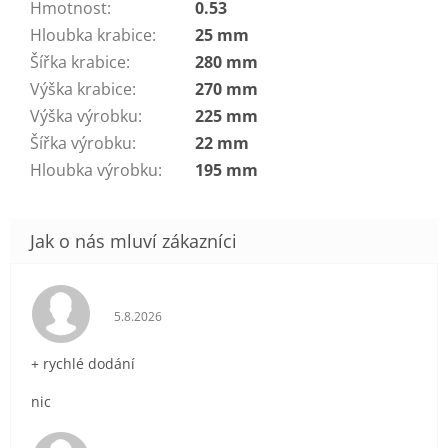
Hmotnost
:
0.53
Hloubka krabice
:
25 mm
Šířka krabice
:
280 mm
Výška krabice
:
270 mm
Výška výrobku
:
225 mm
Šířka výrobku
:
22 mm
Hloubka výrobku
:
195 mm
Hodnocení obchodu je 5 z 5 hvězdiček.
5.8.2026
+ rychlé dodání
nic