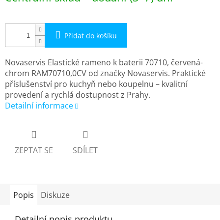
cena:
Přidat do košíku
Novaservis Elastické rameno k baterii 70710, červená-
chrom RAM70710,0CV od značky Novaservis. Praktické
příslušenství pro kuchyň nebo koupelnu – kvalitní
provedení a rychlá dostupnost z Prahy.
Detailní informace
ZEPTAT SE
SDÍLET
Popis
Diskuze
Detailní popis produktu