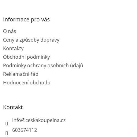
á
p
a
Informace pro vás
t
O nás
í
Ceny a způsoby dopravy
Kontakty
Obchodní podmínky
Podmínky ochrany osobních údajů
Reklamační řád
Hodnocení obchodu
Kontakt
info
@
ceskakoupelna.cz
603574112