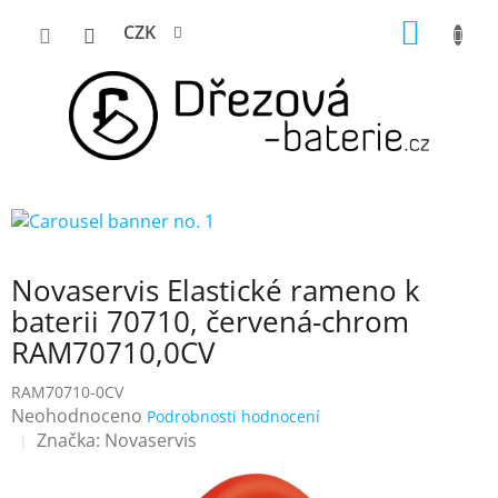
Přejít
NÁKUP
CZK
na
KOŠÍK
obsah
Novaservis Elastické rameno k
baterii 70710, červená-chrom
RAM70710,0CV
RAM70710-0CV
Průměrné
Neohodnoceno
Podrobnosti hodnocení
hodnocení
Značka:
Novaservis
produktu
je