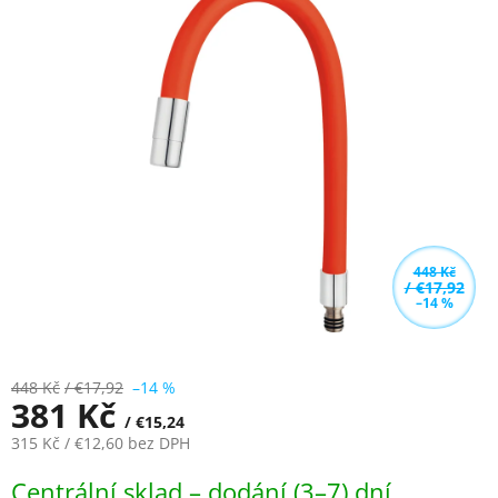
0,0
z
5
hvězdiček.
448 Kč
/ €17,92
–14 %
448 Kč
/ €17,92
–14 %
381 Kč
/ €15,24
315 Kč
/ €12,60
bez DPH
Měrná
Centrální sklad – dodání (3–7) dní