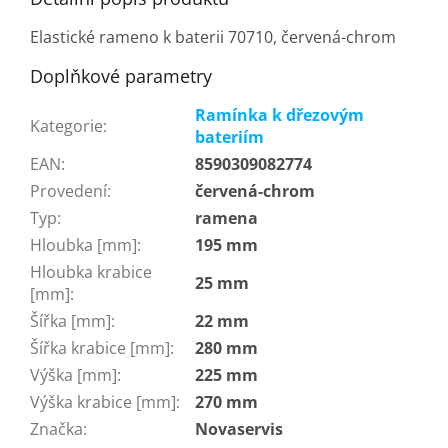
Elastické rameno k baterii 70710, červená-chrom
Doplňkové parametry
Ramínka k dřezovým
Kategorie
:
bateriím
EAN
:
8590309082774
Provedení
:
červená-chrom
Typ
:
ramena
Hloubka [mm]
:
195 mm
Hloubka krabice
25 mm
[mm]
:
Šířka [mm]
:
22 mm
Šířka krabice [mm]
:
280 mm
Výška [mm]
:
225 mm
Výška krabice [mm]
:
270 mm
Značka
:
Novaservis