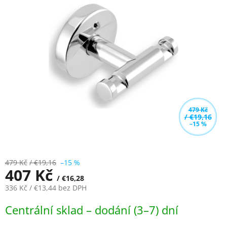
z
5
hvězdiček.
479 Kč
/ €19,16
–15 %
479 Kč
/ €19,16
–15 %
407 Kč
/ €16,28
336 Kč
/ €13,44
bez DPH
Měrná
Centrální sklad – dodání (3–7) dní
cena: