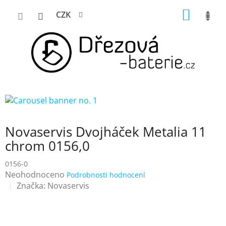
Přejít
NÁKUP
CZK
na
KOŠÍK
obsah
Novaservis Dvojháček Metalia 11
chrom 0156,0
0156-0
Průměrné
Neohodnoceno
Podrobnosti hodnocení
hodnocení
Značka:
Novaservis
produktu
je
0,0