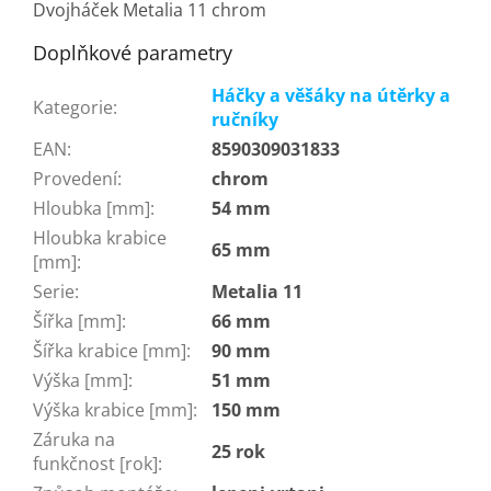
Dvojháček Metalia 11 chrom
Doplňkové parametry
Háčky a věšáky na útěrky a
Kategorie
:
ručníky
EAN
:
8590309031833
Provedení
:
chrom
Hloubka [mm]
:
54 mm
Hloubka krabice
65 mm
[mm]
:
Serie
:
Metalia 11
Šířka [mm]
:
66 mm
Šířka krabice [mm]
:
90 mm
Výška [mm]
:
51 mm
Výška krabice [mm]
:
150 mm
Záruka na
25 rok
funkčnost [rok]
: