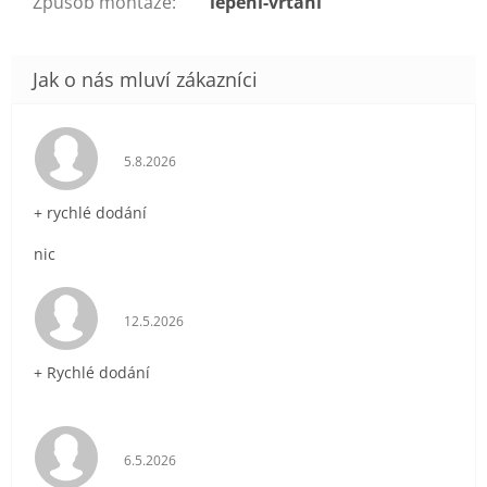
Způsob montáže
:
lepeni-vrtani
Hodnocení obchodu je 5 z 5 hvězdiček.
5.8.2026
+ rychlé dodání
nic
Hodnocení obchodu je 5 z 5 hvězdiček.
12.5.2026
+ Rychlé dodání
Hodnocení obchodu je 5 z 5 hvězdiček.
6.5.2026