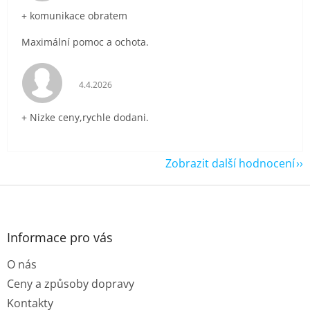
+ komunikace obratem
Maximální pomoc a ochota.
Hodnocení obchodu je 5 z 5 hvězdiček.
4.4.2026
+ Nizke ceny,rychle dodani.
Zobrazit další hodnocení
Z
á
p
a
Informace pro vás
t
O nás
í
Ceny a způsoby dopravy
Kontakty