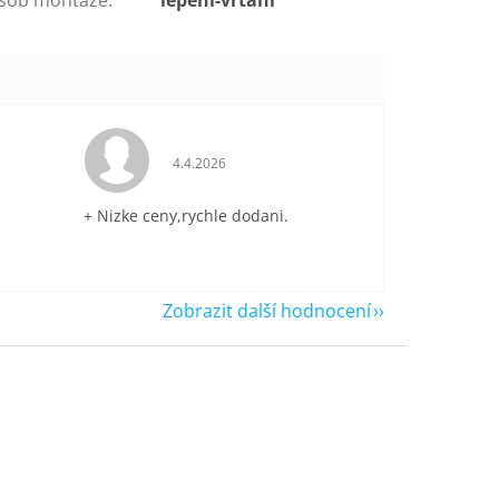
je 5 z 5 hvězdiček.
Hodnocení obchodu je 5 z 5 hvězdiček.
4.4.2026
+ Nizke ceny,rychle dodani.
Zobrazit další hodnocení