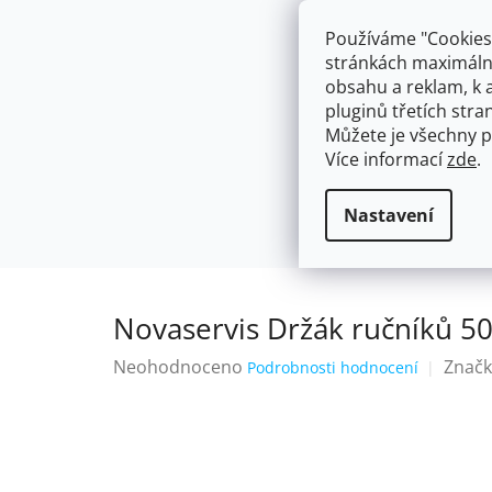
Přejít
603574112
info@ceskakoupelna.cz
na
Používáme "Cookies"
obsah
stránkách maximálně
obsahu a reklam, k 
pluginů třetích stran
Můžete je všechny p
Více informací
zde
.
AKCE
NÁSTĚNNÉ 150/100MM
SE SPRCH
Držáky na Ručníky a Utěrky
Novas
Domů
Nastavení
Novaservis Držák ručníků 5
Průměrné
Neohodnoceno
Značk
Podrobnosti hodnocení
hodnocení
produktu
je
0,0
z