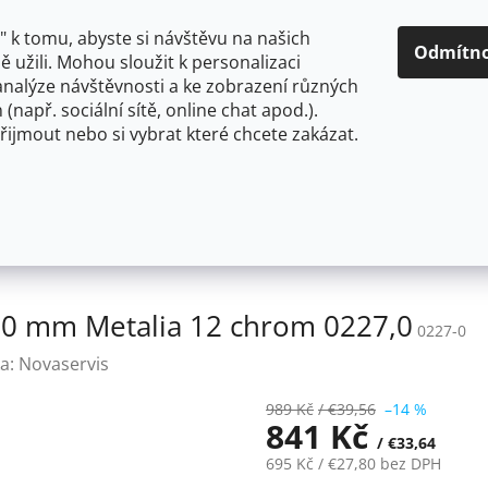
O NÁS
CENY A ZPŮSOBY DOPRAVY
KONTAKTY
OBCH
 k tomu, abyste si návštěvu na našich
Odmítn
 užili. Mohou sloužit k personalizaci
analýze návštěvnosti a ke zobrazení různých
HLEDAT
 (např. sociální sítě, online chat apod.).
řijmout nebo si vybrat které chcete zakázat.
OU
FLEXIBILNÍ
STOJÁNKOVÉ
PRO NÍZKOTLAKÉ OHŘ
ervis Držák ručníků 500 mm Metalia 12 chrom 0227,0
00 mm Metalia 12 chrom 0227,0
0227-0
a:
Novaservis
989 Kč
/ €39,56
–14 %
841 Kč
/ €33,64
695 Kč
/ €27,80
bez DPH