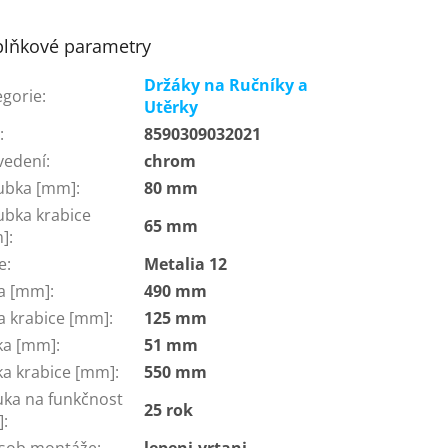
lňkové parametry
Držáky na Ručníky a
egorie
:
Utěrky
N
:
8590309032021
vedení
:
chrom
ubka [mm]
:
80 mm
ubka krabice
65 mm
]
:
e
:
Metalia 12
ka [mm]
:
490 mm
ka krabice [mm]
:
125 mm
ka [mm]
:
51 mm
ka krabice [mm]
:
550 mm
uka na funkčnost
25 rok
]
:
sob montáže
:
lepeni-vrtani