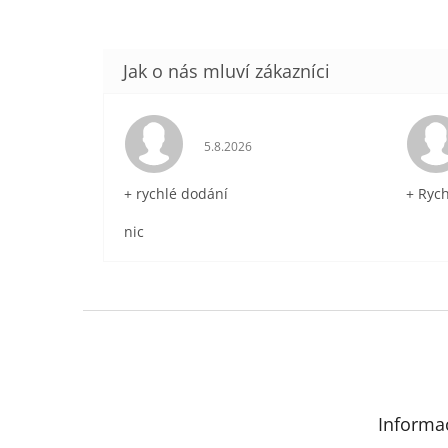
Hodnocení obchodu je 5 z 5 hvězdič
5.8.2026
+ rychlé dodání
+ Ryc
nic
Z
á
p
a
t
Informa
í