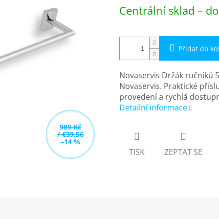
Měrná
Centrální sklad – do
cena:
Přidat do ko
Novaservis Držák ručníků 
Novaservis. Praktické přísl
provedení a rychlá dostupn
Detailní informace
989 Kč
/ €39,56
–14 %
TISK
ZEPTAT SE