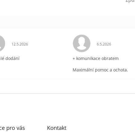
ek.
Hodnocení obchodu je 5 z 5 hvězdiček.
Hodnocení obchodu 
12.5.2026
6.5.2026
hlé dodání
+ komunikace obratem
Maximální pomoc a ochota.
ce pro vás
Kontakt