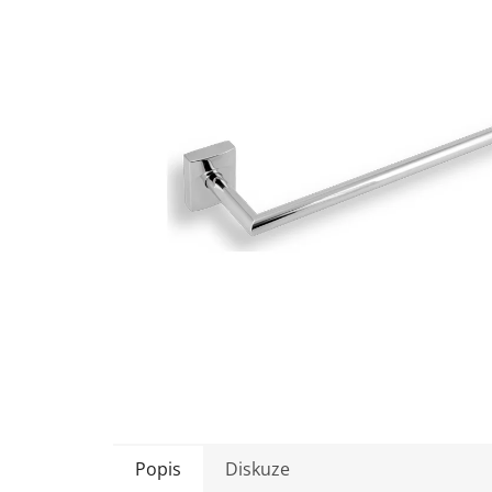
5
hvězdiček.
Popis
Diskuze