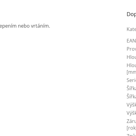
Dop
epením nebo vrtáním.
Kat
EA
Pro
Hlo
Hlo
[mm
Seri
Šíř
Šíř
Výš
Výš
Zár
[rok
Způ