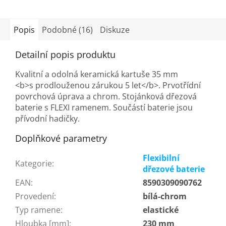
Popis
Podobné (16)
Diskuze
Detailní popis produktu
Kvalitní a odolná keramická kartuše 35 mm
<b>s prodlouženou zárukou 5 let</b>. Prvotřídní
povrchová úprava a chrom. Stojánková dřezová
baterie s FLEXI ramenem. Součástí baterie jsou
přívodní hadičky.
Doplňkové parametry
Flexibilní
Kategorie
:
dřezové baterie
EAN
:
8590309090762
Provedení
:
bílá-chrom
Typ ramene
:
elastické
Hloubka [mm]
:
230 mm