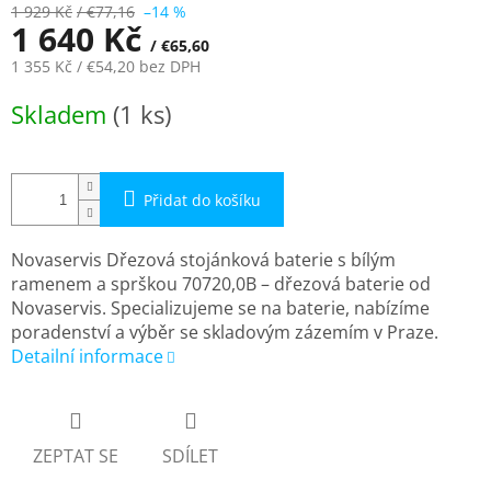
1 929 Kč
/ €77,16
–14 %
1 640 Kč
/ €65,60
1 355 Kč
/ €54,20
bez DPH
Měrná
Skladem
(1 ks)
cena:
Přidat do košíku
Novaservis Dřezová stojánková baterie s bílým
ramenem a sprškou 70720,0B – dřezová baterie od
Novaservis. Specializujeme se na baterie, nabízíme
poradenství a výběr se skladovým zázemím v Praze.
Detailní informace
ZEPTAT SE
SDÍLET