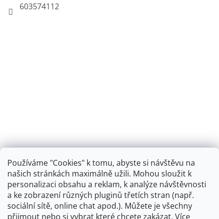
603574112
Používáme "Cookies" k tomu, abyste si návštěvu na
našich stránkách maximálně užili. Mohou sloužit k
personalizaci obsahu a reklam, k analýze návštěvnosti
Retro koupelna
a ke zobrazení různých pluginů třetích stran (např.
sociální sítě, online chat apod.). Můžete je všechny
přijmout nebo si vybrat které chcete zakázat. Více