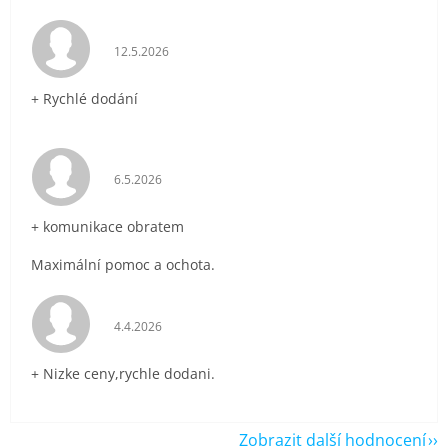
Hodnocení obchodu je 5 z 5 hvězdiček.
12.5.2026
+ Rychlé dodání
Hodnocení obchodu je 5 z 5 hvězdiček.
6.5.2026
+ komunikace obratem
Maximální pomoc a ochota.
Hodnocení obchodu je 5 z 5 hvězdiček.
4.4.2026
+ Nizke ceny,rychle dodani.
Zobrazit další hodnocení