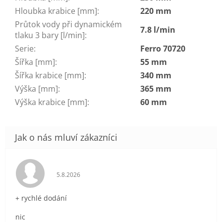
Hloubka krabice [mm]
:
220 mm
Průtok vody při dynamickém
7.8 l/min
tlaku 3 bary [l/min]
:
Serie
:
Ferro 70720
Šířka [mm]
:
55 mm
Šířka krabice [mm]
:
340 mm
Výška [mm]
:
365 mm
Výška krabice [mm]
:
60 mm
Hodnocení obchodu je 5 z 5 hvězdiček.
5.8.2026
+ rychlé dodání
nic