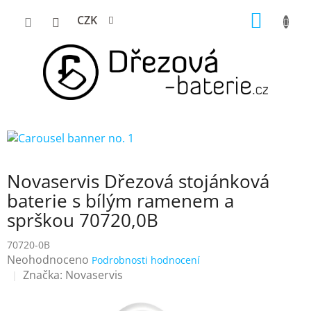
Přejít
NÁKUP
CZK
na
KOŠÍK
obsah
Novaservis Dřezová stojánková
baterie s bílým ramenem a
sprškou 70720,0B
70720-0B
Průměrné
Neohodnoceno
Podrobnosti hodnocení
hodnocení
Značka:
Novaservis
produktu
je