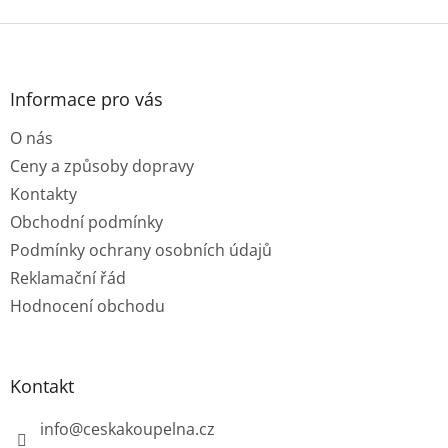
Z
á
p
a
Informace pro vás
t
O nás
í
Ceny a způsoby dopravy
Kontakty
Obchodní podmínky
Podmínky ochrany osobních údajů
Reklamační řád
Hodnocení obchodu
Kontakt
info
@
ceskakoupelna.cz