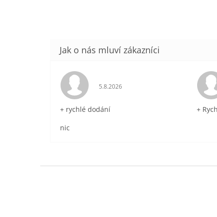
Hodnocení obchodu je 5 z 5 hvězdič
5.8.2026
+ rychlé dodání
+ Ryc
nic
Z
á
p
a
t