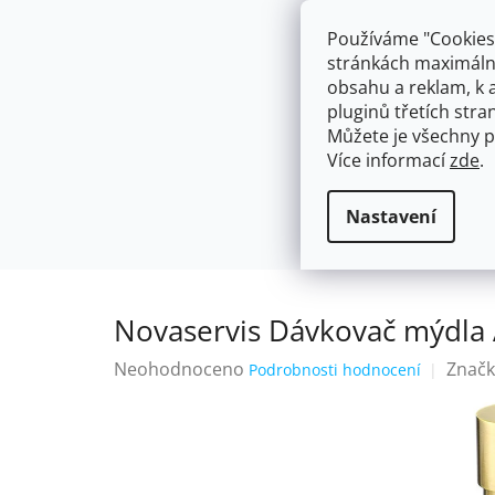
Přejít
603574112
info@ceskakoupelna.cz
na
Používáme "Cookies"
obsah
stránkách maximálně
obsahu a reklam, k 
pluginů třetích stran
Můžete je všechny p
Více informací
zde
.
AKCE
NÁSTĚNNÉ 150/100MM
SE SPRCH
KOUPELNOVÉ DOPLŇKY
Dávkova
Domů
Nastavení
Novaservis Dávkovač mýdla
Průměrné
Neohodnoceno
Značk
Podrobnosti hodnocení
hodnocení
produktu
je
0,0
z