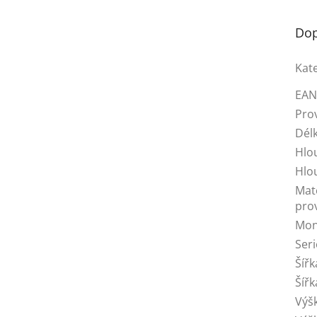
Dop
Kat
EA
Pro
Dél
Hlo
Hlo
Mate
pro
Mon
Seri
Šíř
Šíř
Výš