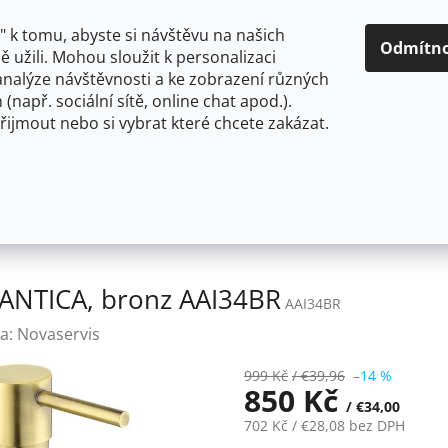
O NÁS
CENY A ZPŮSOBY DOPRAVY
KONTAKTY
OBCH
 k tomu, abyste si návštěvu na našich
Odmítn
 užili. Mohou sloužit k personalizaci
analýze návštěvnosti a ke zobrazení různých
HLEDAT
 (např. sociální sítě, online chat apod.).
řijmout nebo si vybrat které chcete zakázat.
OU
FLEXIBILNÍ
STOJÁNKOVÉ
PRO NÍZKOTLAKÉ OHŘ
če mýdla
Novaservis Dávkovač mýdla ANTICA, bronz A
 ANTICA, bronz AAI34BR
AAI34BR
a:
Novaservis
999 Kč
/ €39,96
–14 %
850 Kč
/ €34,00
702 Kč
/ €28,08
bez DPH