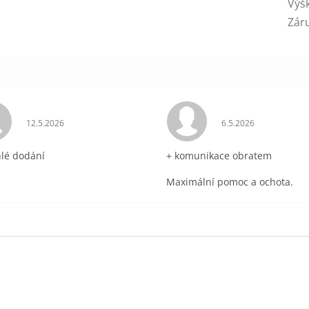
Výš
Záru
ek.
Hodnocení obchodu je 5 z 5 hvězdiček.
Hodnocení obchodu 
12.5.2026
6.5.2026
hlé dodání
+ komunikace obratem
Maximální pomoc a ochota.