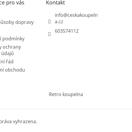
ce pro vás
Kontakt
info
@
ceskakoupeln
a.cz
působy dopravy
603574112
í podmínky
y ochrany
 údajů
ní řád
ní obchodu
Retro koupelna
práva vyhrazena.