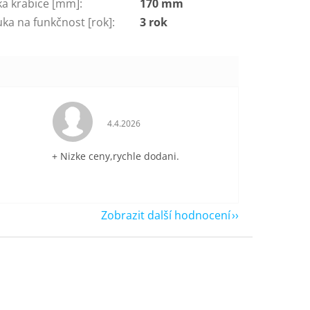
ka krabice [mm]
:
170 mm
ka na funkčnost [rok]
:
3 rok
je 5 z 5 hvězdiček.
Hodnocení obchodu je 5 z 5 hvězdiček.
4.4.2026
+ Nizke ceny,rychle dodani.
Zobrazit další hodnocení