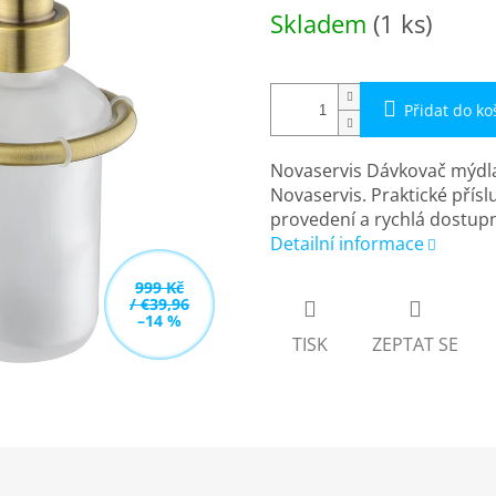
Měrná
Skladem
(1 ks)
cena:
Přidat do ko
Novaservis Dávkovač mýdl
Novaservis. Praktické přísl
provedení a rychlá dostupn
Detailní informace
999 Kč
/ €39,96
–14 %
TISK
ZEPTAT SE