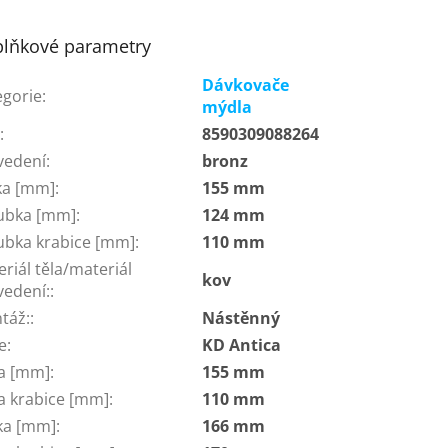
lňkové parametry
Dávkovače
egorie
:
mýdla
N
:
8590309088264
vedení
:
bronz
ka [mm]
:
155 mm
ubka [mm]
:
124 mm
ubka krabice [mm]
:
110 mm
riál těla/materiál
kov
vedení:
:
táž:
:
Nástěnný
e
:
KD Antica
ka [mm]
:
155 mm
ka krabice [mm]
:
110 mm
ka [mm]
:
166 mm