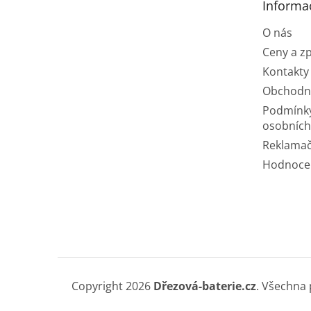
Informa
í
O nás
Ceny a z
Kontakty
Obchodn
Podmínk
osobních
Reklamač
Hodnoce
Copyright 2026
Dřezová-baterie.cz
. Všechna 