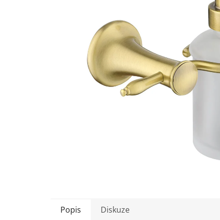
5
hvězdiček.
Popis
Diskuze