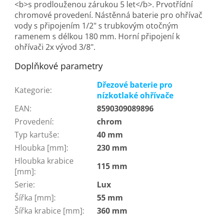
<b>s prodlouženou zárukou 5 let</b>. Prvotřídní
chromové provedení. Nástěnná baterie pro ohřívač
vody s připojením 1/2" s trubkovým otočným
ramenem s délkou 180 mm. Horní připojení k
ohřívači 2x vývod 3/8".
Doplňkové parametry
Dřezové baterie pro
Kategorie
:
nízkotlaké ohřívače
EAN
:
8590309089896
Provedení
:
chrom
Typ kartuše
:
40 mm
Hloubka [mm]
:
230 mm
Hloubka krabice
115 mm
[mm]
:
Serie
:
Lux
Šířka [mm]
:
55 mm
Šířka krabice [mm]
:
360 mm