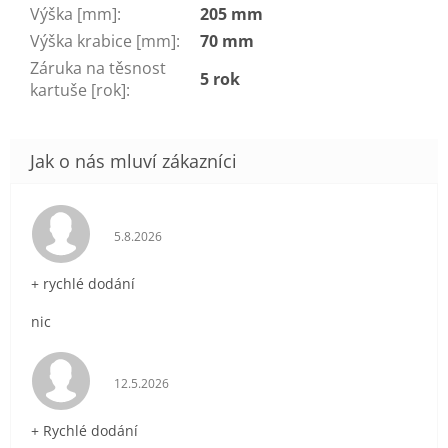
Výška [mm]
:
205 mm
Výška krabice [mm]
:
70 mm
Záruka na těsnost
5 rok
kartuše [rok]
:
Hodnocení obchodu je 5 z 5 hvězdiček.
5.8.2026
+ rychlé dodání
nic
Hodnocení obchodu je 5 z 5 hvězdiček.
12.5.2026
+ Rychlé dodání