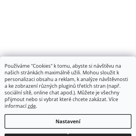
Používáme "Cookies" k tomu, abyste si návštěvu na
našich stránkách maximálně užili. Mohou sloužit k
personalizaci obsahu a reklam, k analýze návštěvnosti
Retro koupelna
a ke zobrazení různých pluginů třetích stran (např.
sociální sítě, online chat apod.). Můžete je všechny
přijmout nebo si vybrat které chcete zakázat. Více
informací
zde
.
Vytvořil Shoptet
+
plnenieshopu.cz
Nastavení
Copyright 2026
Dřezová-baterie.cz
. Všechna práva