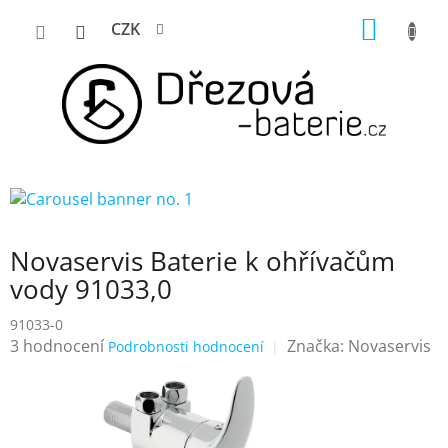
Přejít
NÁKUP
CZK
na
KOŠÍK
obsah
Novaservis Baterie k ohřívačům
vody 91033,0
91033-0
Průměrné
3 hodnocení
Značka:
Novaservis
Podrobnosti hodnocení
hodnocení
produktu
je
4,7