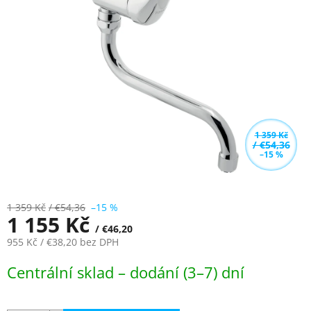
z
5
hvězdiček.
1 359 Kč
/ €54,36
–15 %
1 359 Kč
/ €54,36
–15 %
1 155 Kč
/ €46,20
955 Kč
/ €38,20
bez DPH
Měrná
Centrální sklad – dodání (3–7) dní
cena: