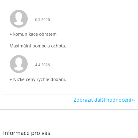
Hodnocení obchodu je 5 z 5 hvězdiček.
6.5.2026
+ komunikace obratem
Maximální pomoc a ochota.
Hodnocení obchodu je 5 z 5 hvězdiček.
4.4.2026
+ Nizke ceny,rychle dodani.
Zobrazit další hodnocení
Z
á
p
a
Informace pro vás