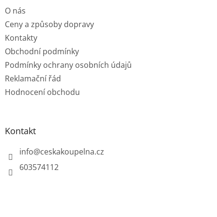
t
O nás
í
Ceny a způsoby dopravy
Kontakty
Obchodní podmínky
Podmínky ochrany osobních údajů
Reklamační řád
Hodnocení obchodu
Kontakt
info
@
ceskakoupelna.cz
603574112