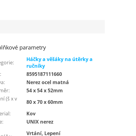
lňkové parametry
Háčky a věšáky na útěrky a
egorie
:
ručníky
N
:
8595187111660
va
:
Nerez ocel matná
měr
:
54 x 54 x 52mm
ní (š x v
80 x 70 x 60mm
:
erial
:
Kov
e
:
UNIX nerez
Vrtání, Lepení