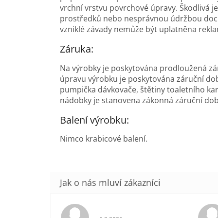
vrchní vrstvu povrchové úpravy. Škodlivá j
prostředků nebo nesprávnou údržbou dochá
vzniklé závady nemůže být uplatněna rekl
Záruka:
Na výrobky je poskytována prodloužená zá
úpravu výrobku je poskytována záruční doba
pumpička dávkovače, štětiny toaletního kar
nádobky je stanovena zákonná záruční do
Balení výrobku:
Nimco krabicové balení.
Hodnocení obchodu je 5 z 5 hvězdič