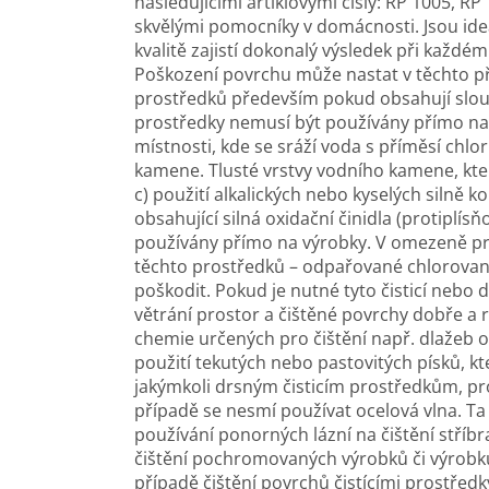
následujícími artiklovými čísly: RP 1005, R
skvělými pomocníky v domácnosti. Jsou ideá
kvalitě zajistí dokonalý výsledek při každé
Poškození povrchu může nastat v těchto pří
prostředků především pokud obsahují slouč
prostředky nemusí být používány přímo na 
místnosti, kde se sráží voda s příměsí chlo
kamene. Tlusté vrstvy vodního kamene, které
c) použití alkalických nebo kyselých silně 
obsahující silná oxidační činidla (protiplís
používány přímo na výrobky. V omezeně pr
těchto prostředků – odpařované chlorova
poškodit. Pokud je nutné tyto čisticí nebo d
větrání prostor a čištěné povrchy dobře a 
chemie určených pro čištění např. dlažeb o
použití tekutých nebo pastovitých písků, kt
jakýmkoli drsným čisticím prostředkům, p
případě se nesmí používat ocelová vlna. Ta 
používání ponorných lázní na čištění stříbra
čištění pochromovaných výrobků či výrobků
případě čištění povrchů čistícími prostřed