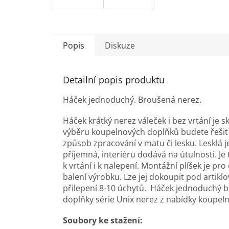
Popis
Diskuze
Detailní popis produktu
Háček jednoduchý. Broušená nerez.
Háček krátký nerez váleček i bez vrtání je
výběru koupelnových doplňků budete řešit n
způsob zpracování v matu či lesku. Lesklá j
příjemná, interiéru dodává na útulnosti. Je 
k vrtání i k nalepení. Montážní plíšek je p
balení výrobku. Lze jej dokoupit pod artikl
přilepení 8-10 úchytů. Háček jednoduchý b
doplňky série Unix nerez z nabídky koupe
Soubory ke stažení: