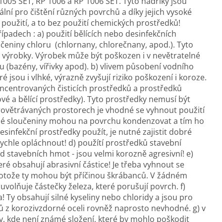
P 1005 SET, RP 1006 a RP 1006 SET. Tyto hadříky jsou
lní pro čištění různých povrchů a díky jejich vysoké
m použití, a to bez použití chemických prostředků!
padech : a) použití bělících nebo desinfekčních
eniny chloru (chlornany, chlorečnany, apod.). Tyto
výrobky. Výrobek může být poškozen i v nevětratelné
ru (bazény, vířivky apod). b) vlivem působení vodního
 jsou i vlhké, výrazně zvyšují riziko poškození i koroze.
koncentrovaných čisticích prostředků a prostředků
ňové a bělící prostředky). Tyto prostředky nemusí být
ovětrávaných prostorech je vhodné se vyhnout použití
né sloučeniny mohou na povrchu kondenzovat a tím ho
esinfekční prostředky použít, je nutné zajistit dobré
rychle opláchnout! d) použítí prostředků stavební
d stavebních hmot - jsou velmi korozně agresivní! e)
eré obsahují abrasivní částice! Je třeba vyhnout se
rotože ty mohou být příčinou škrábanců. V žádném
uvolňuje částečky železa, které porušují povrch. f)
! Ty obsahují silné kyseliny nebo chloridy a jsou pro
 z korozivzdorné oceli rovněž naprosto nevhodné. g) v
ky, kde není známé složení, které by mohlo poškodit