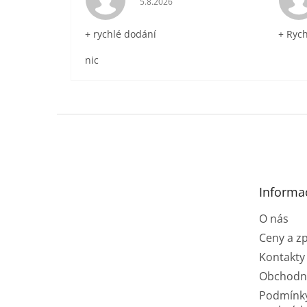
5.8.2026
+ rychlé dodání
+ Ryc
nic
Z
á
p
a
t
Informa
í
O nás
Ceny a z
Kontakty
Obchodn
Podmínk