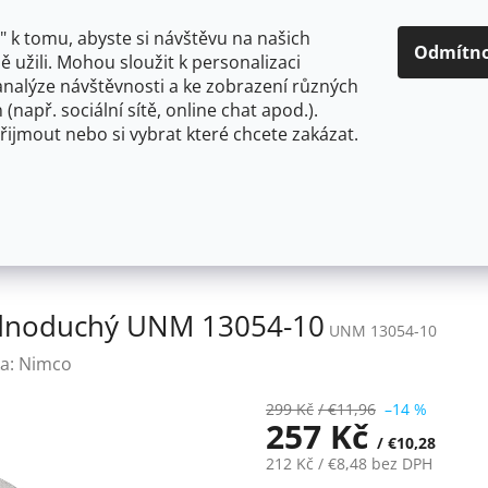
O NÁS
CENY A ZPŮSOBY DOPRAVY
KONTAKTY
OBCH
 k tomu, abyste si návštěvu na našich
Odmítn
 užili. Mohou sloužit k personalizaci
analýze návštěvnosti a ke zobrazení různých
HLEDAT
 (např. sociální sítě, online chat apod.).
řijmout nebo si vybrat které chcete zakázat.
OU
FLEXIBILNÍ
STOJÁNKOVÉ
PRO NÍZKOTLAKÉ OHŘ
Nimco UNIX nerez Háček jednoduchý UNM 13054-10
ednoduchý UNM 13054-10
UNM 13054-10
a:
Nimco
299 Kč
/ €11,96
–14 %
257 Kč
/ €10,28
212 Kč
/ €8,48
bez DPH