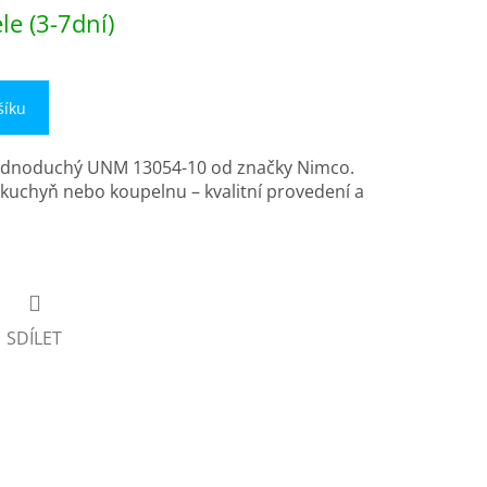
e (3-7dní)
šíku
ednoduchý UNM 13054-10 od značky Nimco.
o kuchyň nebo koupelnu – kvalitní provedení a
SDÍLET