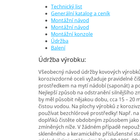
Technický list
Generální katalog a ceník
Montážní návod
Montážní návod
Montážní konzole
Údržba
Balení
Údržba výrobku:
Všeobecný návod údržby kovových výrobk
korozivzdorné oceli vyžaduje pravidelné či
prostředkem na mytí nádobí (saponát) a po
Nejlepší způsob na odstranění silnějšího zn
by měl působit nějakou dobu, cca 15 – 20 m
čistou vodou. Na plochy výrobků z korozivz
používat bezchlórové prostředky! Např. na č
doplňků čistěte obdobným způsobem jako ko
zmíněných níže. V žádném případě nepoužív
skleněného a keramického příslušenství sta