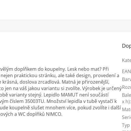
Dop
Kat
 skvělým doplňkem do koupelny. Lesk nebo mat? Při
EA
ejen praktickou stránku, ale také design, provedení a
Bar
e krásná, doslova zrcadlová. Matná je přirozenější,
Roz
to jen na váš jakou variantu si zvolíte. Výrobek je určený
ro obě varianty stejný. Lepidlo MAMUT není součástí
Bale
ovým číslem 35003TU. Množství lepidla v tubě vystačí k
x h)
ude koupelně slušet mnohem více, pokud zvolíte i další
Mat
lnových a WC doplňků NIMCO.
Seri
Typ