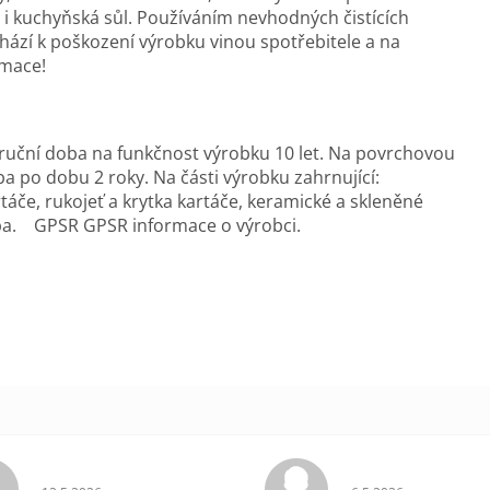
e i kuchyňská sůl. Používáním nevhodných čistících
zí k poškození výrobku vinou spotřebitele a na
amace!
ruční doba na funkčnost výrobku 10 let. Na povrchovou
 po dobu 2 roky. Na části výrobku zahrnující:
táče, rukojeť a krytka kartáče, keramické a skleněné
ba. GPSR GPSR informace o výrobci.
ek.
Hodnocení obchodu je 5 z 5 hvězdiček.
Hodnocení obchodu 