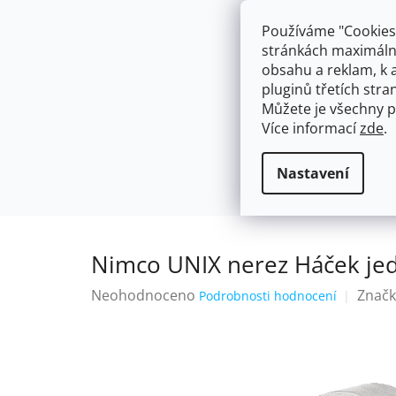
Přejít
603574112
info@ceskakoupelna.cz
na
Používáme "Cookies"
obsah
stránkách maximálně
obsahu a reklam, k 
pluginů třetích stran
Můžete je všechny p
Více informací
zde
.
AKCE
NÁSTĚNNÉ 150/100MM
SE SPRCH
Háčky a věšáky na útěrky a ručníky
Domů
Nastavení
Nimco UNIX nerez Háček j
Průměrné
Neohodnoceno
Značk
Podrobnosti hodnocení
hodnocení
produktu
je
0,0
z