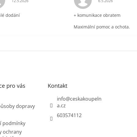
12.5.2026
6.5.2026
hlé dodání
+ komunikace obratem
Maximální pomoc a ochota.
ce pro vás
Kontakt
info
@
ceskakoupeln
a.cz
působy dopravy
603574112
í podmínky
y ochrany