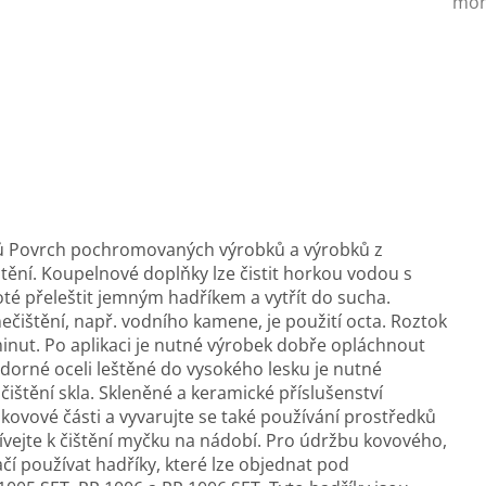
mon
ů Povrch pochromovaných výrobků a výrobků z
štění. Koupelnové doplňky lze čistit horkou vodou s
té přeleštit jemným hadříkem a vytřít do sucha.
ečištění, např. vodního kamene, je použití octa. Roztok
inut. Po aplikaci je nutné výrobek dobře opláchnout
dorné oceli leštěné do vysokého lesku je nutné
ištění skla. Skleněné a keramické příslušenství
vové části a vyvarujte se také používání prostředků
ejte k čištění myčku na nádobí. Pro údržbu kovového,
čí používat hadříky, které lze objednat pod