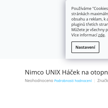
Přejít
603574112
info@ceskakoupelna.cz
na
Používáme "Cookies"
obsah
stránkách maximálně
obsahu a reklam, k 
pluginů třetích stran
Můžete je všechny p
Více informací
zde
.
AKCE
NÁSTĚNNÉ 150/100MM
SE SPRCH
Háčky a věšáky na útěrky a ručníky
Domů
Nastavení
Nimco UNIX Háček na otopn
Průměrné
Neohodnoceno
Značk
Podrobnosti hodnocení
hodnocení
produktu
je
0,0
z