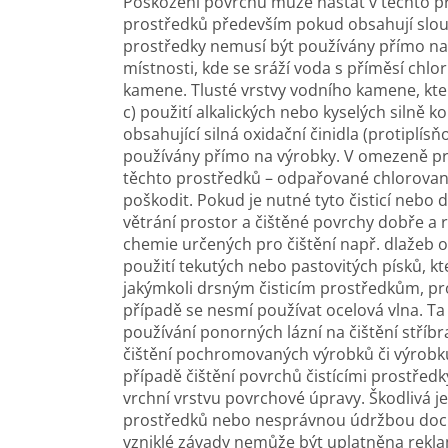
Poškození povrchu může nastat v těchto pří
prostředků především pokud obsahují slouč
prostředky nemusí být používány přímo na 
místnosti, kde se sráží voda s příměsí chlo
kamene. Tlusté vrstvy vodního kamene, které
c) použití alkalických nebo kyselých silně 
obsahující silná oxidační činidla (protiplís
používány přímo na výrobky. V omezeně pr
těchto prostředků – odpařované chlorova
poškodit. Pokud je nutné tyto čisticí nebo d
větrání prostor a čištěné povrchy dobře a 
chemie určených pro čištění např. dlažeb o
použití tekutých nebo pastovitých písků, kt
jakýmkoli drsným čisticím prostředkům, p
případě se nesmí používat ocelová vlna. Ta 
používání ponorných lázní na čištění stříbra
čištění pochromovaných výrobků či výrobků
případě čištění povrchů čistícími prostřed
vrchní vrstvu povrchové úpravy. Škodlivá j
prostředků nebo nesprávnou údržbou dochá
vzniklé závady nemůže být uplatněna rekl