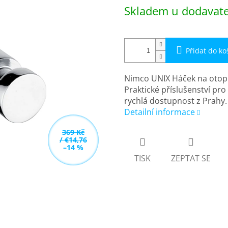
Měrná
Skladem u dodavatel
cena:
Přidat do ko
Nimco UNIX Háček na otop
Praktické příslušenství pr
rychlá dostupnost z Prahy.
Detailní informace
369 Kč
/ €14,76
–14 %
TISK
ZEPTAT SE