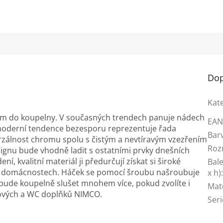
Dop
Kat
em do koupelny. V současných trendech panuje nádech
EA
 moderní tendence bezesporu reprezentuje řada
Bar
rzálnost chromu spolu s čistým a nevtíravým vzezřením
Roz
signu bude vhodně ladit s ostatními prvky dnešních
í, kvalitní materiál ji předurčují získat si široké
Bale
ak v domácnostech. Háček se pomocí šroubu našroubuje
x h)
bude koupelně slušet mnohem více, pokud zvolíte i
Mat
nových a WC doplňků NIMCO.
Seri