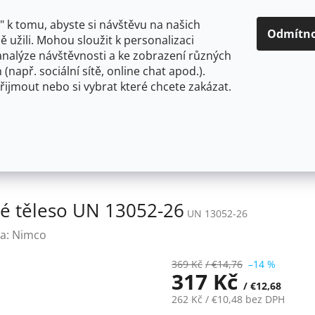
O NÁS
CENY A ZPŮSOBY DOPRAVY
KONTAKTY
OBCH
 k tomu, abyste si návštěvu na našich
Odmítn
 užili. Mohou sloužit k personalizaci
analýze návštěvnosti a ke zobrazení různých
HLEDAT
 (např. sociální sítě, online chat apod.).
řijmout nebo si vybrat které chcete zakázat.
OU
FLEXIBILNÍ
STOJÁNKOVÉ
PRO NÍZKOTLAKÉ OHŘ
Nimco UNIX Háček na otopné těleso UN 13052-26
é těleso UN 13052-26
UN 13052-26
a:
Nimco
369 Kč
/ €14,76
–14 %
317 Kč
/ €12,68
262 Kč
/ €10,48
bez DPH