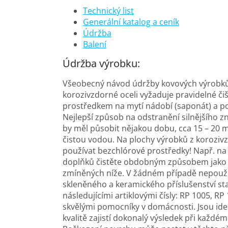
Technický list
Generální katalog a ceník
Údržba
Balení
Údržba výrobku:
Všeobecný návod údržby kovových výrobk
korozivzdorné oceli vyžaduje pravidelné či
prostředkem na mytí nádobí (saponát) a po
Nejlepší způsob na odstranění silnějšího zn
by měl působit nějakou dobu, cca 15 – 20 m
čistou vodou. Na plochy výrobků z korozivz
používat bezchlórové prostředky! Např. na č
doplňků čistěte obdobným způsobem jako ko
zmíněných níže. V žádném případě nepoužív
skleněného a keramického příslušenství sta
následujícími artiklovými čísly: RP 1005, R
skvělými pomocníky v domácnosti. Jsou ideá
kvalitě zajistí dokonalý výsledek při každé