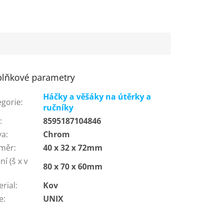
lňkové parametry
Háčky a věšáky na útěrky a
egorie
:
ručníky
N
:
8595187104846
va
:
Chrom
měr
:
40 x 32 x 72mm
ní (š x v
80 x 70 x 60mm
:
erial
:
Kov
e
:
UNIX