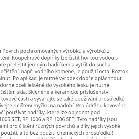
ů Povrch pochromovaných výrobků a výrobků z
štění. Koupelnové doplňky lze čistit horkou vodou s
té přeleštit jemným hadříkem a vytřít do sucha.
ečištění, např. vodního kamene, je použití octa. Roztok
inut. Po aplikaci je nutné výrobek dobře opláchnout
dorné oceli leštěné do vysokého lesku je nutné
ištění skla. Skleněné a keramické příslušenství
vové části a vyvarujte se také používání prostředků
ejte k čištění myčku na nádobí. Pro údržbu kovového,
čí používat hadříky, které lze objednat pod
P 1005 SET, RP 1006 a RP 1006 SET. Tyto hadříky jsou
lní pro čištění různých povrchů a díky jejich vysoké
m použití, a to bez použití chemických prostředků!