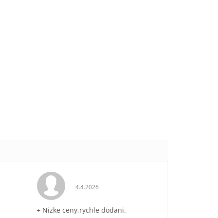
je 5 z 5 hvězdiček.
Hodnocení obchodu je 5 z 5 hvězdiček.
4.4.2026
+ Nizke ceny,rychle dodani.