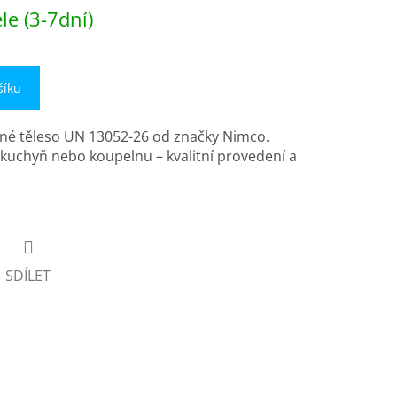
e (3-7dní)
šíku
né těleso UN 13052-26 od značky Nimco.
o kuchyň nebo koupelnu – kvalitní provedení a
SDÍLET