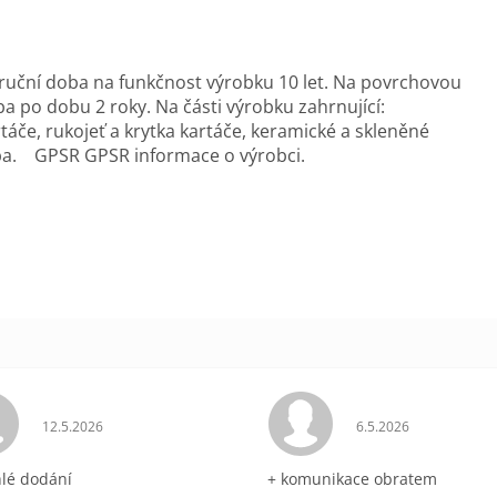
ruční doba na funkčnost výrobku 10 let. Na povrchovou
 po dobu 2 roky. Na části výrobku zahrnující:
táče, rukojeť a krytka kartáče, keramické a skleněné
ba. GPSR GPSR informace o výrobci.
ek.
Hodnocení obchodu je 5 z 5 hvězdiček.
Hodnocení obchodu 
12.5.2026
6.5.2026
hlé dodání
+ komunikace obratem