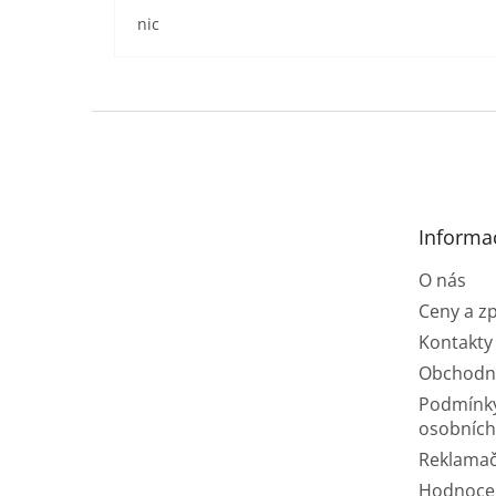
nic
Z
á
p
a
t
Informa
í
O nás
Ceny a z
Kontakty
Obchodn
Podmínk
osobních
Reklamač
Hodnoce