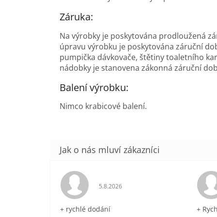
Záruka:
Na výrobky je poskytována prodloužená zá
úpravu výrobku je poskytována záruční doba
pumpička dávkovače, štětiny toaletního kar
nádobky je stanovena zákonná záruční do
Balení výrobku:
Nimco krabicové balení.
Hodnocení obchodu je 5 z 5 hvězdič
5.8.2026
+ rychlé dodání
+ Ryc