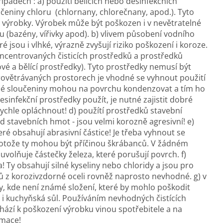
padech : a) použití bělících nebo desinfekčních
eniny chloru (chlornany, chlorečnany, apod.). Tyto
výrobky. Výrobek může být poškozen i v nevětratelné
ru (bazény, vířivky apod). b) vlivem působení vodního
 jsou i vlhké, výrazně zvyšují riziko poškození i koroze.
koncentrovaných čisticích prostředků a prostředků
ňové a bělící prostředky). Tyto prostředky nemusí být
ovětrávaných prostorech je vhodné se vyhnout použití
né sloučeniny mohou na povrchu kondenzovat a tím ho
esinfekční prostředky použít, je nutné zajistit dobré
rychle opláchnout! d) použítí prostředků stavební
d stavebních hmot - jsou velmi korozně agresivní! e)
eré obsahují abrasivní částice! Je třeba vyhnout se
rotože ty mohou být příčinou škrábanců. V žádném
uvolňuje částečky železa, které porušují povrch. f)
! Ty obsahují silné kyseliny nebo chloridy a jsou pro
 z korozivzdorné oceli rovněž naprosto nevhodné. g) v
ky, kde není známé složení, které by mohlo poškodit
e i kuchyňská sůl. Používáním nevhodných čistících
zí k poškození výrobku vinou spotřebitele a na
amace!