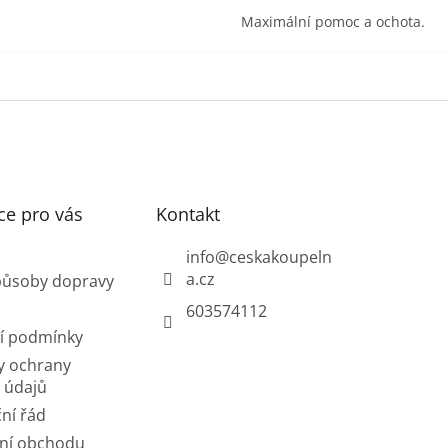
Maximální pomoc a ochota.
ce pro vás
Kontakt
info
@
ceskakoupeln
a.cz
působy dopravy
603574112
í podmínky
y ochrany
 údajů
ní řád
ní obchodu