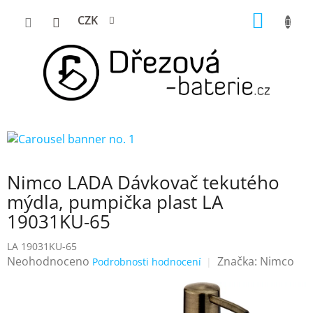
Přejít
NÁKUP
CZK
na
KOŠÍK
obsah
Nimco LADA Dávkovač tekutého
mýdla, pumpička plast LA
19031KU-65
LA 19031KU-65
Průměrné
Neohodnoceno
Značka:
Nimco
Podrobnosti hodnocení
hodnocení
produktu
je