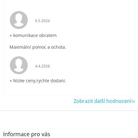
Hodnocení obchodu je 5 z 5 hvězdiček.
6.5.2026
+ komunikace obratem
Maximální pomoc a ochota.
Hodnocení obchodu je 5 z 5 hvězdiček.
4.4.2026
+ Nizke ceny,rychle dodani.
Zobrazit další hodnocení
Z
á
p
a
Informace pro vás