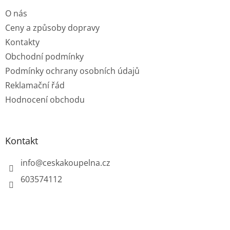
t
O nás
í
Ceny a způsoby dopravy
Kontakty
Obchodní podmínky
Podmínky ochrany osobních údajů
Reklamační řád
Hodnocení obchodu
Kontakt
info
@
ceskakoupelna.cz
603574112