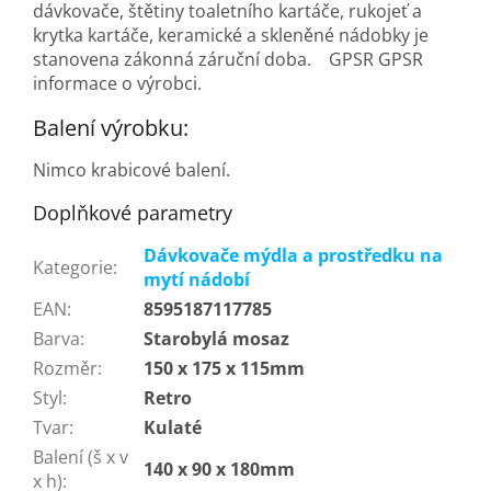
dávkovače, štětiny toaletního kartáče, rukojeť a
krytka kartáče, keramické a skleněné nádobky je
stanovena zákonná záruční doba. GPSR GPSR
informace o výrobci.
Balení výrobku:
Nimco krabicové balení.
Doplňkové parametry
Dávkovače mýdla a prostředku na
Kategorie
:
mytí nádobí
EAN
:
8595187117785
Barva
:
Starobylá mosaz
Rozměr
:
150 x 175 x 115mm
Styl
:
Retro
Tvar
:
Kulaté
Balení (š x v
140 x 90 x 180mm
x h)
: