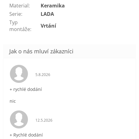
Material
:
Keramika
Serie
:
LADA
Typ
Vrtání
montáže
:
Hodnocení obchodu je 5 z 5 hvězdiček.
5.8.2026
+ rychlé dodání
nic
Hodnocení obchodu je 5 z 5 hvězdiček.
12.5.2026
+ Rychlé dodání