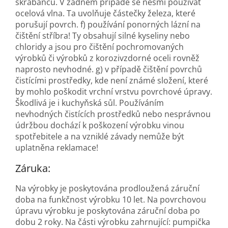
škrábanců. V žádném případě se nesmí používat
ocelová vlna. Ta uvolňuje částečky železa, které
porušují povrch. f) používání ponorných lázní na
čištění stříbra! Ty obsahují silné kyseliny nebo
chloridy a jsou pro čištění pochromovaných
výrobků či výrobků z korozivzdorné oceli rovněž
naprosto nevhodné. g) v případě čištění povrchů
čistícími prostředky, kde není známé složení, které
by mohlo poškodit vrchní vrstvu povrchové úpravy.
Škodlivá je i kuchyňská sůl. Používáním
nevhodných čistících prostředků nebo nesprávnou
údržbou dochází k poškození výrobku vinou
spotřebitele a na vzniklé závady nemůže být
uplatněna reklamace!
Záruka:
Na výrobky je poskytována prodloužená záruční
doba na funkčnost výrobku 10 let. Na povrchovou
úpravu výrobku je poskytována záruční doba po
dobu 2 roky. Na části výrobku zahrnující: pumpička