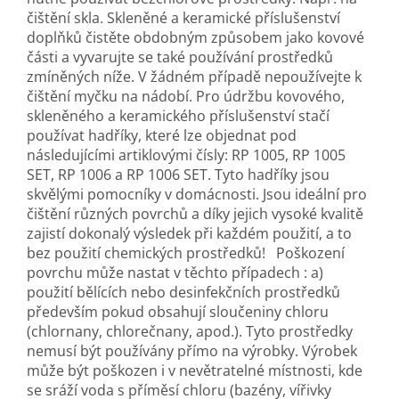
čištění skla. Skleněné a keramické příslušenství
doplňků čistěte obdobným způsobem jako kovové
části a vyvarujte se také používání prostředků
zmíněných níže. V žádném případě nepoužívejte k
čištění myčku na nádobí. Pro údržbu kovového,
skleněného a keramického příslušenství stačí
používat hadříky, které lze objednat pod
následujícími artiklovými čísly: RP 1005, RP 1005
SET, RP 1006 a RP 1006 SET. Tyto hadříky jsou
skvělými pomocníky v domácnosti. Jsou ideální pro
čištění různých povrchů a díky jejich vysoké kvalitě
zajistí dokonalý výsledek při každém použití, a to
bez použití chemických prostředků! Poškození
povrchu může nastat v těchto případech : a)
použití bělících nebo desinfekčních prostředků
především pokud obsahují sloučeniny chloru
(chlornany, chlorečnany, apod.). Tyto prostředky
nemusí být používány přímo na výrobky. Výrobek
může být poškozen i v nevětratelné místnosti, kde
se sráží voda s příměsí chloru (bazény, vířivky