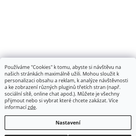
Používáme "Cookies" k tomu, abyste si návštěvu na
našich stránkách maximálně užili. Mohou sloužit k
personalizaci obsahu a reklam, k analýze návštěvnosti
Retro koupelna
a ke zobrazení různých pluginů třetích stran (např.
sociální sítě, online chat apod.). Můžete je všechny
přijmout nebo si vybrat které chcete zakázat. Více
informací
zde
.
Vytvořil Shoptet
+
plnenieshopu.cz
Nastavení
Copyright 2026
Dřezová-baterie.cz
. Všechna práva