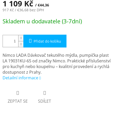
1 109 Kč
/ €44,36
917 Kč
/ €36,68
bez DPH
Měrná
Skladem u dodavatele (3-7dní)
cena:
Přidat do košíku
Nimco LADA Dávkovač tekutého mýdla, pumpička plast
LA 19031KU-65 od značky Nimco. Praktické příslušenství
pro kuchyň nebo koupelnu – kvalitní provedení a rychlá
dostupnost z Prahy.
Detailní informace
ZEPTAT SE
SDÍLET