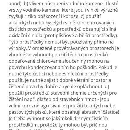
apod). b) vlivem působení vodního kamene. Tlusté
vrstvy vodního kamene, které jsou i vlhké, výrazně
zvyšují riziko poškození i koroze. c) použití
alkalických nebo kyselých silně koncentrovaných
čisticích prostředků a prostředků obsahující silná
oxidační činidla (protiplísňové a bělící prostředky).
Tyto prostředky nemusí být používány přímo na
výrobky. V omezeně provětrávaných prostorech je
vhodné se vyhnout použití těchto prostředků –
odpařované chlorované sloučeniny mohou na
povrchu kondenzovat a tím ho poškodit. Pokud je
nutné tyto čisticí nebo desinfekční prostředky
použít, je nutné zajistit dobré větrání prostor a
čištěné povrchy dobře a rychle opláchnout! d)
použítí prostředků stavební chemie určených pro
čištění např. dlažeb od stavebních hmot - jsou
velmi korozně agresivní! e) použití tekutých nebo
pastovitých písků, které obsahují abrasivní částice!
Je třeba vyhnout se jakýmkoli drsným čisticím
prostředkům, protože ty mohou být příčinou