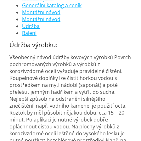
Generální katalog a ceník
Montážní návod
Montážní návod
Údržba
Balení
Údržba výrobku:
Všeobecný návod údržby kovových výrobků Povrch
pochromovaných výrobků a výrobků z
korozivzdorné oceli vyžaduje pravidelné čištění.
Koupelnové doplňky lze čistit horkou vodou s
prostředkem na mytí nádobí (saponát) a poté
přeleštit jemným hadříkem a vytřít do sucha.
Nejlepší způsob na odstranění silnějšího
znečištění, např. vodního kamene, je použití octa.
Roztok by měl působit nějakou dobu, cca 15 – 20
minut. Po aplikaci je nutné výrobek dobře
opláchnout čistou vodou. Na plochy výrobků z
korozivzdorné oceli leštěné do vysokého lesku je
nutné používat bezchlórové prostředky! Např. na