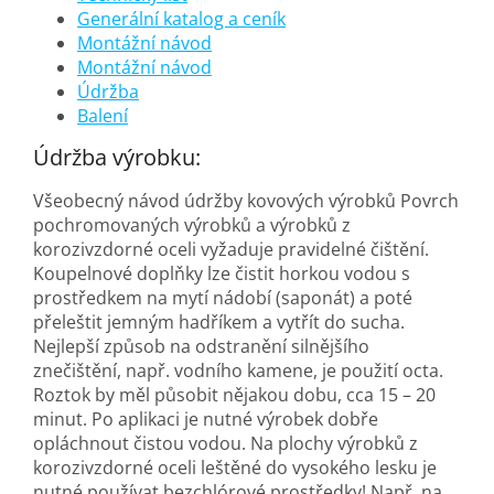
Generální katalog a ceník
Montážní návod
Montážní návod
Údržba
Balení
Údržba výrobku:
Všeobecný návod údržby kovových výrobků Povrch
pochromovaných výrobků a výrobků z
korozivzdorné oceli vyžaduje pravidelné čištění.
Koupelnové doplňky lze čistit horkou vodou s
prostředkem na mytí nádobí (saponát) a poté
přeleštit jemným hadříkem a vytřít do sucha.
Nejlepší způsob na odstranění silnějšího
znečištění, např. vodního kamene, je použití octa.
Roztok by měl působit nějakou dobu, cca 15 – 20
minut. Po aplikaci je nutné výrobek dobře
opláchnout čistou vodou. Na plochy výrobků z
korozivzdorné oceli leštěné do vysokého lesku je
nutné používat bezchlórové prostředky! Např. na