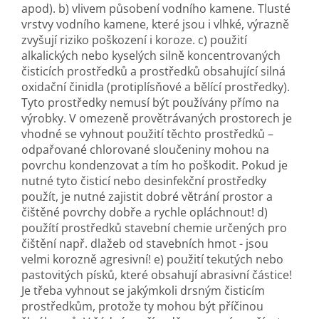
apod). b) vlivem působení vodního kamene. Tlusté
vrstvy vodního kamene, které jsou i vlhké, výrazně
zvyšují riziko poškození i koroze. c) použití
alkalických nebo kyselých silně koncentrovaných
čisticích prostředků a prostředků obsahující silná
oxidační činidla (protiplísňové a bělící prostředky).
Tyto prostředky nemusí být používány přímo na
výrobky. V omezeně provětrávaných prostorech je
vhodné se vyhnout použití těchto prostředků –
odpařované chlorované sloučeniny mohou na
povrchu kondenzovat a tím ho poškodit. Pokud je
nutné tyto čisticí nebo desinfekční prostředky
použít, je nutné zajistit dobré větrání prostor a
čištěné povrchy dobře a rychle opláchnout! d)
použítí prostředků stavební chemie určených pro
čištění např. dlažeb od stavebních hmot - jsou
velmi korozně agresivní! e) použití tekutých nebo
pastovitých písků, které obsahují abrasivní částice!
Je třeba vyhnout se jakýmkoli drsným čisticím
prostředkům, protože ty mohou být příčinou