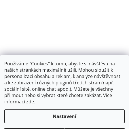
Používáme "Cookies" k tomu, abyste si návštěvu na
našich stránkách maximálně užili. Mohou sloužit k
personalizaci obsahu a reklam, k analýze návštěvnosti
Retro koupelna
a ke zobrazení různých pluginů třetích stran (např.
sociální sítě, online chat apod.). Můžete je všechny
přijmout nebo si vybrat které chcete zakázat. Více
informací
zde
.
Vytvořil Shoptet
+
plnenieshopu.cz
Nastavení
Copyright 2026
Dřezová-baterie.cz
. Všechna práva