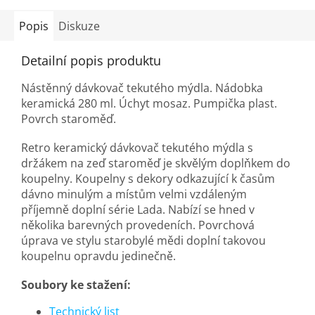
Popis
Diskuze
Detailní popis produktu
Nástěnný dávkovač tekutého mýdla. Nádobka
keramická 280 ml. Úchyt mosaz. Pumpička plast.
Povrch staroměď.
Retro keramický dávkovač tekutého mýdla s
držákem na zeď staroměď je skvělým doplňkem do
koupelny. Koupelny s dekory odkazující k časům
dávno minulým a místům velmi vzdáleným
příjemně doplní série Lada. Nabízí se hned v
několika barevných provedeních. Povrchová
úprava ve stylu starobylé mědi doplní takovou
koupelnu opravdu jedinečně.
Soubory ke stažení:
Technický list