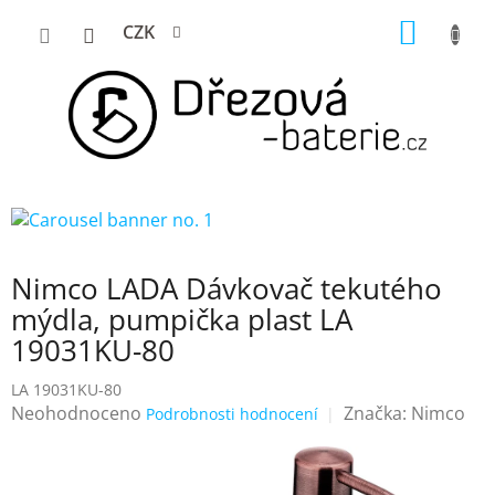
Přejít
NÁKUP
CZK
na
KOŠÍK
obsah
Nimco LADA Dávkovač tekutého
mýdla, pumpička plast LA
19031KU-80
LA 19031KU-80
Průměrné
Neohodnoceno
Značka:
Nimco
Podrobnosti hodnocení
hodnocení
produktu
je