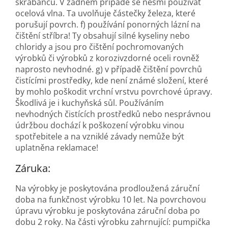
škrábanců. V žádném případě se nesmí používat
ocelová vlna. Ta uvolňuje částečky železa, které
porušují povrch. f) používání ponorných lázní na
čištění stříbra! Ty obsahují silné kyseliny nebo
chloridy a jsou pro čištění pochromovaných
výrobků či výrobků z korozivzdorné oceli rovněž
naprosto nevhodné. g) v případě čištění povrchů
čistícími prostředky, kde není známé složení, které
by mohlo poškodit vrchní vrstvu povrchové úpravy.
Škodlivá je i kuchyňská sůl. Používáním
nevhodných čistících prostředků nebo nesprávnou
údržbou dochází k poškození výrobku vinou
spotřebitele a na vzniklé závady nemůže být
uplatněna reklamace!
Záruka:
Na výrobky je poskytována prodloužená záruční
doba na funkčnost výrobku 10 let. Na povrchovou
úpravu výrobku je poskytována záruční doba po
dobu 2 roky. Na části výrobku zahrnující: pumpička