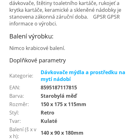
dávkovače, štětiny toaletního kartáče, rukojeť a
krytka kartáče, keramické a skleněné nádobky je
stanovena zákonná záruční doba. GPSR GPSR
informace o výrobci.
Balení výrobku:
Nimco krabicové balení.
Doplňkové parametry
Dávkovače mýdla a prostředku na
Kategorie
:
mytí nádobí
EAN
:
8595187117815
Barva
:
Starobylá měď
Rozměr
:
150 x 175 x 115mm
Styl
:
Retro
Tvar
:
Kulaté
Balení (š x v
140 x 90 x 180mm
x h)
: