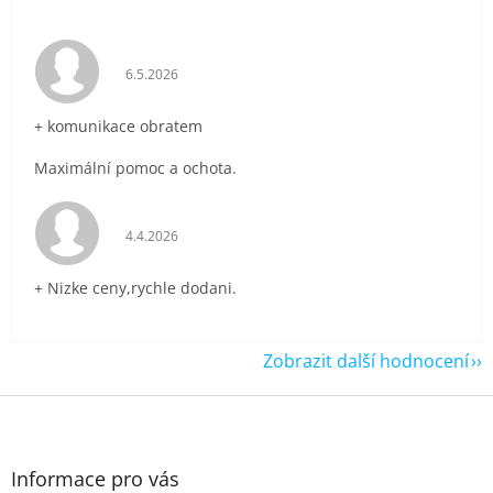
Hodnocení obchodu je 5 z 5 hvězdiček.
6.5.2026
+ komunikace obratem
Maximální pomoc a ochota.
Hodnocení obchodu je 5 z 5 hvězdiček.
4.4.2026
+ Nizke ceny,rychle dodani.
Zobrazit další hodnocení
Z
á
p
a
Informace pro vás