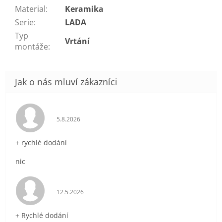
Material
:
Keramika
Serie
:
LADA
Typ
Vrtání
montáže
:
Hodnocení obchodu je 5 z 5 hvězdiček.
5.8.2026
+ rychlé dodání
nic
Hodnocení obchodu je 5 z 5 hvězdiček.
12.5.2026
+ Rychlé dodání