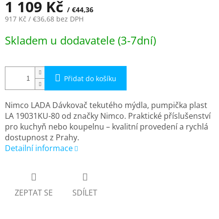
1 109 Kč
/ €44,36
917 Kč
/ €36,68
bez DPH
Měrná
Skladem u dodavatele (3-7dní)
cena:
Přidat do košíku
Nimco LADA Dávkovač tekutého mýdla, pumpička plast
LA 19031KU-80 od značky Nimco. Praktické příslušenství
pro kuchyň nebo koupelnu – kvalitní provedení a rychlá
dostupnost z Prahy.
Detailní informace
ZEPTAT SE
SDÍLET