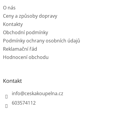
t
O nás
í
Ceny a způsoby dopravy
Kontakty
Obchodní podmínky
Podmínky ochrany osobních údajů
Reklamační řád
Hodnocení obchodu
Kontakt
info
@
ceskakoupelna.cz
603574112