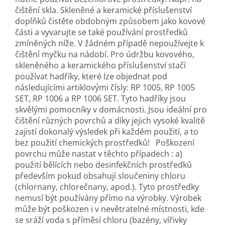
čištění skla. Skleněné a keramické příslušenství
doplňků čistěte obdobným způsobem jako kovové
části a vyvarujte se také používání prostředků
zmíněných níže. V žádném případě nepoužívejte k
čištění myčku na nádobí. Pro údržbu kovového,
skleněného a keramického příslušenství stačí
používat hadříky, které lze objednat pod
následujícími artiklovými čísly: RP 1005, RP 1005
SET, RP 1006 a RP 1006 SET. Tyto hadříky jsou
skvělými pomocníky v domácnosti. Jsou ideální pro
čištění různých povrchů a díky jejich vysoké kvalitě
zajistí dokonalý výsledek při každém použití, a to
bez použití chemických prostředků! Poškození
povrchu může nastat v těchto případech : a)
použití bělících nebo desinfekčních prostředků
především pokud obsahují sloučeniny chloru
(chlornany, chlorečnany, apod.). Tyto prostředky
nemusí být používány přímo na výrobky. Výrobek
může být poškozen i v nevětratelné místnosti, kde
se sráží voda s příměsí chloru (bazény, vířivky