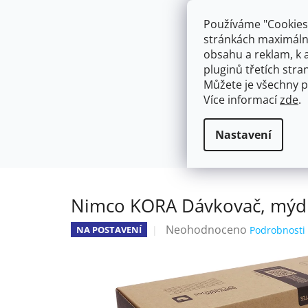
Přejít
603574112
info@ceskakoupelna.cz
na
Používáme "Cookies"
obsah
stránkách maximálně
obsahu a reklam, k 
pluginů třetích stran
Můžete je všechny p
Více informací
zde
.
AKCE
NÁSTĚNNÉ 150/100MM
SE SPRCH
Dávkovače
Nimco KORA Dávkovač
Domů
Nastavení
Nimco KORA Dávkovač, mýdl
Průměrné
Neohodnoceno
NA POSTAVENÍ
Podrobnosti
hodnocení
produktu
je
0,0
z