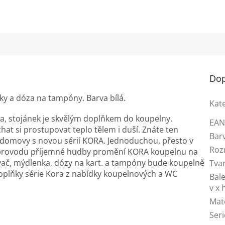
Dop
ky a dóza na tampóny. Barva bílá.
Kat
a, stojánek je skvělým doplňkem do koupelny.
EA
chat si prostupovat teplo tělem i duší. Znáte ten
Bar
domovy s novou sérií KORA. Jednoduchou, přesto v
Roz
 doprovodu příjemné hudby promění KORA koupelnu na
vač, mýdlenka, dózy na kart. a tampóny bude koupelně
Tva
doplňky série Kora z nabídky koupelnových a WC
Bale
v x 
Mat
Seri