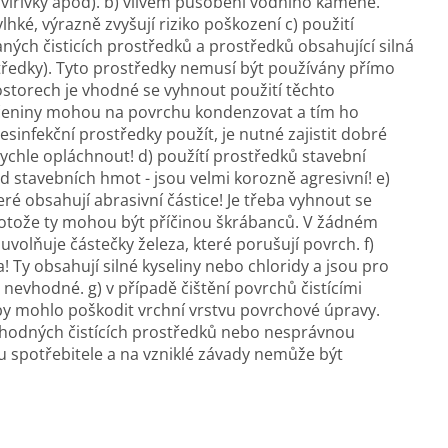
, vířivky apod). b) vlivem působení vodního kamene.
lhké, výrazně zvyšují riziko poškození c) použití
ných čisticích prostředků a prostředků obsahující silná
ostředky). Tyto prostředky nemusí být používány přímo
storech je vhodné se vyhnout použití těchto
čeniny mohou na povrchu kondenzovat a tím ho
esinfekční prostředky použít, je nutné zajistit dobré
rychle opláchnout! d) použítí prostředků stavební
d stavebních hmot - jsou velmi korozně agresivní! e)
eré obsahují abrasivní částice! Je třeba vyhnout se
rotože ty mohou být příčinou škrábanců. V žádném
uvolňuje částečky železa, které porušují povrch. f)
! Ty obsahují silné kyseliny nebo chloridy a jsou pro
nevhodné. g) v případě čištění povrchů čistícími
 by mohlo poškodit vrchní vrstvu povrchové úpravy.
evhodných čistících prostředků nebo nesprávnou
 spotřebitele a na vzniklé závady nemůže být