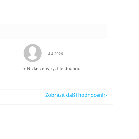
je 5 z 5 hvězdiček.
Hodnocení obchodu je 5 z 5 hvězdiček.
4.4.2026
+ Nizke ceny,rychle dodani.
Zobrazit další hodnocení