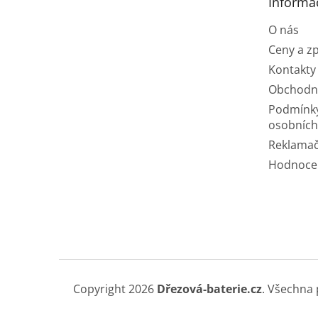
Informa
í
O nás
Ceny a z
Kontakty
Obchodn
Podmínk
osobních
Reklamač
Hodnoce
Copyright 2026
Dřezová-baterie.cz
. Všechna 