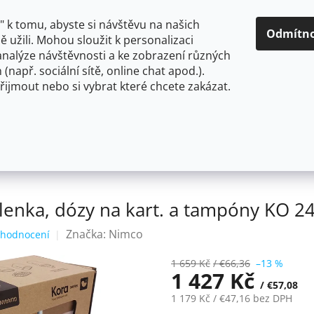
O NÁS
CENY A ZPŮSOBY DOPRAVY
KONTAKTY
OBCH
 k tomu, abyste si návštěvu na našich
Odmítn
 užili. Mohou sloužit k personalizaci
analýze návštěvnosti a ke zobrazení různých
HLEDAT
 (např. sociální sítě, online chat apod.).
řijmout nebo si vybrat které chcete zakázat.
OU
FLEXIBILNÍ
STOJÁNKOVÉ
PRO NÍZKOTLAKÉ OHŘ
, mýdlenka, dózy na kart. a tampóny KO 24000SET-05
enka, dózy na kart. a tampóny KO 2
Značka:
Nimco
 hodnocení
1 659 Kč
/ €66,36
–13 %
1 427 Kč
/ €57,08
1 179 Kč
/ €47,16
bez DPH