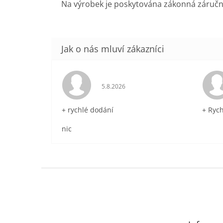
Na výrobek je poskytována zákonná záručn
Hodnocení obchodu je 5 z 5 hvězdič
5.8.2026
+ rychlé dodání
+ Ryc
nic
Z
á
p
a
t