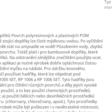
Typ
mon
oplňků Povrch polyresinových a plastových POM
 stojící doplňky lze čistit mýdlovou vodou. Po vyčištění
něk stát na umyvadle ve vodě! Působením vody, zbytků
povrchu. Totéž platí i pro bambusové doplňky, které
lňků. Na odstranění silnějšího znečištění použijte ocet.
o aplikaci je nutné výrobek dobře opláchnout čistou
ištění myčku na nádobí. Pro údržbu kovového,
čí používat hadříky, které lze objednat pod
P 1005 SET, RP 1006 a RP 1006 SET. Tyto hadříky jsou
lní pro čištění různých povrchů a díky jejich vysoké
m použití, a to bez použití chemických prostředků.
 a) použití bělících nebo desinfekčních prostředků
u (chlornany, chlorečnany, apod.). Tyto prostředky
robek může být poškozen i v nevětratelné místnosti,