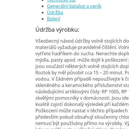
Generální katalog a ceník
Údržba
Balení
Údržba výrobku:
Všeobecný návod údržby volně stojících d
materiálů vyžaduje pravidelné čištění. Volně
vytřete hadříkem do sucha. Nenechte dopl
mýdla, pasty apod. může dojít k poškození 
jsou součástí některých volně stojících dop
Roztok by měl působit cca 15 – 20 minut. P
vodou. V žádném případě nepoužívejte k č
skleněného a keramického příslušenství sta
následujícími artiklovými čísly: RP 1005, R
skvělými pomocníky v domácnosti. Jsou ideá
kvalitě zajistí dokonalý výsledek při každé
Poškození může nastat v těchto případech :
především pokud obsahují sloučeniny chlor
nemusí být používány přímo na výrobky. Vý