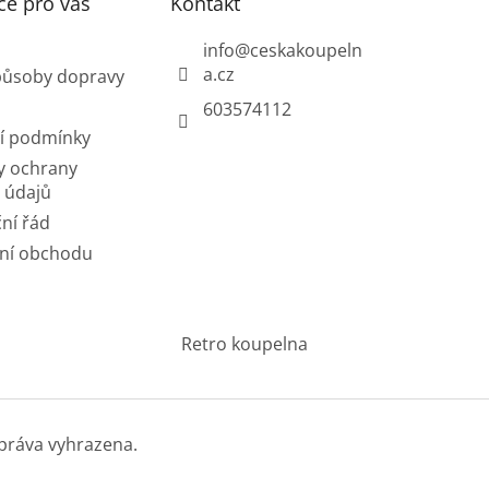
ce pro vás
Kontakt
info
@
ceskakoupeln
a.cz
působy dopravy
603574112
í podmínky
y ochrany
 údajů
ní řád
ní obchodu
Retro koupelna
práva vyhrazena.