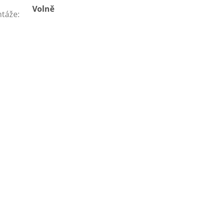
Volně
táže
: