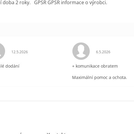
í doba 2 roky. GPSR GPSR informace o výrobci.
ek.
Hodnocení obchodu je 5 z 5 hvězdiček.
Hodnocení obchodu 
12.5.2026
6.5.2026
hlé dodání
+ komunikace obratem
Maximální pomoc a ochota.