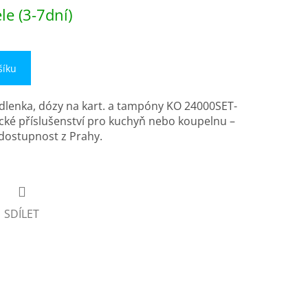
e (3-7dní)
šíku
lenka, dózy na kart. a tampóny KO 24000SET-
cké příslušenství pro kuchyň nebo koupelnu –
 dostupnost z Prahy.
SDÍLET