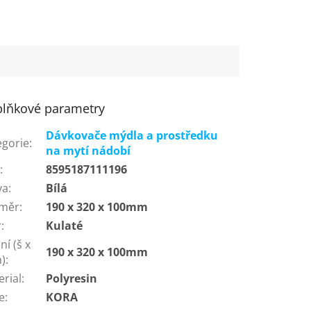
lňkové parametry
Dávkovače mýdla a prostředku
egorie
:
na mytí nádobí
N
:
8595187111196
va
:
Bílá
měr
:
190 x 320 x 100mm
r
:
Kulaté
ní (š x
190 x 320 x 100mm
h)
:
erial
:
Polyresin
e
:
KORA