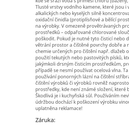
kde se sráží voda s příměsí chloru (bazény
Tlusté vrstvy vodního kamene, které jsou i v
alkalických nebo kyselých silně koncentrova
oxidační činidla (protiplísňové a bělící pr
na výrobky. V omezeně provětrávaných pro
prostředků – odpařované chlorované slou
poškodit. Pokud je nutné tyto čisticí nebo d
větrání prostor a čištěné povrchy dobře a 
chemie určených pro čištění např. dlažeb o
použití tekutých nebo pastovitých písků, kt
jakýmkoli drsným čisticím prostředkům, p
případě se nesmí používat ocelová vlna. Ta 
používání ponorných lázní na čištění stříbra
čištění výrobků či výrobků rovněž naprosto 
prostředky, kde není známé složení, které
Škodlivá je i kuchyňská sůl. Používáním n
údržbou dochází k poškození výrobku vinou
uplatněna reklamace!
Záruka: