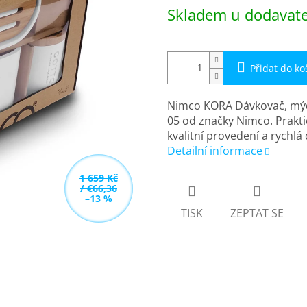
Měrná
Skladem u dodavatel
cena:
Přidat do ko
Nimco KORA Dávkovač, mýd
05 od značky Nimco. Prakti
kvalitní provedení a rychlá
Detailní informace
1 659 Kč
/ €66,36
–13 %
TISK
ZEPTAT SE