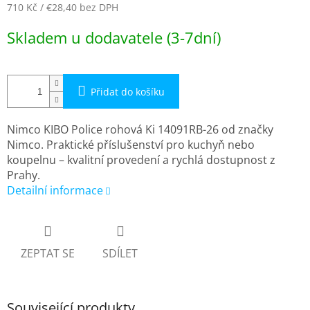
710 Kč
/ €28,40
bez DPH
Měrná
Skladem u dodavatele (3-7dní)
cena:
Přidat do košíku
Nimco KIBO Police rohová Ki 14091RB-26 od značky
Nimco. Praktické příslušenství pro kuchyň nebo
koupelnu – kvalitní provedení a rychlá dostupnost z
Prahy.
Detailní informace
ZEPTAT SE
SDÍLET
Související produkty