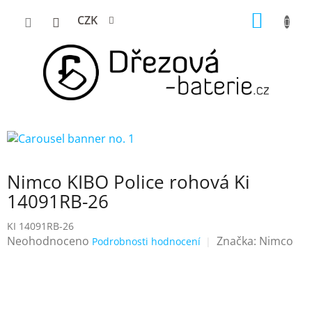
Přejít
NÁKUP
CZK
na
KOŠÍK
obsah
Nimco KIBO Police rohová Ki
14091RB-26
KI 14091RB-26
Průměrné
Neohodnoceno
Značka:
Nimco
Podrobnosti hodnocení
hodnocení
produktu
je
0,0