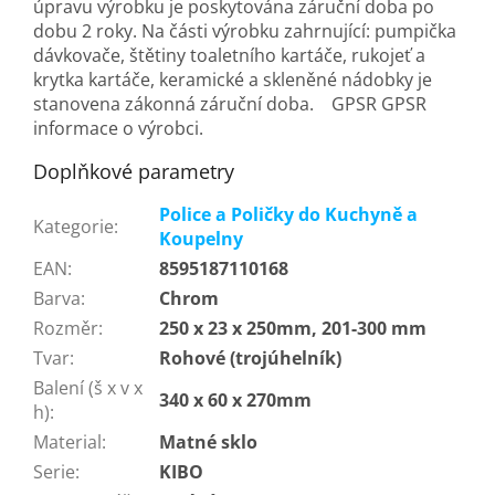
úpravu výrobku je poskytována záruční doba po
dobu 2 roky. Na části výrobku zahrnující: pumpička
dávkovače, štětiny toaletního kartáče, rukojeť a
krytka kartáče, keramické a skleněné nádobky je
stanovena zákonná záruční doba. GPSR GPSR
informace o výrobci.
Doplňkové parametry
Police a Poličky do Kuchyně a
Kategorie
:
Koupelny
EAN
:
8595187110168
Barva
:
Chrom
Rozměr
:
250 x 23 x 250mm, 201-300 mm
Tvar
:
Rohové (trojúhelník)
Balení (š x v x
340 x 60 x 270mm
h)
:
Material
:
Matné sklo
Serie
:
KIBO