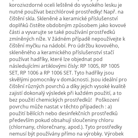
korozivzdorné oceli leštěné do vysokého lesku je
nutné používat bezchlórové prostředky! Např. na
čištění skla. Skleněné a keramické příslušenství
doplňků čistěte obdobným způsobem jako kovové
části a vyvarujte se také používání prostředků
zmíněných níže. V žádném případě nepoužívejte k
čištění myčku na nádobí. Pro údržbu kovového,
skleněného a keramického příslušenství stačí
používat hadříky, které lze objednat pod
následujícími artiklovými čísly: RP 1005, RP 1005
SET, RP 1006 a RP 1006 SET. Tyto hadříky jsou
skvělými pomocníky v domácnosti. Jsou ideální pro
čištění různých povrchů a díky jejich vysoké kvalitě
zajistí dokonalý výsledek při každém použití, a to
bez použití chemických prostředků! Poškození
povrchu může nastat v těchto případech : a)
použití bělících nebo desinfekčních prostředků
především pokud obsahují sloučeniny chloru
(chlornany, chlorečnany, apod.). Tyto prostředky
nemusí být používány přímo na výrobky. Výrobek