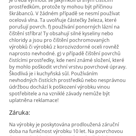
Je třeba vyhnout se jakýmkoli drsným čisticím
prostředkům, protože ty mohou být příčinou
škrábanců. V žádném případě se nesmí používat
ocelová vlna. Ta uvolňuje částečky železa, které
porušují povrch. f) používání ponorných lázní na
čištění stříbra! Ty obsahují silné kyseliny nebo
chloridy a jsou pro čištění pochromovaných
výrobků či výrobků z korozivzdorné oceli rovněž
naprosto nevhodné. g) v případě čištění povrchů
čistícími prostředky, kde není známé složení, které
by mohlo poškodit vrchní vrstvu povrchové úpravy.
Škodlivá je i kuchyňská sůl. Používáním
nevhodných čistících prostředků nebo nesprávnou
údržbou dochází k poškození výrobku vinou
spotřebitele a na vzniklé závady nemůže být
uplatněna reklamace!
Záruka:
Na výrobky je poskytována prodloužená záruční
doba na funkčnost výrobku 10 let. Na povrchovou