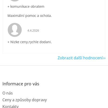
+ komunikace obratem
Maximální pomoc a ochota.
Hodnocení obchodu je 5 z 5 hvězdiček.
4.4.2026
+ Nizke ceny,rychle dodani.
Zobrazit další hodnocení
Z
á
p
a
Informace pro vás
t
O nás
í
Ceny a způsoby dopravy
Kontakty