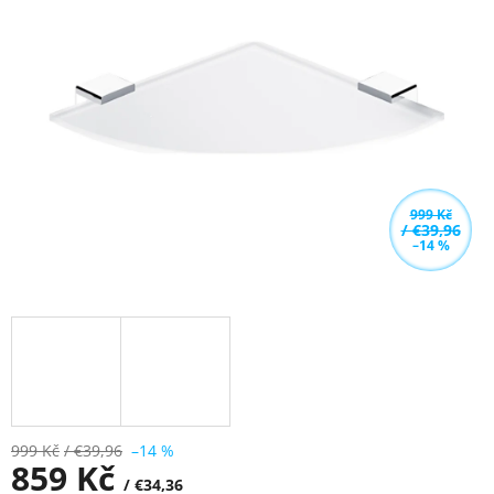
z
5
hvězdiček.
999 Kč
/ €39,96
–14 %
999 Kč
/ €39,96
–14 %
859 Kč
/ €34,36