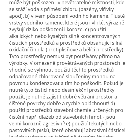
může být poškozen i v nevětratelné místnosti, kde
se sráží voda s příměsí chloru (bazény, vířivky
apod). b) vlivem působení vodního kamene. Tlusté
vrstvy vodního kamene, které jsou i vlhké, výrazně
zvyšují riziko poškození i koroze. c) použití
alkalických nebo kyselých silně koncentrovaných
čisticích prostředků a prostředků obsahující silná
oxidační činidla (protiplísňové a bělící prostředky).
Tyto prostředky nemusí být používány přímo na
výrobky. V omezeně provětrávaných prostorech je
vhodné se vyhnout použití těchto prostředků –
odpařované chlorované sloučeniny mohou na
povrchu kondenzovat a tím ho poškodit. Pokud je
nutné tyto čisticí nebo desinfekční prostředky
použít, je nutné zajistit dobré větrání prostor a
čištěné povrchy dobře a rychle opláchnout! d)
použítí prostředků stavební chemie určených pro
čištění např. dlažeb od stavebních hmot - jsou
velmi korozně agresivní! e) použití tekutých nebo
pastovitých písků, které obsahují abrasivní částice!