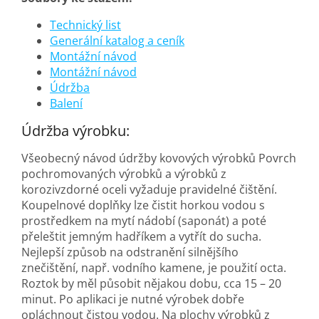
Technický list
Generální katalog a ceník
Montážní návod
Montážní návod
Údržba
Balení
Údržba výrobku:
Všeobecný návod údržby kovových výrobků Povrch
pochromovaných výrobků a výrobků z
korozivzdorné oceli vyžaduje pravidelné čištění.
Koupelnové doplňky lze čistit horkou vodou s
prostředkem na mytí nádobí (saponát) a poté
přeleštit jemným hadříkem a vytřít do sucha.
Nejlepší způsob na odstranění silnějšího
znečištění, např. vodního kamene, je použití octa.
Roztok by měl působit nějakou dobu, cca 15 – 20
minut. Po aplikaci je nutné výrobek dobře
opláchnout čistou vodou. Na plochy výrobků z