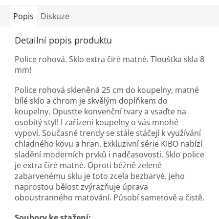
Popis
Diskuze
Detailní popis produktu
Police rohová. Sklo extra čiré matné. Tloušťka skla 8
mm!
Police rohová skleněná 25 cm do koupelny, matné
bílé sklo a chrom je skvělým doplňkem do
koupelny. Opusťte konvenční tvary a vsaďte na
osobitý styl! I zařízení koupelny o vás mnohé
vypoví. Současné trendy se stále stáčejí k využívání
chladného kovu a hran. Exkluzivní série KIBO nabízí
sladění moderních prvků i nadčasovosti. Sklo police
je extra čiré matné. Oproti běžně zeleně
zabarvenému sklu je toto zcela bezbarvé. Jeho
naprostou bělost zvýrazňuje úprava
oboustranného matování. Působí sametově a čistě.
Soubory ke stažení: