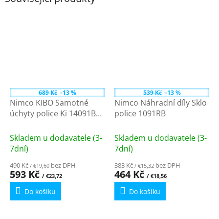
689 Kč
–13 %
539 Kč
–13 %
Nimco KIBO Samotné
Nimco Náhradní díly Sklo
úchyty police Ki 14091BS-
police 1091RB
26
Skladem u dodavatele (3-
Skladem u dodavatele (3-
7dní)
7dní)
490 Kč
bez DPH
383 Kč
bez DPH
/ €19,60
/ €15,32
593 Kč
464 Kč
/ €23,72
/ €18,56
Do košíku
Do košíku