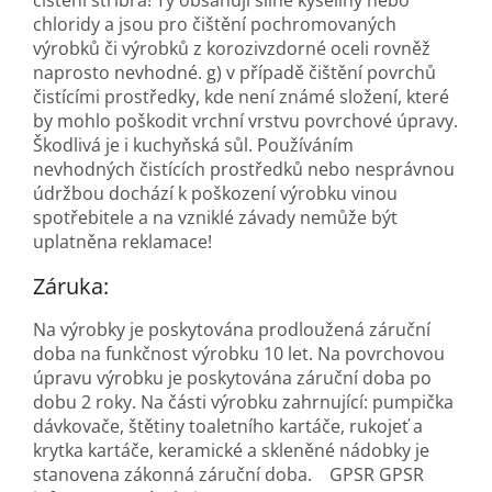
čištění stříbra! Ty obsahují silné kyseliny nebo
chloridy a jsou pro čištění pochromovaných
výrobků či výrobků z korozivzdorné oceli rovněž
naprosto nevhodné. g) v případě čištění povrchů
čistícími prostředky, kde není známé složení, které
by mohlo poškodit vrchní vrstvu povrchové úpravy.
Škodlivá je i kuchyňská sůl. Používáním
nevhodných čistících prostředků nebo nesprávnou
údržbou dochází k poškození výrobku vinou
spotřebitele a na vzniklé závady nemůže být
uplatněna reklamace!
Záruka:
Na výrobky je poskytována prodloužená záruční
doba na funkčnost výrobku 10 let. Na povrchovou
úpravu výrobku je poskytována záruční doba po
dobu 2 roky. Na části výrobku zahrnující: pumpička
dávkovače, štětiny toaletního kartáče, rukojeť a
krytka kartáče, keramické a skleněné nádobky je
stanovena zákonná záruční doba. GPSR GPSR