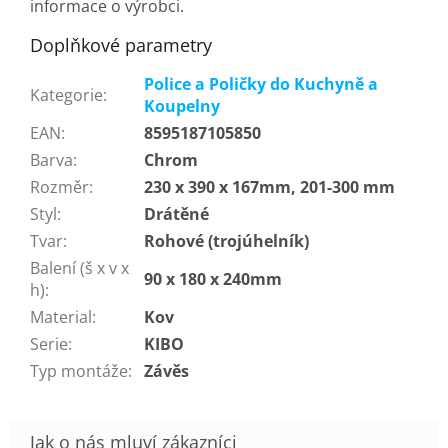
informace o výrobci.
Doplňkové parametry
Police a Poličky do Kuchyně a
Kategorie
:
Koupelny
EAN
:
8595187105850
Barva
:
Chrom
Rozměr
:
230 x 390 x 167mm, 201-300 mm
Styl
:
Drátěné
Tvar
:
Rohové (trojúhelník)
Balení (š x v x
90 x 180 x 240mm
h)
:
Material
:
Kov
Serie
:
KIBO
Typ montáže
:
Závěs