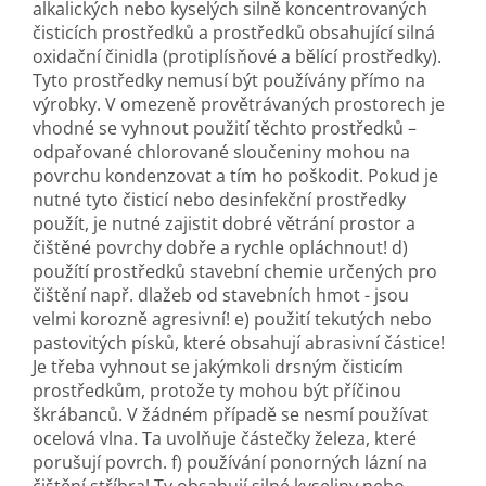
alkalických nebo kyselých silně koncentrovaných
čisticích prostředků a prostředků obsahující silná
oxidační činidla (protiplísňové a bělící prostředky).
Tyto prostředky nemusí být používány přímo na
výrobky. V omezeně provětrávaných prostorech je
vhodné se vyhnout použití těchto prostředků –
odpařované chlorované sloučeniny mohou na
povrchu kondenzovat a tím ho poškodit. Pokud je
nutné tyto čisticí nebo desinfekční prostředky
použít, je nutné zajistit dobré větrání prostor a
čištěné povrchy dobře a rychle opláchnout! d)
použítí prostředků stavební chemie určených pro
čištění např. dlažeb od stavebních hmot - jsou
velmi korozně agresivní! e) použití tekutých nebo
pastovitých písků, které obsahují abrasivní částice!
Je třeba vyhnout se jakýmkoli drsným čisticím
prostředkům, protože ty mohou být příčinou
škrábanců. V žádném případě se nesmí používat
ocelová vlna. Ta uvolňuje částečky železa, které
porušují povrch. f) používání ponorných lázní na