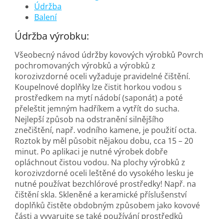
Údržba
Balení
Údržba výrobku:
Všeobecný návod údržby kovových výrobků Povrch
pochromovaných výrobků a výrobků z
korozivzdorné oceli vyžaduje pravidelné čištění.
Koupelnové doplňky lze čistit horkou vodou s
prostředkem na mytí nádobí (saponát) a poté
přeleštit jemným hadříkem a vytřít do sucha.
Nejlepší způsob na odstranění silnějšího
znečištění, např. vodního kamene, je použití octa.
Roztok by měl působit nějakou dobu, cca 15 – 20
minut. Po aplikaci je nutné výrobek dobře
opláchnout čistou vodou. Na plochy výrobků z
korozivzdorné oceli leštěné do vysokého lesku je
nutné používat bezchlórové prostředky! Např. na
čištění skla. Skleněné a keramické příslušenství
doplňků čistěte obdobným způsobem jako kovové
části a vyvarujte se také používání prostředků