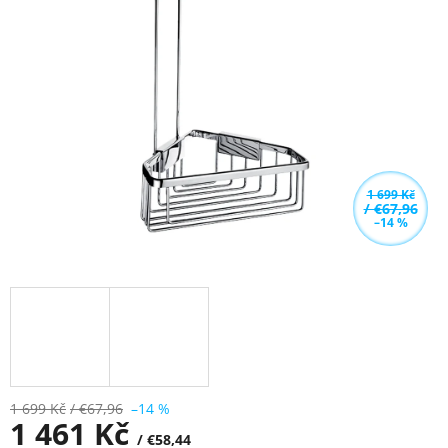
z
5
hvězdiček.
1 699 Kč
/ €67,96
–14 %
1 699 Kč
/ €67,96
–14 %
1 461 Kč
/ €58,44