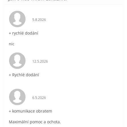
Hodnocení obchodu je 5 z 5 hvězdiček.
5.8.2026
+ rychlé dodání
nic
Hodnocení obchodu je 5 z 5 hvězdiček.
12.5.2026
+ Rychlé dodání
Hodnocení obchodu je 5 z 5 hvězdiček.
6.5.2026
+ komunikace obratem
Maximální pomoc a ochota.