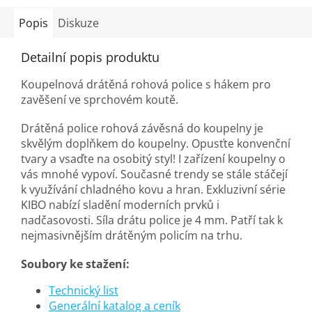
Popis
Diskuze
Detailní popis produktu
Koupelnová drátěná rohová police s hákem pro
zavěšení ve sprchovém koutě.
Drátěná police rohová závěsná do koupelny je
skvělým doplňkem do koupelny. Opusťte konvenční
tvary a vsaďte na osobitý styl! I zařízení koupelny o
vás mnohé vypoví. Současné trendy se stále stáčejí
k využívání chladného kovu a hran. Exkluzivní série
KIBO nabízí sladění moderních prvků i
nadčasovosti. Síla drátu police je 4 mm. Patří tak k
nejmasivnějším drátěným policím na trhu.
Soubory ke stažení:
Technický list
Generální katalog a ceník