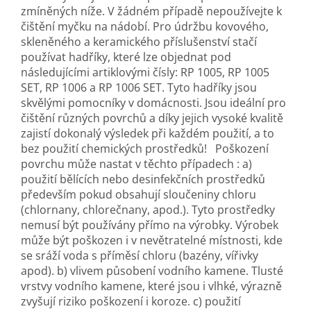
zmíněných níže. V žádném případě nepoužívejte k
čištění myčku na nádobí. Pro údržbu kovového,
skleněného a keramického příslušenství stačí
používat hadříky, které lze objednat pod
následujícími artiklovými čísly: RP 1005, RP 1005
SET, RP 1006 a RP 1006 SET. Tyto hadříky jsou
skvělými pomocníky v domácnosti. Jsou ideální pro
čištění různých povrchů a díky jejich vysoké kvalitě
zajistí dokonalý výsledek při každém použití, a to
bez použití chemických prostředků! Poškození
povrchu může nastat v těchto případech : a)
použití bělících nebo desinfekčních prostředků
především pokud obsahují sloučeniny chloru
(chlornany, chlorečnany, apod.). Tyto prostředky
nemusí být používány přímo na výrobky. Výrobek
může být poškozen i v nevětratelné místnosti, kde
se sráží voda s příměsí chloru (bazény, vířivky
apod). b) vlivem působení vodního kamene. Tlusté
vrstvy vodního kamene, které jsou i vlhké, výrazně
zvyšují riziko poškození i koroze. c) použití