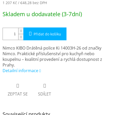
1 207 Kč
/ €48,28
bez DPH
Měrná
Skladem u dodavatele (3-7dní)
cena:
Přidat do košíku
Nimco KIBO Drátěná police Ki 14003H-26 od značky
Nimco. Praktické příslušenství pro kuchyň nebo
koupelnu – kvalitní provedení a rychlá dostupnost z
Prahy.
Detailní informace
ZEPTAT SE
SDÍLET
Související produkty