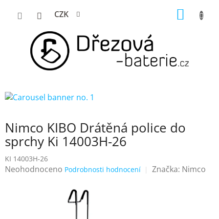
Přejít
NÁKUP
CZK
na
KOŠÍK
obsah
Nimco KIBO Drátěná police do
sprchy Ki 14003H-26
KI 14003H-26
Průměrné
Neohodnoceno
Značka:
Nimco
Podrobnosti hodnocení
hodnocení
produktu
je
0,0