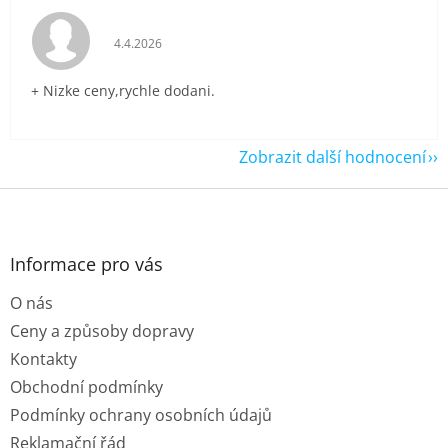
Hodnocení obchodu je 5 z 5 hvězdiček.
4.4.2026
+ Nizke ceny,rychle dodani.
Zobrazit další hodnocení
Z
á
p
a
Informace pro vás
t
O nás
í
Ceny a způsoby dopravy
Kontakty
Obchodní podmínky
Podmínky ochrany osobních údajů
Reklamační řád