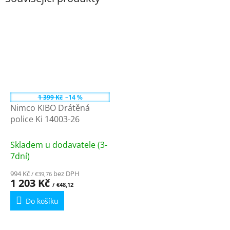
1 399 Kč
–14 %
Nimco KIBO Drátěná
police Ki 14003-26
Skladem u dodavatele (3-
7dní)
994 Kč
bez DPH
/ €39,76
1 203 Kč
/ €48,12
Do košíku