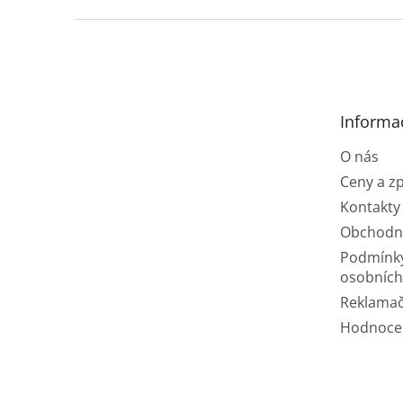
Z
á
p
a
t
Informa
í
O nás
Ceny a z
Kontakty
Obchodn
Podmínk
osobních
Reklamač
Hodnoce