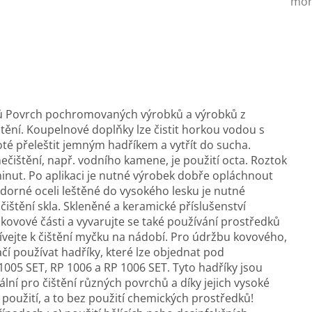
mon
ů Povrch pochromovaných výrobků a výrobků z
štění. Koupelnové doplňky lze čistit horkou vodou s
té přeleštit jemným hadříkem a vytřít do sucha.
ečištění, např. vodního kamene, je použití octa. Roztok
inut. Po aplikaci je nutné výrobek dobře opláchnout
dorné oceli leštěné do vysokého lesku je nutné
ištění skla. Skleněné a keramické příslušenství
vové části a vyvarujte se také používání prostředků
ejte k čištění myčku na nádobí. Pro údržbu kovového,
čí používat hadříky, které lze objednat pod
P 1005 SET, RP 1006 a RP 1006 SET. Tyto hadříky jsou
lní pro čištění různých povrchů a díky jejich vysoké
m použití, a to bez použití chemických prostředků!