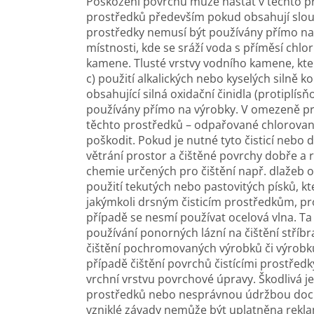
Poškození povrchu může nastat v těchto pří
prostředků především pokud obsahují slouč
prostředky nemusí být používány přímo na 
místnosti, kde se sráží voda s příměsí chlo
kamene. Tlusté vrstvy vodního kamene, které
c) použití alkalických nebo kyselých silně 
obsahující silná oxidační činidla (protiplís
používány přímo na výrobky. V omezeně pr
těchto prostředků – odpařované chlorova
poškodit. Pokud je nutné tyto čisticí nebo d
větrání prostor a čištěné povrchy dobře a 
chemie určených pro čištění např. dlažeb o
použití tekutých nebo pastovitých písků, kt
jakýmkoli drsným čisticím prostředkům, p
případě se nesmí používat ocelová vlna. Ta 
používání ponorných lázní na čištění stříbra
čištění pochromovaných výrobků či výrobků
případě čištění povrchů čistícími prostřed
vrchní vrstvu povrchové úpravy. Škodlivá j
prostředků nebo nesprávnou údržbou dochá
vzniklé závady nemůže být uplatněna rekl