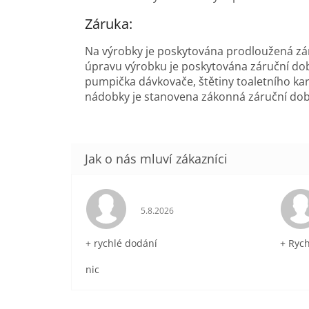
Záruka:
Na výrobky je poskytována prodloužená zá
úpravu výrobku je poskytována záruční doba
pumpička dávkovače, štětiny toaletního kar
nádobky je stanovena zákonná záruční do
Hodnocení obchodu je 5 z 5 hvězdič
5.8.2026
+ rychlé dodání
+ Ryc
nic