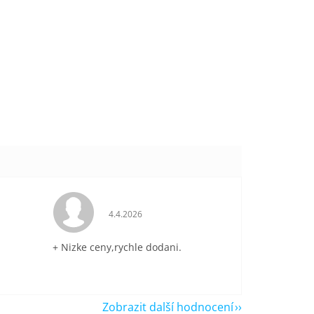
je 5 z 5 hvězdiček.
Hodnocení obchodu je 5 z 5 hvězdiček.
4.4.2026
+ Nizke ceny,rychle dodani.
Zobrazit další hodnocení