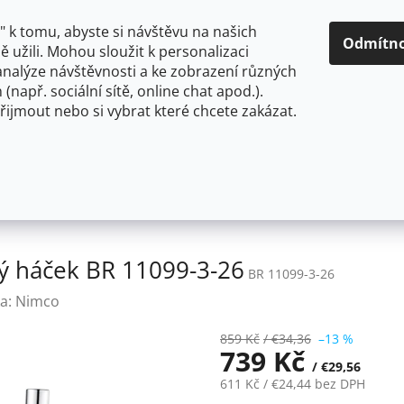
O NÁS
CENY A ZPŮSOBY DOPRAVY
KONTAKTY
OBCH
 k tomu, abyste si návštěvu na našich
Odmítn
 užili. Mohou sloužit k personalizaci
analýze návštěvnosti a ke zobrazení různých
HLEDAT
 (např. sociální sítě, online chat apod.).
řijmout nebo si vybrat které chcete zakázat.
OU
FLEXIBILNÍ
STOJÁNKOVÉ
PRO NÍZKOTLAKÉ OHŘ
Nimco BORMO Trojitý otočný háček BR 11099-3-26
ý háček BR 11099-3-26
BR 11099-3-26
a:
Nimco
859 Kč
/ €34,36
–13 %
739 Kč
/ €29,56
611 Kč
/ €24,44
bez DPH