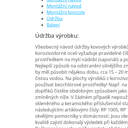
Montážní návod
Montážní konzole
Údržba
Balení
Údržba výrobku:
Všeobecný návod údržby kovových výrobk
korozivzdorné oceli vyžaduje pravidelné či
prostředkem na mytí nádobí (saponát) a po
Nejlepší způsob na odstranění silnějšího zn
by měl působit nějakou dobu, cca 15 – 20 m
čistou vodou. Na plochy výrobků z korozivz
používat bezchlórové prostředky! Např. na č
doplňků čistěte obdobným způsobem jako ko
zmíněných níže. V žádném případě nepoužív
skleněného a keramického příslušenství sta
následujícími artiklovými čísly: RP 1005, R
skvělými pomocníky v domácnosti. Jsou ideá
kvalitě zajistí dokonalý výsledek při každé