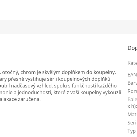
Dop
Kat
, otočný, chrom je skvělým doplňkem do koupelny.
EA
vary přesně vystihuje sérii koupelnových doplňků
Bar
oubil nadčasový vzhled, spolu s funkčností každého
Roz
onie a jednoduchosti, které z vaší koupelny vykouzlí
 ralaxace zaručena.
Bale
x h)
Mat
Seri
Typ