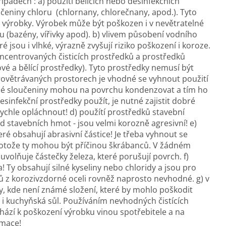
padech : a) použití bělících nebo desinfekčních
eniny chloru (chlornany, chlorečnany, apod.). Tyto
výrobky. Výrobek může být poškozen i v nevětratelné
ru (bazény, vířivky apod). b) vlivem působení vodního
 jsou i vlhké, výrazně zvyšují riziko poškození i koroze.
koncentrovaných čisticích prostředků a prostředků
ňové a bělící prostředky). Tyto prostředky nemusí být
ovětrávaných prostorech je vhodné se vyhnout použití
né sloučeniny mohou na povrchu kondenzovat a tím ho
esinfekční prostředky použít, je nutné zajistit dobré
rychle opláchnout! d) použítí prostředků stavební
d stavebních hmot - jsou velmi korozně agresivní! e)
eré obsahují abrasivní částice! Je třeba vyhnout se
rotože ty mohou být příčinou škrábanců. V žádném
uvolňuje částečky železa, které porušují povrch. f)
! Ty obsahují silné kyseliny nebo chloridy a jsou pro
 z korozivzdorné oceli rovněž naprosto nevhodné. g) v
ky, kde není známé složení, které by mohlo poškodit
e i kuchyňská sůl. Používáním nevhodných čistících
zí k poškození výrobku vinou spotřebitele a na
amace!