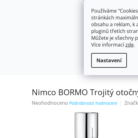
Přejít
603574112
info@ceskakoupelna.cz
na
Používáme "Cookies"
obsah
stránkách maximálně
obsahu a reklam, k 
pluginů třetích stran
Můžete je všechny p
Více informací
zde
.
AKCE
NÁSTĚNNÉ 150/100MM
SE SPRCH
Háčky a věšáky na útěrky a ručníky
Domů
Nastavení
Nimco BORMO Trojitý otočn
Průměrné
Neohodnoceno
Značk
Podrobnosti hodnocení
hodnocení
produktu
je
0,0
z