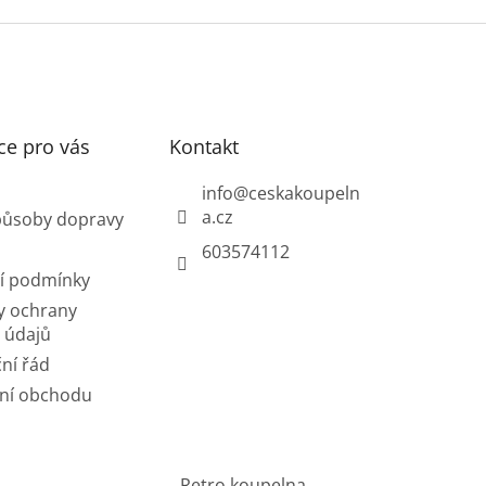
ce pro vás
Kontakt
info
@
ceskakoupeln
a.cz
působy dopravy
603574112
í podmínky
y ochrany
 údajů
ní řád
ní obchodu
Retro koupelna