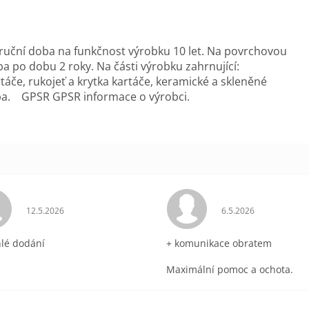
ruční doba na funkčnost výrobku 10 let. Na povrchovou
 po dobu 2 roky. Na části výrobku zahrnující:
táče, rukojeť a krytka kartáče, keramické a skleněné
ba. GPSR GPSR informace o výrobci.
ek.
Hodnocení obchodu je 5 z 5 hvězdiček.
Hodnocení obchodu 
12.5.2026
6.5.2026
hlé dodání
+ komunikace obratem
Maximální pomoc a ochota.