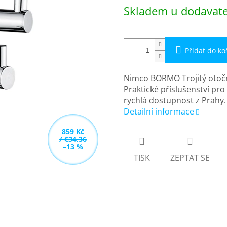
Měrná
Skladem u dodavatel
cena:
Přidat do ko
Nimco BORMO Trojitý otočn
Praktické příslušenství pr
rychlá dostupnost z Prahy.
Detailní informace
859 Kč
/ €34,36
–13 %
TISK
ZEPTAT SE