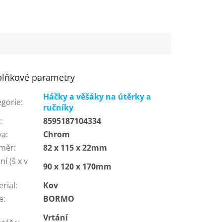
lňkové parametry
Háčky a věšáky na útěrky a
egorie
:
ručníky
N
:
8595187104334
va
:
Chrom
měr
:
82 x 115 x 22mm
ní (š x v
90 x 120 x 170mm
:
erial
:
Kov
e
:
BORMO
Vrtání