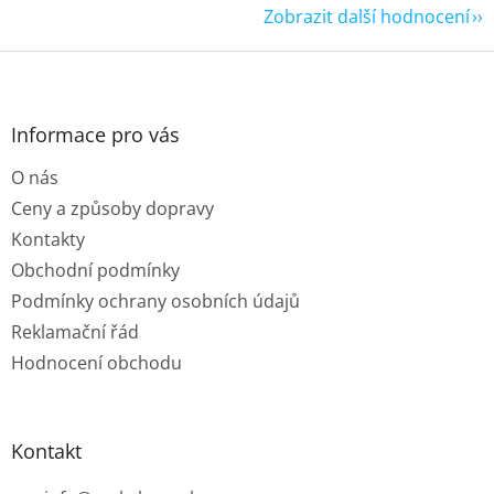
Zobrazit další hodnocení
Z
á
p
a
Informace pro vás
t
O nás
í
Ceny a způsoby dopravy
Kontakty
Obchodní podmínky
Podmínky ochrany osobních údajů
Reklamační řád
Hodnocení obchodu
Kontakt