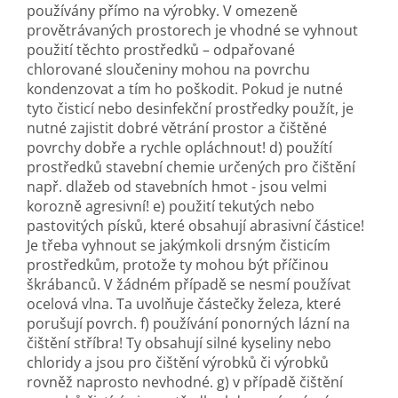
používány přímo na výrobky. V omezeně
provětrávaných prostorech je vhodné se vyhnout
použití těchto prostředků – odpařované
chlorované sloučeniny mohou na povrchu
kondenzovat a tím ho poškodit. Pokud je nutné
tyto čisticí nebo desinfekční prostředky použít, je
nutné zajistit dobré větrání prostor a čištěné
povrchy dobře a rychle opláchnout! d) použítí
prostředků stavební chemie určených pro čištění
např. dlažeb od stavebních hmot - jsou velmi
korozně agresivní! e) použití tekutých nebo
pastovitých písků, které obsahují abrasivní částice!
Je třeba vyhnout se jakýmkoli drsným čisticím
prostředkům, protože ty mohou být příčinou
škrábanců. V žádném případě se nesmí používat
ocelová vlna. Ta uvolňuje částečky železa, které
porušují povrch. f) používání ponorných lázní na
čištění stříbra! Ty obsahují silné kyseliny nebo
chloridy a jsou pro čištění výrobků či výrobků
rovněž naprosto nevhodné. g) v případě čištění