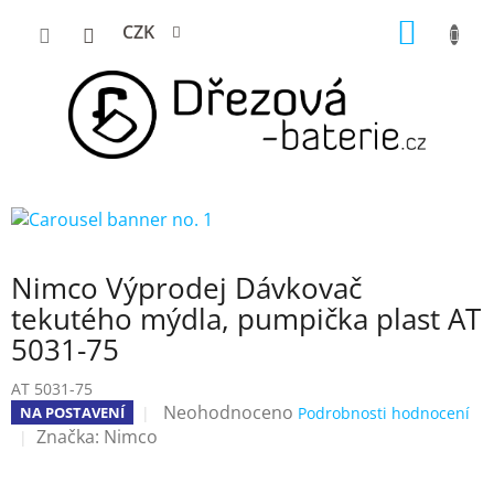
Přejít
NÁKUP
CZK
na
KOŠÍK
obsah
Nimco Výprodej Dávkovač
tekutého mýdla, pumpička plast AT
5031-75
AT 5031-75
Průměrné
Neohodnoceno
NA POSTAVENÍ
Podrobnosti hodnocení
hodnocení
Značka:
Nimco
produktu
je