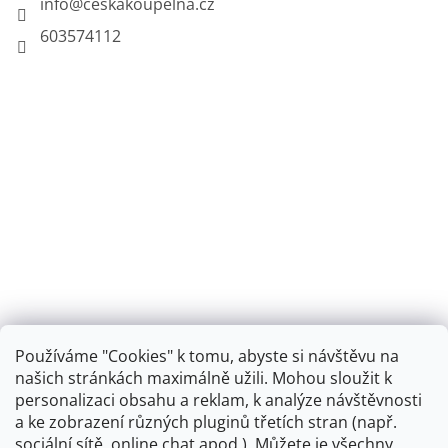
info
@
ceskakoupelna.cz
603574112
Používáme "Cookies" k tomu, abyste si návštěvu na
našich stránkách maximálně užili. Mohou sloužit k
personalizaci obsahu a reklam, k analýze návštěvnosti
Retro koupelna
a ke zobrazení různých pluginů třetích stran (např.
sociální sítě, online chat apod.). Můžete je všechny