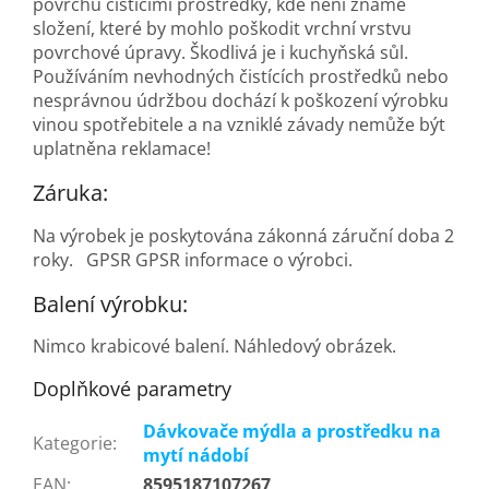
povrchů čistícími prostředky, kde není známé
složení, které by mohlo poškodit vrchní vrstvu
povrchové úpravy. Škodlivá je i kuchyňská sůl.
Používáním nevhodných čistících prostředků nebo
nesprávnou údržbou dochází k poškození výrobku
vinou spotřebitele a na vzniklé závady nemůže být
uplatněna reklamace!
Záruka:
Na výrobek je poskytována zákonná záruční doba 2
roky. GPSR GPSR informace o výrobci.
Balení výrobku:
Nimco krabicové balení. Náhledový obrázek.
Doplňkové parametry
Dávkovače mýdla a prostředku na
Kategorie
:
mytí nádobí
EAN
:
8595187107267