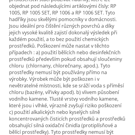
objednat pod následujícími artiklovými čísly: RP
1005, RP 1005 SET, RP 1006 a RP 1006 SET. Tyto
hadříky jsou skvělými pomocníky v domácnosti.
Jsou ideální pro čištění různých povrchů a díky
jejich vysoké kvalitě zajistí dokonalý výsledek při
každém použití, a to bez použití chemických
prostředků. Poškození může nastat v těchto
případech : a) použití bělících nebo desinfekčních
prostředků především pokud obsahují sloučeniny
chloru (chlornany, chlorečnany, apod.). Tyto
prostředky nemusí být používány přímo na
výrobky. Výrobek může být poškozen i v
nevětratelné místnosti, kde se sráží voda s příměsí
chloru (bazény, vířivky apod). b) vlivem působení
vodního kamene. Tlusté vrstvy vodního kamene,
které jsou i vlhké, výrazně zvyšují riziko poškození
c) použití alkalických nebo kyselých silně
koncentrovaných čisticích prostředků a prostředků
obsahující silná oxidační činidla (protiplísňové a
bělící prostředky). Tyto prostředky nemusí být