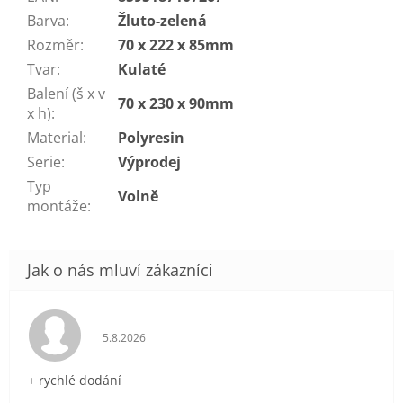
Barva
:
Žluto-zelená
Rozměr
:
70 x 222 x 85mm
Tvar
:
Kulaté
Balení (š x v
70 x 230 x 90mm
x h)
:
Material
:
Polyresin
Serie
:
Výprodej
Typ
Volně
montáže
:
Hodnocení obchodu je 5 z 5 hvězdiček.
5.8.2026
+ rychlé dodání