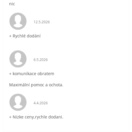
nic
Hodnocení obchodu je 5 z 5 hvězdiček.
12.5.2026
+ Rychlé dodání
Hodnocení obchodu je 5 z 5 hvězdiček.
6.5.2026
+ komunikace obratem
Maximální pomoc a ochota.
Hodnocení obchodu je 5 z 5 hvězdiček.
4.4.2026
+ Nizke ceny,rychle dodani.