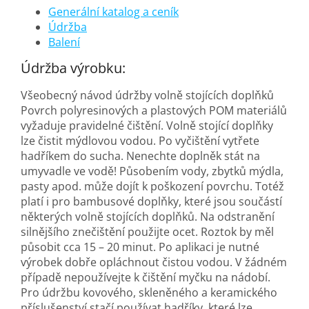
Generální katalog a ceník
Údržba
Balení
Údržba výrobku:
Všeobecný návod údržby volně stojících doplňků
Povrch polyresinových a plastových POM materiálů
vyžaduje pravidelné čištění. Volně stojící doplňky
lze čistit mýdlovou vodou. Po vyčištění vytřete
hadříkem do sucha. Nenechte doplněk stát na
umyvadle ve vodě! Působením vody, zbytků mýdla,
pasty apod. může dojít k poškození povrchu. Totéž
platí i pro bambusové doplňky, které jsou součástí
některých volně stojících doplňků. Na odstranění
silnějšího znečištění použijte ocet. Roztok by měl
působit cca 15 – 20 minut. Po aplikaci je nutné
výrobek dobře opláchnout čistou vodou. V žádném
případě nepoužívejte k čištění myčku na nádobí.
Pro údržbu kovového, skleněného a keramického
příslušenství stačí používat hadříky, které lze