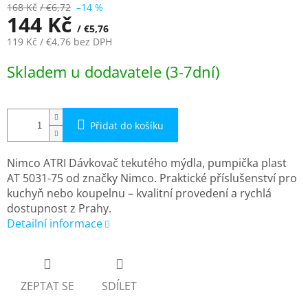
168 Kč
/ €6,72
–14 %
144 Kč
/ €5,76
119 Kč
/ €4,76
bez DPH
Měrná
Skladem u dodavatele (3-7dní)
cena:
Přidat do košíku
Nimco ATRI Dávkovač tekutého mýdla, pumpička plast
AT 5031-75 od značky Nimco. Praktické příslušenství pro
kuchyň nebo koupelnu – kvalitní provedení a rychlá
dostupnost z Prahy.
Detailní informace
ZEPTAT SE
SDÍLET