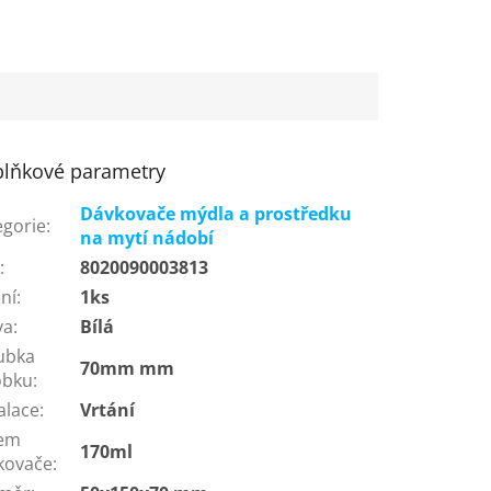
lňkové parametry
Dávkovače mýdla a prostředku
egorie
:
na mytí nádobí
N
:
8020090003813
ní
:
1ks
va
:
Bílá
ubka
70mm mm
obku
:
alace
:
Vrtání
em
170ml
kovače
: