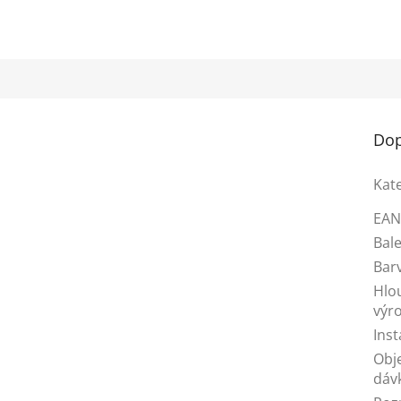
Dop
Kat
EA
Bale
Bar
Hlo
výr
Inst
Obj
dáv