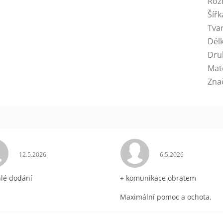
Roz
Šířk
Tva
Dél
Dru
Mat
Zna
ek.
Hodnocení obchodu je 5 z 5 hvězdiček.
Hodnocení obchodu 
12.5.2026
6.5.2026
hlé dodání
+ komunikace obratem
Maximální pomoc a ochota.