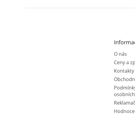
Z
á
p
a
t
Informa
í
O nás
Ceny a z
Kontakty
Obchodn
Podmínk
osobních
Reklamač
Hodnoce