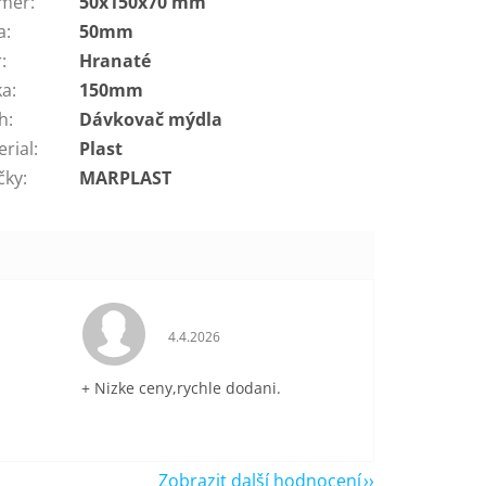
měr
:
50x150x70 mm
a
:
50mm
r
:
Hranaté
ka
:
150mm
h
:
Dávkovač mýdla
erial
:
Plast
čky
:
MARPLAST
je 5 z 5 hvězdiček.
Hodnocení obchodu je 5 z 5 hvězdiček.
4.4.2026
+ Nizke ceny,rychle dodani.
Zobrazit další hodnocení