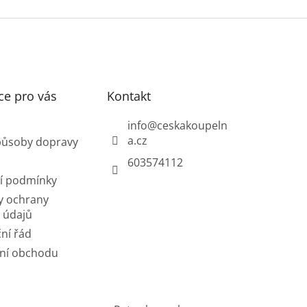
ce pro vás
Kontakt
info
@
ceskakoupeln
a.cz
působy dopravy
603574112
í podmínky
y ochrany
 údajů
ní řád
ní obchodu