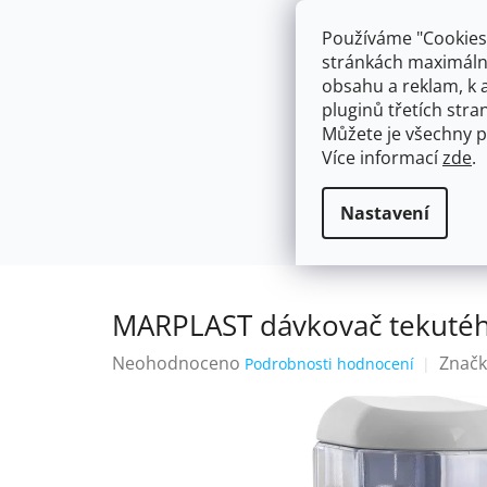
Přejít
603574112
info@ceskakoupelna.cz
na
Používáme "Cookies"
obsah
stránkách maximálně
obsahu a reklam, k 
pluginů třetích stran
Můžete je všechny p
Více informací
zde
.
AKCE
NÁSTĚNNÉ 150/100MM
SE SPRCH
Dávkovače
MARPLAST dávkovač te
Domů
Nastavení
MARPLAST dávkovač tekutého
Průměrné
Neohodnoceno
Značk
Podrobnosti hodnocení
hodnocení
produktu
je
0,0
z