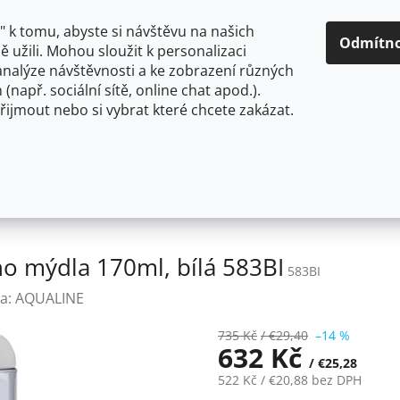
O NÁS
CENY A ZPŮSOBY DOPRAVY
KONTAKTY
OBCH
 k tomu, abyste si návštěvu na našich
Odmítn
 užili. Mohou sloužit k personalizaci
analýze návštěvnosti a ke zobrazení různých
HLEDAT
 (např. sociální sítě, online chat apod.).
řijmout nebo si vybrat které chcete zakázat.
OU
FLEXIBILNÍ
STOJÁNKOVÉ
PRO NÍZKOTLAKÉ OHŘ
kutého mýdla 170ml, bílá 583BI
 mýdla 170ml, bílá 583BI
583BI
a:
AQUALINE
735 Kč
/ €29,40
–14 %
632 Kč
/ €25,28
522 Kč
/ €20,88
bez DPH