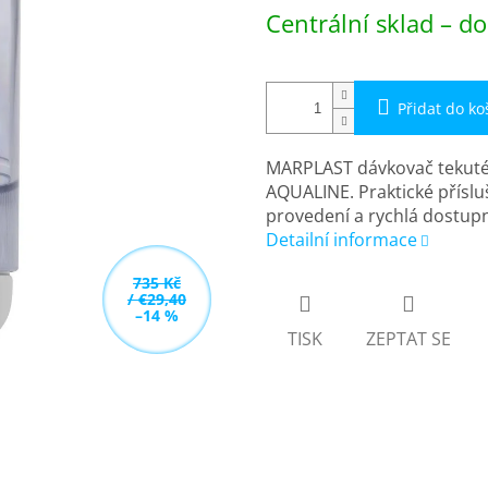
Měrná
Centrální sklad – do
cena:
Přidat do ko
MARPLAST dávkovač tekutéh
AQUALINE. Praktické příslu
provedení a rychlá dostupn
Detailní informace
735 Kč
/ €29,40
–14 %
TISK
ZEPTAT SE