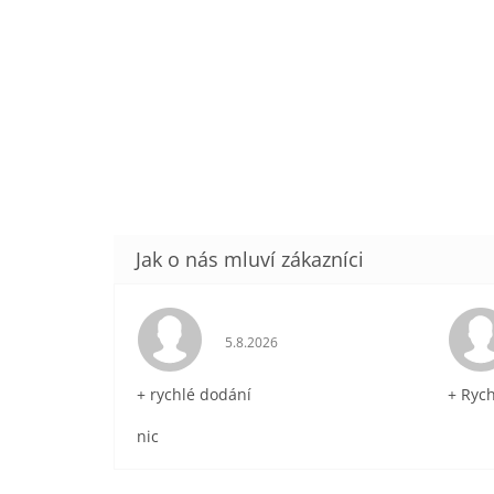
Hodnocení obchodu je 5 z 5 hvězdič
5.8.2026
+ rychlé dodání
+ Ryc
nic