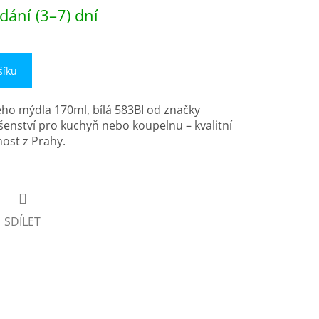
dání (3–7) dní
šíku
o mýdla 170ml, bílá 583BI od značky
šenství pro kuchyň nebo koupelnu – kvalitní
ost z Prahy.
SDÍLET