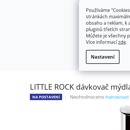
Přejít
603574112
info@ceskakoupelna.cz
na
Používáme "Cookies"
obsah
stránkách maximálně
obsahu a reklam, k 
pluginů třetích stran
Můžete je všechny p
Více informací
zde
.
AKCE
NÁSTĚNNÉ 150/100MM
SE SPRCH
Dávkovače
Dávkovače na postav
Domů
Nastavení
LITTLE ROCK dávkovač mýdla
Průměrné
Neohodnoceno
NA POSTAVENÍ
Podrobnosti
hodnocení
produktu
je
0,0
z