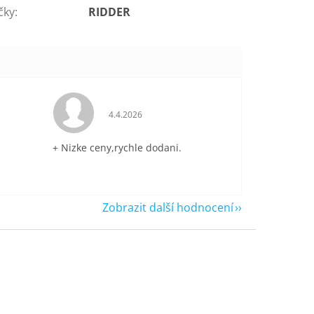
čky
:
RIDDER
je 5 z 5 hvězdiček.
Hodnocení obchodu je 5 z 5 hvězdiček.
4.4.2026
+ Nizke ceny,rychle dodani.
Zobrazit další hodnocení