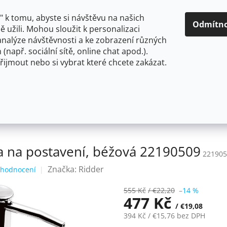
O NÁS
CENY A ZPŮSOBY DOPRAVY
KONTAKTY
OBCH
 k tomu, abyste si návštěvu na našich
Odmítn
 užili. Mohou sloužit k personalizaci
analýze návštěvnosti a ke zobrazení různých
HLEDAT
 (např. sociální sítě, online chat apod.).
řijmout nebo si vybrat které chcete zakázat.
OU
FLEXIBILNÍ
STOJÁNKOVÉ
PRO NÍZKOTLAKÉ OHŘ
ení
LITTLE ROCK dávkovač mýdla na postavení, béžová
 na postavení, béžová 22190509
221905
Značka:
Ridder
 hodnocení
555 Kč
/ €22,20
–14 %
477 Kč
/ €19,08
394 Kč
/ €15,76
bez DPH