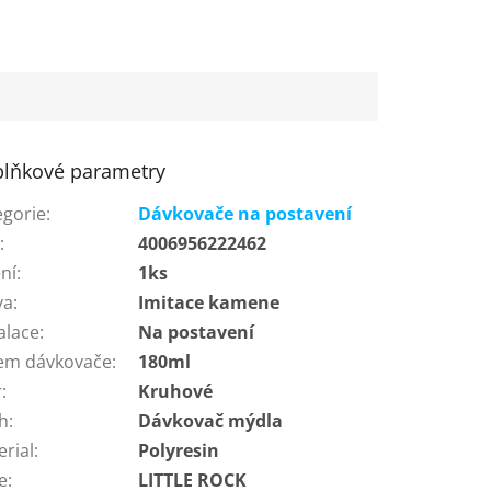
lňkové parametry
egorie
:
Dávkovače na postavení
N
:
4006956222462
ní
:
1ks
va
:
Imitace kamene
alace
:
Na postavení
em dávkovače
:
180ml
r
:
Kruhové
h
:
Dávkovač mýdla
erial
:
Polyresin
e
:
LITTLE ROCK