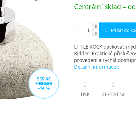
Měrná
Centrální sklad – do
cena:
Přidat do ko
LITTLE ROCK dávkovač mýdl
Ridder. Praktické příslušen
provedení a rychlá dostupn
Detailní informace
555 Kč
/ €22,20
–14 %
TISK
ZEPTAT SE