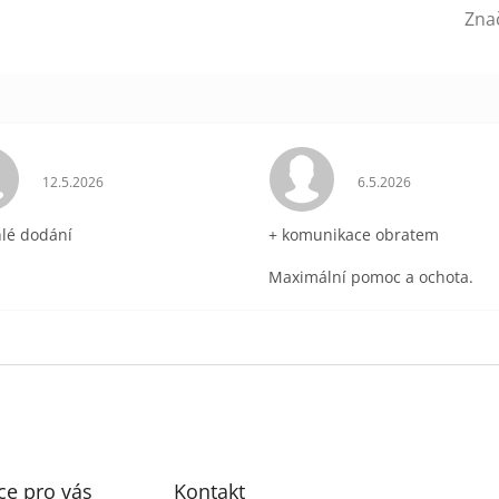
Zna
ek.
Hodnocení obchodu je 5 z 5 hvězdiček.
Hodnocení obchodu 
12.5.2026
6.5.2026
hlé dodání
+ komunikace obratem
Maximální pomoc a ochota.
ce pro vás
Kontakt