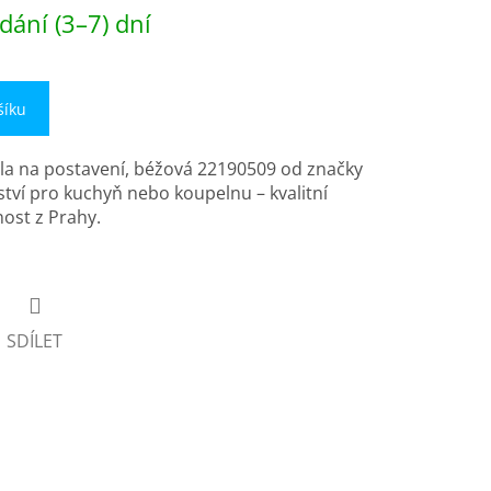
dání (3–7) dní
šíku
a na postavení, béžová 22190509 od značky
ství pro kuchyň nebo koupelnu – kvalitní
ost z Prahy.
SDÍLET