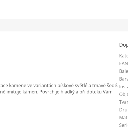
Dop
Kat
EA
Bale
Bar
mitace kamene ve variantách pískově světlé a tmavě šedé.
Inst
ě imituje kámen. Povrch je hladký a při doteku Vám
Obj
Tva
Dru
Mat
Seri