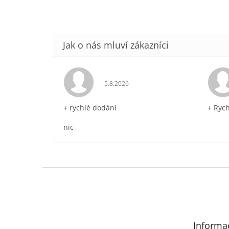
Hodnocení obchodu je 5 z 5 hvězdič
5.8.2026
+ rychlé dodání
+ Ryc
nic
Z
á
p
a
t
Informa
í