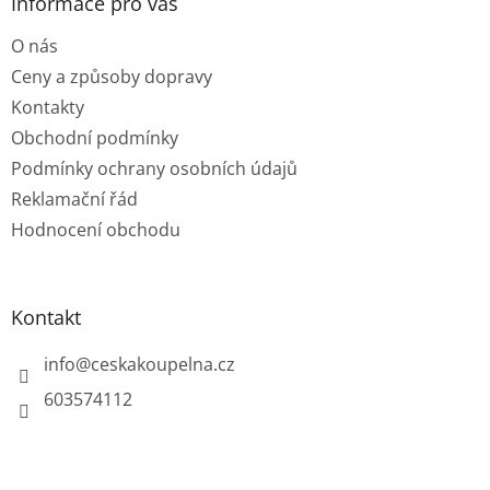
a
Informace pro vás
t
O nás
í
Ceny a způsoby dopravy
Kontakty
Obchodní podmínky
Podmínky ochrany osobních údajů
Reklamační řád
Hodnocení obchodu
Kontakt
info
@
ceskakoupelna.cz
603574112