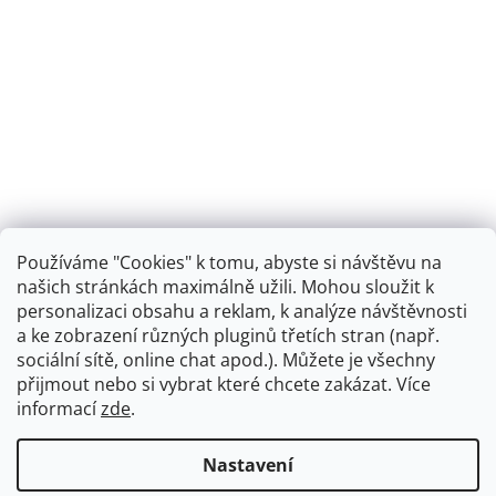
Používáme "Cookies" k tomu, abyste si návštěvu na
našich stránkách maximálně užili. Mohou sloužit k
personalizaci obsahu a reklam, k analýze návštěvnosti
Retro koupelna
a ke zobrazení různých pluginů třetích stran (např.
sociální sítě, online chat apod.). Můžete je všechny
přijmout nebo si vybrat které chcete zakázat. Více
informací
zde
.
Vytvořil Shoptet
+
plnenieshopu.cz
Nastavení