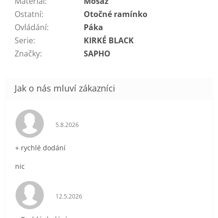
Material
:
Mosaz
Ostatní
:
Otočné ramínko
Ovládání
:
Páka
Serie
:
KIRKÉ BLACK
Značky
:
SAPHO
Hodnocení obchodu je 5 z 5 hvězdiček.
5.8.2026
+ rychlé dodání
nic
Hodnocení obchodu je 5 z 5 hvězdiček.
12.5.2026