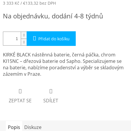
3 333 Kč
/ €133,32
bez DPH
Měrná
Na objednávku, dodání 4-8 týdnů
cena:
Přidat do košíku
KIRKÉ BLACK nástěnná baterie, černá páčka, chrom
KI15NC – dřezová baterie od Sapho. Specializujeme se
na baterie, nabízíme poradenství a výběr se skladovým
zázemím v Praze.
ZEPTAT SE
SDÍLET
Popis
Diskuze