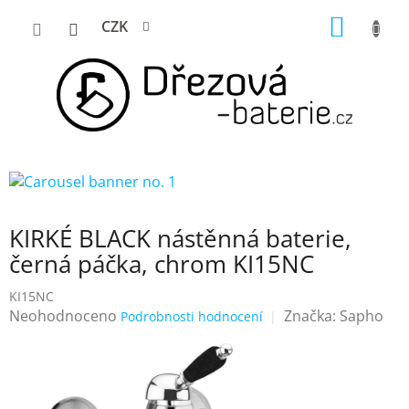
Přejít
NÁKUP
CZK
na
KOŠÍK
obsah
KIRKÉ BLACK nástěnná baterie,
černá páčka, chrom KI15NC
KI15NC
Průměrné
Neohodnoceno
Značka:
Sapho
Podrobnosti hodnocení
hodnocení
produktu
je
0,0