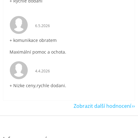
+ Rychlé dodání
Hodnocení obchodu je 5 z 5 hvězdiček.
6.5.2026
+ komunikace obratem
Maximální pomoc a ochota.
Hodnocení obchodu je 5 z 5 hvězdiček.
4.4.2026
+ Nizke ceny,rychle dodani.
Zobrazit další hodnocení
Z
á
p