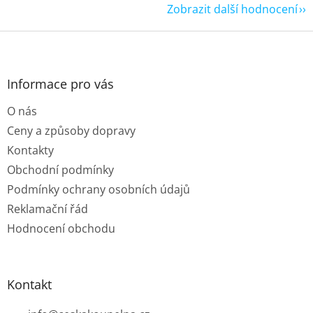
Zobrazit další hodnocení
Z
á
p
a
Informace pro vás
t
O nás
í
Ceny a způsoby dopravy
Kontakty
Obchodní podmínky
Podmínky ochrany osobních údajů
Reklamační řád
Hodnocení obchodu
Kontakt