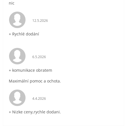
nic
Hodnocení obchodu je 5 z 5 hvězdiček.
12.5.2026
+ Rychlé dodání
Hodnocení obchodu je 5 z 5 hvězdiček.
6.5.2026
+ komunikace obratem
Maximální pomoc a ochota.
Hodnocení obchodu je 5 z 5 hvězdiček.
4.4.2026
+ Nizke ceny,rychle dodani.