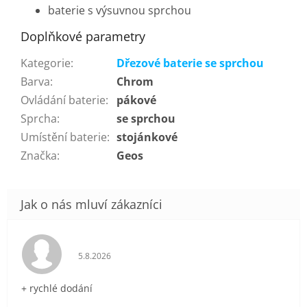
baterie s výsuvnou sprchou
Doplňkové parametry
Kategorie
:
Dřezové baterie se sprchou
Barva
:
Chrom
Ovládání baterie
:
pákové
Sprcha
:
se sprchou
Umístění baterie
:
stojánkové
Značka
:
Geos
Hodnocení obchodu je 5 z 5 hvězdiček.
5.8.2026
+ rychlé dodání