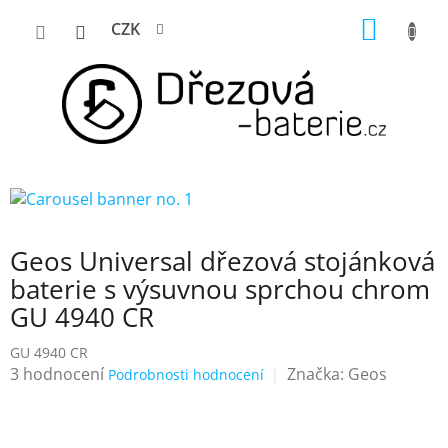
Přejít
NÁKUP
CZK
na
KOŠÍK
obsah
Geos Universal dřezová stojánková
baterie s výsuvnou sprchou chrom
GU 4940 CR
GU 4940 CR
Průměrné
3 hodnocení
Značka:
Geos
Podrobnosti hodnocení
hodnocení
produktu
je