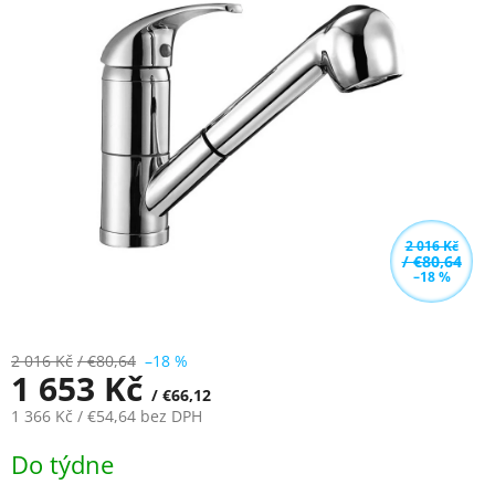
4,3
z
5
hvězdiček.
2 016 Kč
/ €80,64
–18 %
2 016 Kč
/ €80,64
–18 %
1 653 Kč
/ €66,12
1 366 Kč
/ €54,64
bez DPH
Měrná
Do týdne
cena: