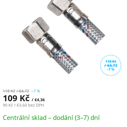
z
5
hvězdiček.
118 Kč
/ €4,72
–7 %
118 Kč
/ €4,72
–7 %
109 Kč
/ €4,36
90 Kč
/ €3,60
bez DPH
Měrná
Centrální sklad – dodání (3–7) dní
cena: