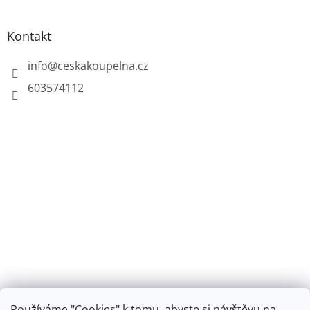
Kontakt
info
@
ceskakoupelna.cz
603574112
Používáme "Cookies" k tomu, abyste si návštěvu na