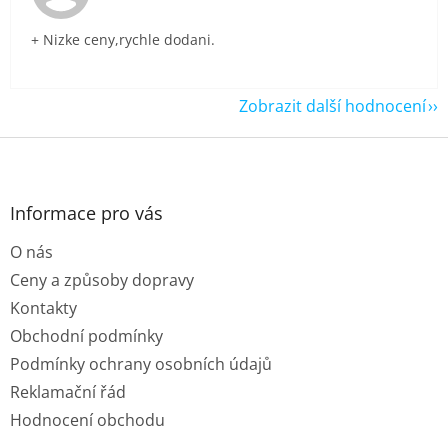
+ Nizke ceny,rychle dodani.
Zobrazit další hodnocení
Z
á
p
a
Informace pro vás
t
O nás
í
Ceny a způsoby dopravy
Kontakty
Obchodní podmínky
Podmínky ochrany osobních údajů
Reklamační řád
Hodnocení obchodu