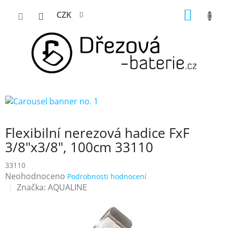
Přejít
NÁKUP
CZK
na
KOŠÍK
obsah
Flexibilní nerezová hadice FxF
3/8"x3/8", 100cm 33110
33110
Průměrné
Neohodnoceno
Podrobnosti hodnocení
hodnocení
Značka:
AQUALINE
produktu
je
0,0