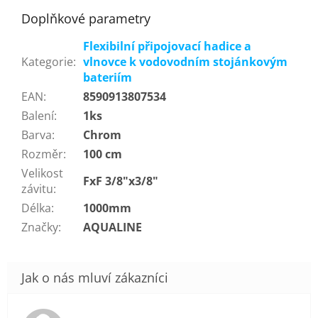
Doplňkové parametry
Flexibilní připojovací hadice a
Kategorie
:
vlnovce k vodovodním stojánkovým
bateriím
EAN
:
8590913807534
Balení
:
1ks
Barva
:
Chrom
Rozměr
:
100 cm
Velikost
FxF 3/8"x3/8"
závitu
:
Délka
:
1000mm
Značky
:
AQUALINE