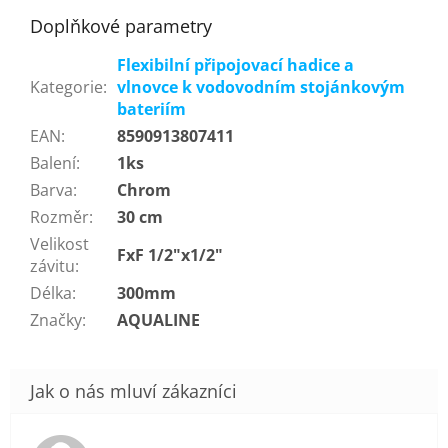
Doplňkové parametry
Flexibilní připojovací hadice a
Kategorie
:
vlnovce k vodovodním stojánkovým
bateriím
EAN
:
8590913807411
Balení
:
1ks
Barva
:
Chrom
Rozměr
:
30 cm
Velikost
FxF 1/2"x1/2"
závitu
:
Délka
:
300mm
Značky
:
AQUALINE