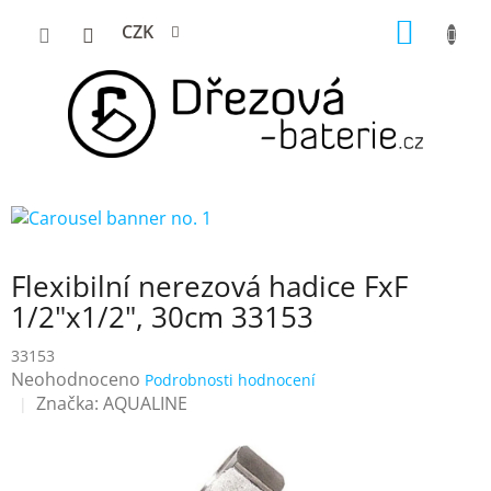
Přejít
NÁKUP
CZK
na
KOŠÍK
obsah
Flexibilní nerezová hadice FxF
1/2"x1/2", 30cm 33153
33153
Průměrné
Neohodnoceno
Podrobnosti hodnocení
hodnocení
Značka:
AQUALINE
produktu
je
0,0