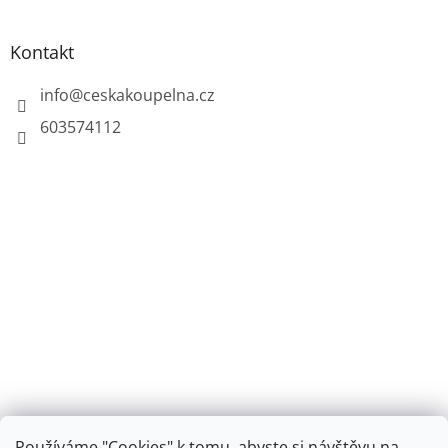
Kontakt
info
@
ceskakoupelna.cz
603574112
Používáme "Cookies" k tomu, abyste si návštěvu na