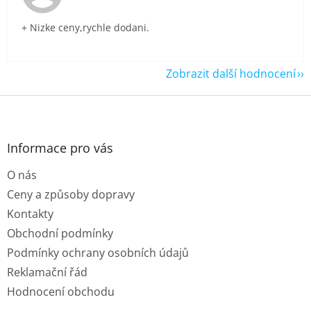
+ Nizke ceny,rychle dodani.
Zobrazit další hodnocení
Z
á
p
a
Informace pro vás
t
O nás
í
Ceny a způsoby dopravy
Kontakty
Obchodní podmínky
Podmínky ochrany osobních údajů
Reklamační řád
Hodnocení obchodu