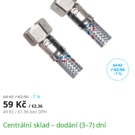
z
5
hvězdiček.
64 Kč
/ €2,56
–7 %
64 Kč
/ €2,56
–7 %
59 Kč
/ €2,36
49 Kč
/ €1,96
bez DPH
Měrná
Centrální sklad – dodání (3–7) dní
cena: