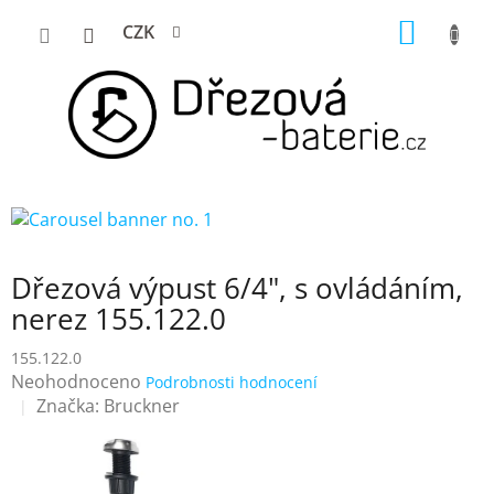
Přejít
NÁKUP
CZK
na
KOŠÍK
obsah
Dřezová výpust 6/4", s ovládáním,
nerez 155.122.0
155.122.0
Průměrné
Neohodnoceno
Podrobnosti hodnocení
hodnocení
Značka:
Bruckner
produktu
je
0,0