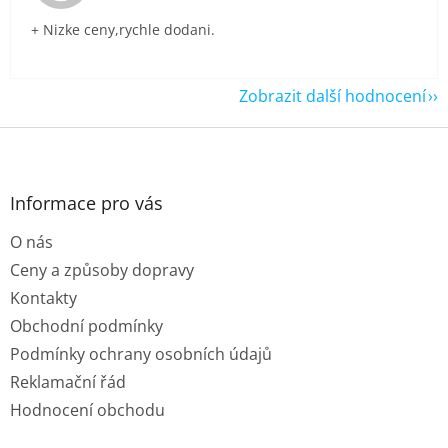
+ Nizke ceny,rychle dodani.
Zobrazit další hodnocení
Z
á
p
a
Informace pro vás
t
O nás
í
Ceny a způsoby dopravy
Kontakty
Obchodní podmínky
Podmínky ochrany osobních údajů
Reklamační řád
Hodnocení obchodu