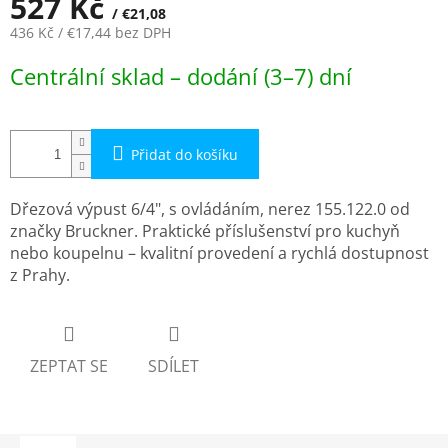
527 Kč
/ €21,08
436 Kč
/ €17,44
bez DPH
Měrná
Centrální sklad – dodání (3–7) dní
cena:
Přidat do košíku
Dřezová výpust 6/4", s ovládáním, nerez 155.122.0 od
značky Bruckner. Praktické příslušenství pro kuchyň
nebo koupelnu – kvalitní provedení a rychlá dostupnost
z Prahy.
ZEPTAT SE
SDÍLET