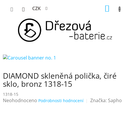
Přejít
NÁKUP
CZK
na
KOŠÍK
obsah
DIAMOND skleněná polička, čiré
sklo, bronz 1318-15
1318-15
Průměrné
Neohodnoceno
Značka:
Sapho
Podrobnosti hodnocení
hodnocení
produktu
je
0,0