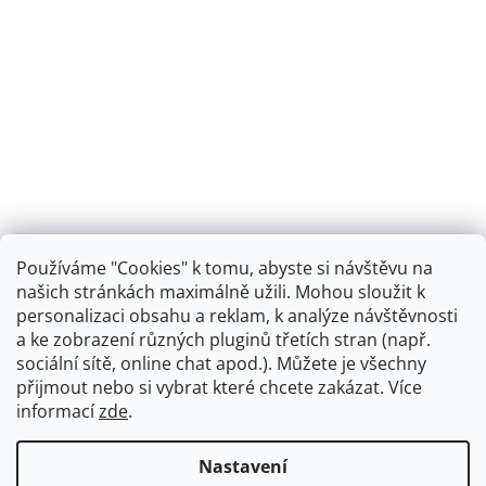
Používáme "Cookies" k tomu, abyste si návštěvu na
našich stránkách maximálně užili. Mohou sloužit k
personalizaci obsahu a reklam, k analýze návštěvnosti
Retro koupelna
a ke zobrazení různých pluginů třetích stran (např.
sociální sítě, online chat apod.). Můžete je všechny
přijmout nebo si vybrat které chcete zakázat. Více
informací
zde
.
Vytvořil Shoptet
+
plnenieshopu.cz
Nastavení