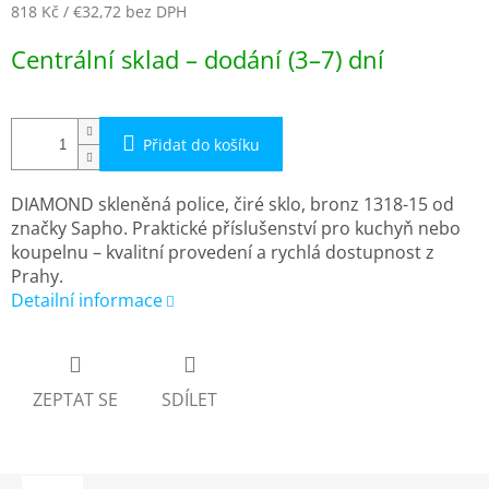
818 Kč
/ €32,72
bez DPH
Měrná
Centrální sklad – dodání (3–7) dní
cena:
Přidat do košíku
DIAMOND skleněná police, čiré sklo, bronz 1318-15 od
značky Sapho. Praktické příslušenství pro kuchyň nebo
koupelnu – kvalitní provedení a rychlá dostupnost z
Prahy.
Detailní informace
ZEPTAT SE
SDÍLET