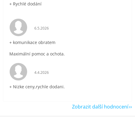
+ Rychlé dodání
Hodnocení obchodu je 5 z 5 hvězdiček.
6.5.2026
+ komunikace obratem
Maximální pomoc a ochota.
Hodnocení obchodu je 5 z 5 hvězdiček.
4.4.2026
+ Nizke ceny,rychle dodani.
Zobrazit další hodnocení
Z
á
p