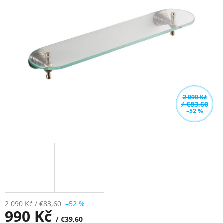
z
5
hvězdiček.
2 090 Kč
/ €83,60
–52 %
2 090 Kč
/ €83,60
–52 %
990 Kč
/ €39,60