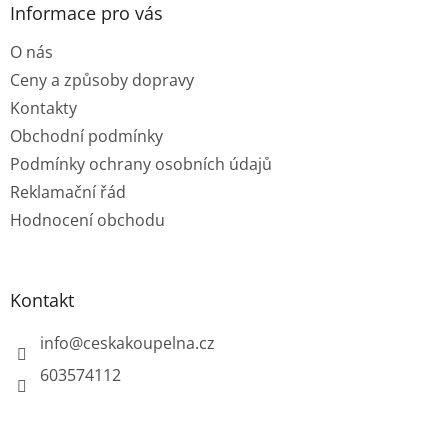
a
Informace pro vás
t
O nás
í
Ceny a způsoby dopravy
Kontakty
Obchodní podmínky
Podmínky ochrany osobních údajů
Reklamační řád
Hodnocení obchodu
Kontakt
info
@
ceskakoupelna.cz
603574112