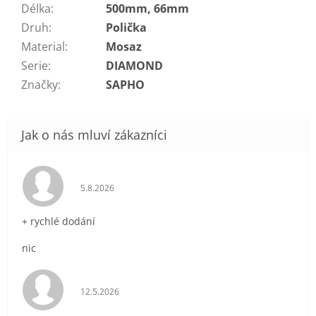
Délka
:
500mm, 66mm
Druh
:
Polička
Material
:
Mosaz
Serie
:
DIAMOND
Značky
:
SAPHO
Hodnocení obchodu je 5 z 5 hvězdiček.
5.8.2026
+ rychlé dodání
nic
Hodnocení obchodu je 5 z 5 hvězdiček.
12.5.2026