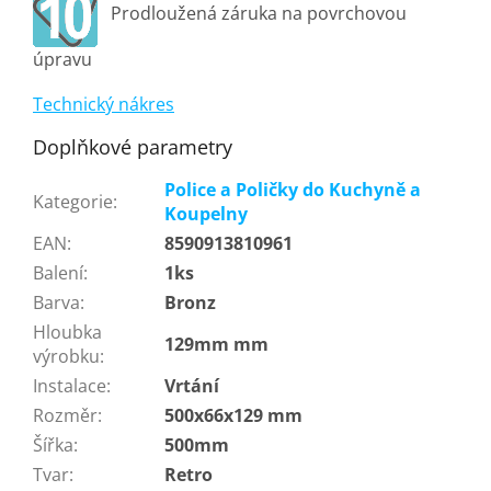
Prodloužená záruka na povrchovou
úpravu
Technický nákres
Doplňkové parametry
Police a Poličky do Kuchyně a
Kategorie
:
Koupelny
EAN
:
8590913810961
Balení
:
1ks
Barva
:
Bronz
Hloubka
129mm mm
výrobku
:
Instalace
:
Vrtání
Rozměr
:
500x66x129 mm
Šířka
:
500mm
Tvar
:
Retro