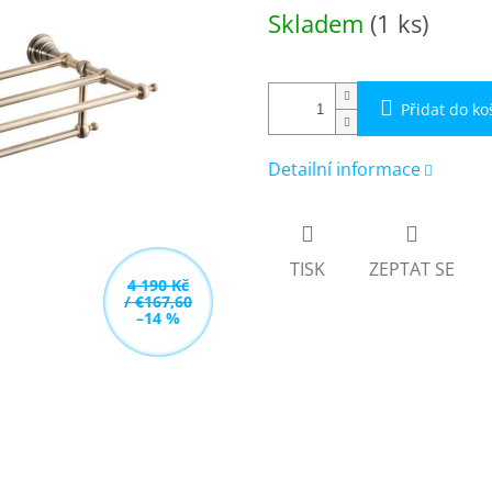
Měrná
Skladem
(1 ks)
cena:
Přidat do ko
Detailní informace
TISK
ZEPTAT SE
4 190 Kč
/ €167,60
–14 %