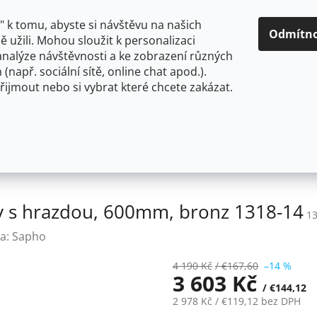
O NÁS
CENY A ZPŮSOBY DOPRAVY
KONTAKTY
OBCH
 k tomu, abyste si návštěvu na našich
Odmítn
 užili. Mohou sloužit k personalizaci
analýze návštěvnosti a ke zobrazení různých
HLEDAT
 (např. sociální sítě, online chat apod.).
řijmout nebo si vybrat které chcete zakázat.
OU
FLEXIBILNÍ
STOJÁNKOVÉ
PRO NÍZKOTLAKÉ OHŘ
DIAMOND polička na ručníky s hrazdou, 600mm, bronz 1
y s hrazdou, 600mm, bronz 1318-14
1
a:
Sapho
4 190 Kč
/ €167,60
–14 %
3 603 Kč
/ €144,12
2 978 Kč
/ €119,12
bez DPH