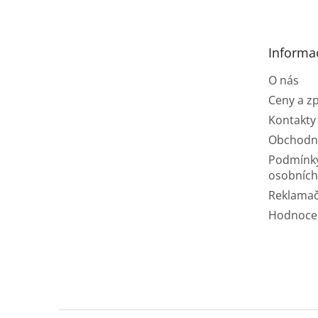
p
a
t
Informa
í
O nás
Ceny a z
Kontakty
Obchodn
Podmínk
osobních
Reklamač
Hodnoce