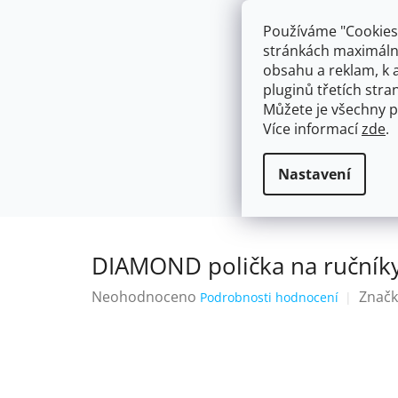
Přejít
603574112
info@ceskakoupelna.cz
na
Používáme "Cookies"
obsah
stránkách maximálně
obsahu a reklam, k 
pluginů třetích stran
Můžete je všechny p
Více informací
zde
.
AKCE
NÁSTĚNNÉ 150/100MM
SE SPRCH
KOUPELNOVÉ DOPLŇKY
Police
Domů
Nastavení
DIAMOND polička na ručník
Průměrné
Neohodnoceno
Značk
Podrobnosti hodnocení
hodnocení
produktu
je
0,0
z