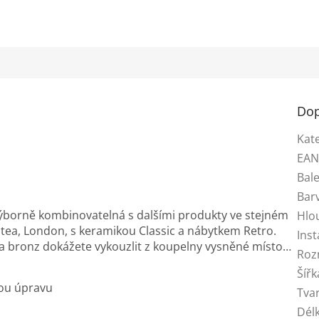
Dop
Kat
EA
Bale
Bar
 Výborně kombinovatelná s dalšími produkty ve stejném
Hlo
Antea, London, s keramikou Classic a nábytkem Retro.
Inst
 bronz dokážete vykouzlit z koupelny vysněné místo…
Roz
Šířk
ou úpravu
Tva
Dél