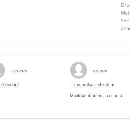
Dru
Mat
Seri
Zna
ek.
Hodnocení obchodu je 5 z 5 hvězdiček.
Hodnocení obchodu 
12.5.2026
6.5.2026
hlé dodání
+ komunikace obratem
Maximální pomoc a ochota.