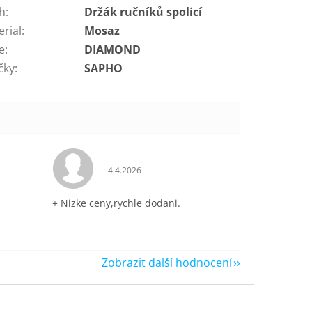
h
:
Držák ručníků spolicí
erial
:
Mosaz
e
:
DIAMOND
čky
:
SAPHO
je 5 z 5 hvězdiček.
Hodnocení obchodu je 5 z 5 hvězdiček.
4.4.2026
+ Nizke ceny,rychle dodani.
Zobrazit další hodnocení