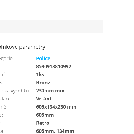
lňkové parametry
egorie
:
Police
N
:
8590913810992
ní
:
1ks
va
:
Bronz
ubka výrobku
:
230mm mm
alace
:
Vrtání
měr
:
605x134x230 mm
a
:
605mm
r
:
Retro
ka
:
605mm, 134mm