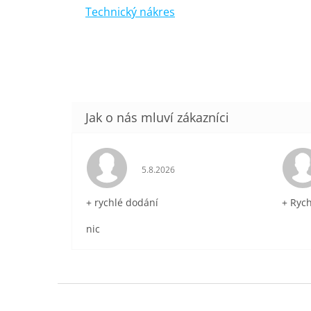
Technický nákres
Hodnocení obchodu je 5 z 5 hvězdič
5.8.2026
+ rychlé dodání
+ Ryc
nic
Z
á