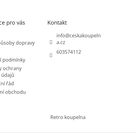
ce pro vás
Kontakt
info
@
ceskakoupeln
a.cz
působy dopravy
603574112
í podmínky
y ochrany
 údajů
ní řád
ní obchodu
Retro koupelna