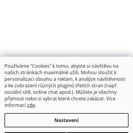
Používáme "Cookies" k tomu, abyste si návštěvu na
našich stránkách maximálně užili. Mohou sloužit k
personalizaci obsahu a reklam, k analýze návštěvnosti
Retro koupelna
a ke zobrazení různých pluginů třetích stran (např.
sociální sítě, online chat apod.). Můžete je všechny
přijmout nebo si vybrat které chcete zakázat. Více
informací
zde
.
Vytvořil Shoptet
+
plnenieshopu.cz
Nastavení
Copyright 2026
Dřezová-baterie.cz
. Všechna práva