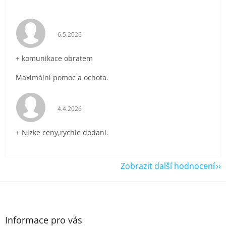
Hodnocení obchodu je 5 z 5 hvězdiček.
6.5.2026
+ komunikace obratem
Maximální pomoc a ochota.
Hodnocení obchodu je 5 z 5 hvězdiček.
4.4.2026
+ Nizke ceny,rychle dodani.
Zobrazit další hodnocení
Z
á
p
a
Informace pro vás