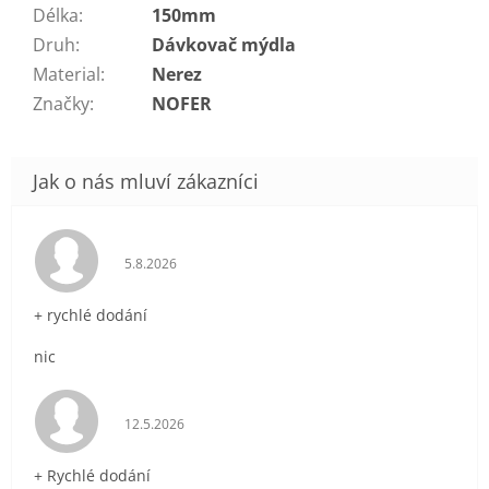
Délka
:
150mm
Druh
:
Dávkovač mýdla
Material
:
Nerez
Značky
:
NOFER
Hodnocení obchodu je 5 z 5 hvězdiček.
5.8.2026
+ rychlé dodání
nic
Hodnocení obchodu je 5 z 5 hvězdiček.
12.5.2026
+ Rychlé dodání