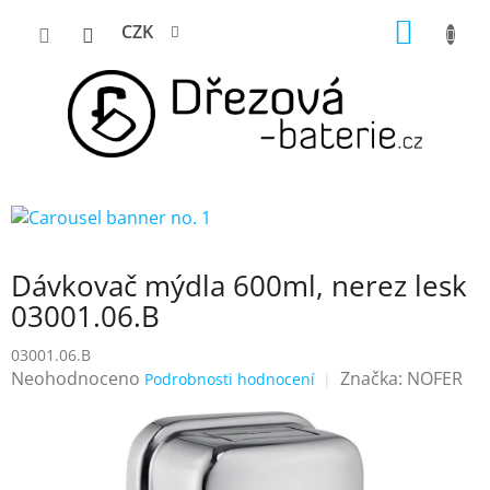
Přejít
NÁKUP
CZK
na
KOŠÍK
obsah
Dávkovač mýdla 600ml, nerez lesk
03001.06.B
03001.06.B
Průměrné
Neohodnoceno
Značka:
NOFER
Podrobnosti hodnocení
hodnocení
produktu
je
0,0