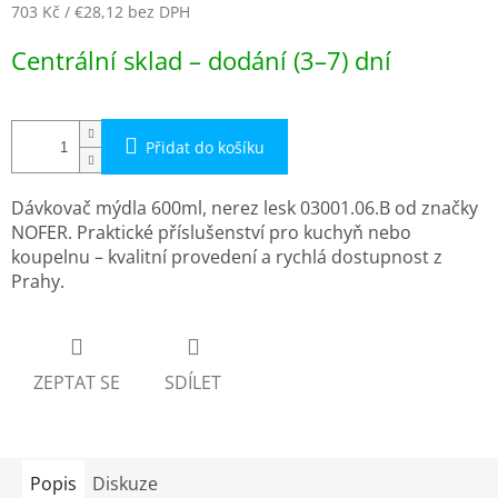
703 Kč
/ €28,12
bez DPH
Měrná
Centrální sklad – dodání (3–7) dní
cena:
Přidat do košíku
Dávkovač mýdla 600ml, nerez lesk 03001.06.B od značky
NOFER. Praktické příslušenství pro kuchyň nebo
koupelnu – kvalitní provedení a rychlá dostupnost z
Prahy.
ZEPTAT SE
SDÍLET
Popis
Diskuze