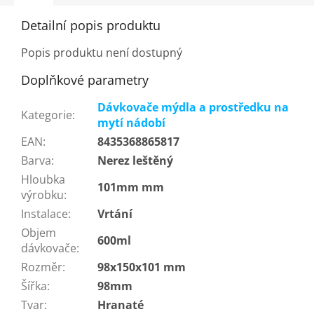
Detailní popis produktu
Popis produktu není dostupný
Doplňkové parametry
Dávkovače mýdla a prostředku na
Kategorie
:
mytí nádobí
EAN
:
8435368865817
Barva
:
Nerez leštěný
Hloubka
101mm mm
výrobku
:
Instalace
:
Vrtání
Objem
600ml
dávkovače
:
Rozměr
:
98x150x101 mm
Šířka
:
98mm
Tvar
:
Hranaté