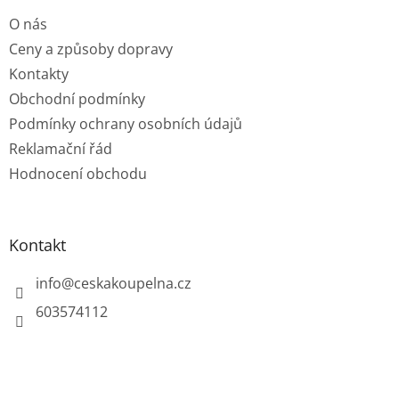
t
O nás
í
Ceny a způsoby dopravy
Kontakty
Obchodní podmínky
Podmínky ochrany osobních údajů
Reklamační řád
Hodnocení obchodu
Kontakt
info
@
ceskakoupelna.cz
603574112