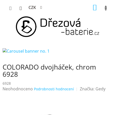
Přejít
NÁKUP
CZK
na
KOŠÍK
obsah
COLORADO dvojháček, chrom
6928
6928
Průměrné
Neohodnoceno
Značka:
Gedy
Podrobnosti hodnocení
hodnocení
produktu
je
0,0