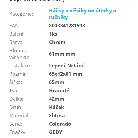
Háčky a věšáky na útěrky a
Kategorie
:
ručníky
EAN
:
8003341281598
Balení
:
1ks
Barva
:
Chrom
Hloubka
61mm mm
výrobku
:
Instalace
:
Lepení, Vrtání
Rozměr
:
65x42x61 mm
Šířka
:
65mm
Tvar
:
Hranaté
Délka
:
42mm
Druh
:
Háček
Material
:
Slitina
Serie
:
Colorado
Značky
:
GEDY