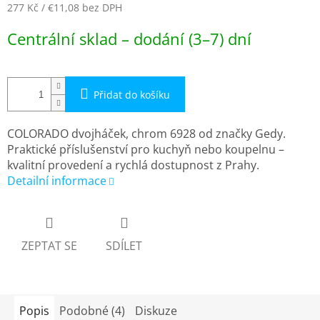
277 Kč
/ €11,08
bez DPH
Měrná
Centrální sklad – dodání (3–7) dní
cena:
Přidat do košíku
COLORADO dvojháček, chrom 6928 od značky Gedy.
Praktické příslušenství pro kuchyň nebo koupelnu –
kvalitní provedení a rychlá dostupnost z Prahy.
Detailní informace
ZEPTAT SE
SDÍLET
Popis
Podobné (4)
Diskuze