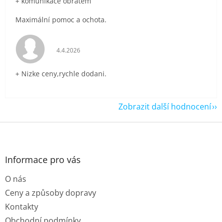
+ komunikace obratem
Maximální pomoc a ochota.
Hodnocení obchodu je 5 z 5 hvězdiček.
4.4.2026
+ Nizke ceny,rychle dodani.
Zobrazit další hodnocení
Z
á
p
a
Informace pro vás
t
O nás
í
Ceny a způsoby dopravy
Kontakty
Obchodní podmínky