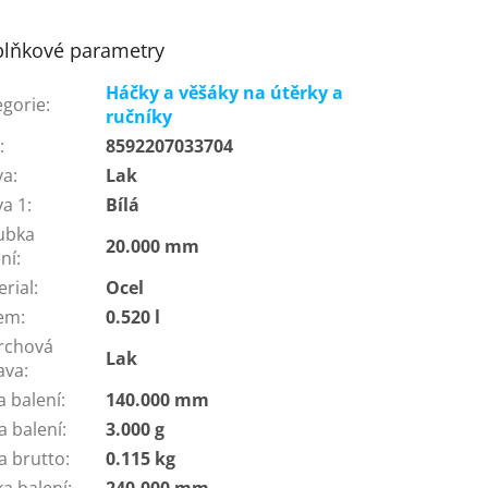
lňkové parametry
Háčky a věšáky na útěrky a
egorie
:
ručníky
N
:
8592207033704
va
:
Lak
va 1
:
Bílá
ubka
20.000 mm
ní
:
erial
:
Ocel
em
:
0.520 l
rchová
Lak
ava
:
a balení
:
140.000 mm
a balení
:
3.000 g
a brutto
:
0.115 kg
ka balení
:
240.000 mm