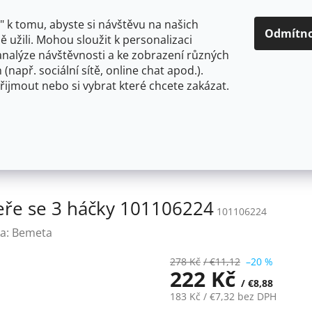
O NÁS
CENY A ZPŮSOBY DOPRAVY
KONTAKTY
OBCH
 k tomu, abyste si návštěvu na našich
Odmítn
 užili. Mohou sloužit k personalizaci
analýze návštěvnosti a ke zobrazení různých
HLEDAT
 (např. sociální sítě, online chat apod.).
řijmout nebo si vybrat které chcete zakázat.
OU
FLEXIBILNÍ
STOJÁNKOVÉ
PRO NÍZKOTLAKÉ OHŘ
Bemeta WHITE: Věšák na dveře se 3 háčky 101106224
eře se 3 háčky 101106224
101106224
a:
Bemeta
278 Kč
/ €11,12
–20 %
222 Kč
/ €8,88
183 Kč
/ €7,32
bez DPH