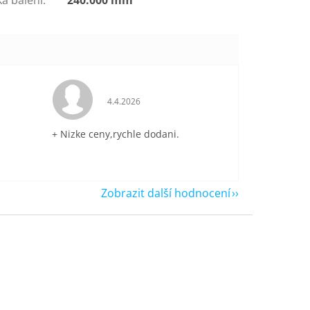
je 5 z 5 hvězdiček.
Hodnocení obchodu je 5 z 5 hvězdiček.
4.4.2026
+ Nizke ceny,rychle dodani.
Zobrazit další hodnocení