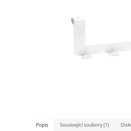
5
hvězdiček.
Popis
Související soubory (1)
Disk