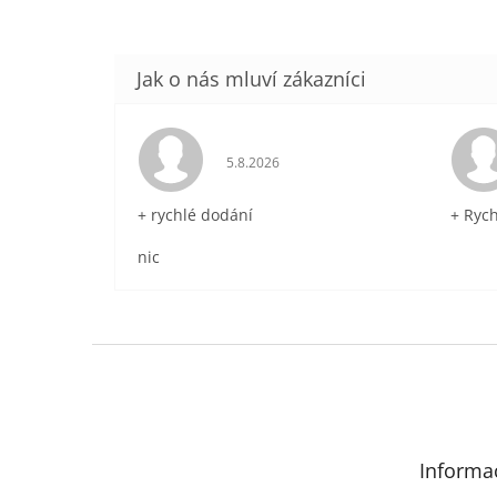
Hodnocení obchodu je 5 z 5 hvězdič
5.8.2026
+ rychlé dodání
+ Ryc
nic
Z
á
p
a
t
Informa
í