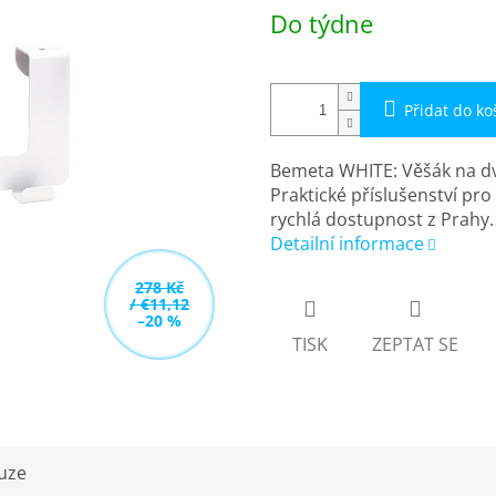
Měrná
Do týdne
cena:
Přidat do ko
Bemeta WHITE: Věšák na dv
Praktické příslušenství pr
rychlá dostupnost z Prahy.
Detailní informace
278 Kč
/ €11,12
–20 %
TISK
ZEPTAT SE
uze