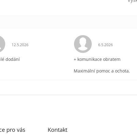
ek.
Hodnocení obchodu je 5 z 5 hvězdiček.
Hodnocení obchodu 
12.5.2026
6.5.2026
hlé dodání
+ komunikace obratem
Maximální pomoc a ochota.
ce pro vás
Kontakt