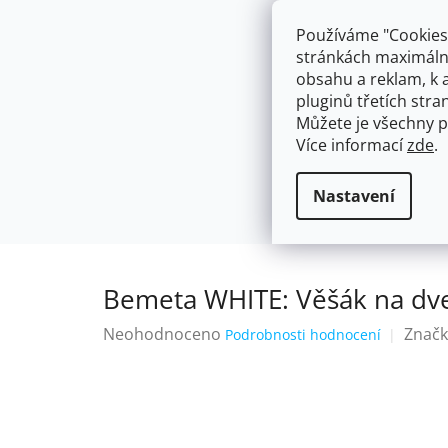
Přejít
603574112
info@ceskakoupelna.cz
na
Používáme "Cookies"
obsah
stránkách maximálně
obsahu a reklam, k 
pluginů třetích stran
Můžete je všechny p
Více informací
zde
.
AKCE
NÁSTĚNNÉ 150/100MM
SE SPRCH
Háčky a věšáky na útěrky a ručníky
Domů
Nastavení
Bemeta WHITE: Věšák na dv
Průměrné
Neohodnoceno
Značk
Podrobnosti hodnocení
hodnocení
produktu
je
0,0
z