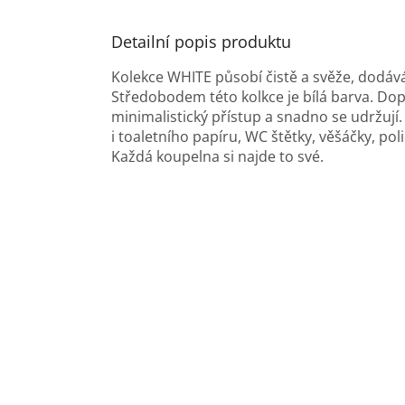
Detailní popis produktu
Kolekce WHITE působí čistě a svěže, dodává 
Středobodem této kolkce je bílá barva. Dop
minimalistický přístup a snadno se udržují
i toaletního papíru, WC štětky, věšáčky, p
Každá koupelna si najde to své.