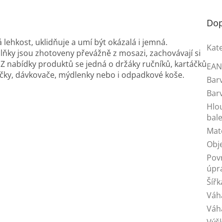
Dop
lehkost, uklidňuje a umí být okázalá i jemná.
Kat
lňky jsou zhotoveny převážně z mosazi, zachovávají si
. Z nabídky produktů se jedná o držáky ručníků, kartáčků
EA
oličky, dávkovače, mýdlenky nebo i odpadkové koše.
Bar
Bar
Hlo
bale
Mat
Obj
Pov
úpr
Šířk
Váh
Váh
Výš