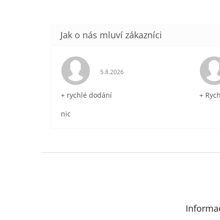
Hodnocení obchodu je 5 z 5 hvězdič
5.8.2026
+ rychlé dodání
+ Ryc
nic
Z
á
p
a
t
Informa
í