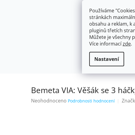
Přejít
603574112
info@ceskakoupelna.cz
na
Používáme "Cookies"
obsah
stránkách maximálně
obsahu a reklam, k 
pluginů třetích stran
Můžete je všechny p
Více informací
zde
.
AKCE
NÁSTĚNNÉ 150/100MM
SE SPRCH
Háčky a věšáky na útěrky a ručníky
Domů
Nastavení
Bemeta VIA: Věšák se 3 háč
Průměrné
Neohodnoceno
Značk
Podrobnosti hodnocení
hodnocení
produktu
je
0,0
z