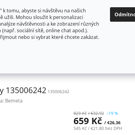
O NÁS
CENY A ZPŮSOBY DOPRAVY
KONTAKTY
OBCH
 k tomu, abyste si návštěvu na našich
Odmítn
 užili. Mohou sloužit k personalizaci
analýze návštěvnosti a ke zobrazení různých
HLEDAT
 (např. sociální sítě, online chat apod.).
řijmout nebo si vybrat které chcete zakázat.
OU
FLEXIBILNÍ
STOJÁNKOVÉ
PRO NÍZKOTLAKÉ OHŘ
Bemeta VIA: Věšák se 3 háčky 135006242
ky 135006242
135006242
a:
Bemeta
823 Kč
/ €32,92
–19 %
659 Kč
/ €26,36
545 Kč
/ €21,80
bez DPH