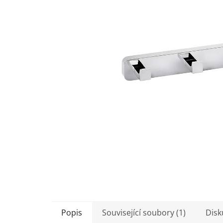
5
hvězdiček.
Popis
Související soubory (1)
Disk