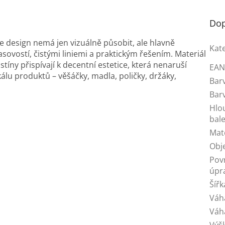
Dop
že design nemá jen vizuálně působit, ale hlavně
Kat
sovostí, čistými liniemi a praktickým řešením. Materiál
tíny přispívají k decentní estetice, která nenaruší
EA
álu produktů – věšáčky, madla, poličky, držáky,
Bar
Bar
Hlo
bale
Mat
Obj
Pov
úpr
Šířk
Váh
Váh
Výš