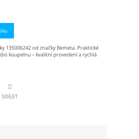
šíku
čky 135006242 od značky Bemeta. Praktické
ebo koupelnu – kvalitní provedení a rychlá
SDÍLET