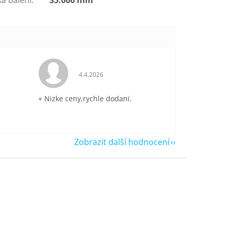
je 5 z 5 hvězdiček.
Hodnocení obchodu je 5 z 5 hvězdiček.
4.4.2026
+ Nizke ceny,rychle dodani.
Zobrazit další hodnocení