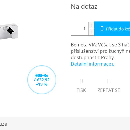
Měrná
Na dotaz
cena:
Přidat do ko
Bemeta VIA: Věšák se 3 há
příslušenství pro kuchyň n
dostupnost z Prahy.
Detailní informace
823 Kč
/ €32,92
–19 %
TISK
ZEPTAT SE
uze