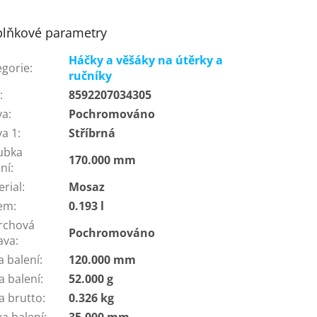
lňkové parametry
Háčky a věšáky na útěrky a
egorie
:
ručníky
N
:
8592207034305
va
:
Pochromováno
va 1
:
Stříbrná
ubka
170.000 mm
ní
:
erial
:
Mosaz
em
:
0.193 l
rchová
Pochromováno
ava
:
a balení
:
120.000 mm
a balení
:
52.000 g
a brutto
:
0.326 kg
ka balení
:
35.000 mm