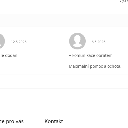
ek.
Hodnocení obchodu je 5 z 5 hvězdiček.
Hodnocení obchodu 
12.5.2026
6.5.2026
hlé dodání
+ komunikace obratem
Maximální pomoc a ochota.
ce pro vás
Kontakt