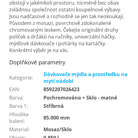
obstojí v jakémkoli prostoru, nicméně bez obav
zvládnou společnost ostatní koupelnové výbavy.
Jsou nadčasové a rozhodně se jen tak neokoukají.
Původem z mosazi, povrchově zdokonalené
chromovaným leskem. Čekejte originální druhy
poliček a držáků na ručníky, univerzální háčky,
mýdlové dávkovače i pohárky na kartáčky.
Konkrétní výběr je na vás.
Doplňkové parametry
Dávkovače mýdla a prostředku na
Kategorie
:
mytí nádobí
EAN
:
8592207026423
Barva
:
Pochromováno + Sklo - matné
Barva 1
:
Stříbrná
Hloubka
85.000 mm
balení
:
Material
:
Mosaz/Sklo
Objem
:
0.850 l