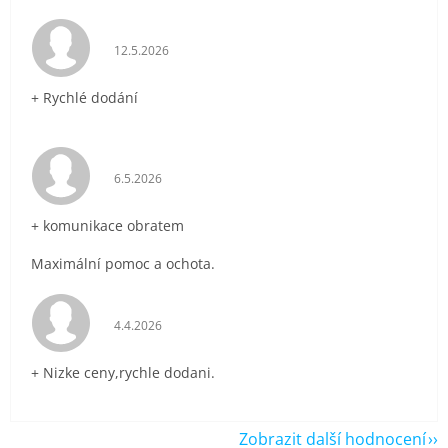
Hodnocení obchodu je 5 z 5 hvězdiček.
12.5.2026
+ Rychlé dodání
Hodnocení obchodu je 5 z 5 hvězdiček.
6.5.2026
+ komunikace obratem
Maximální pomoc a ochota.
Hodnocení obchodu je 5 z 5 hvězdiček.
4.4.2026
+ Nizke ceny,rychle dodani.
Zobrazit další hodnocení