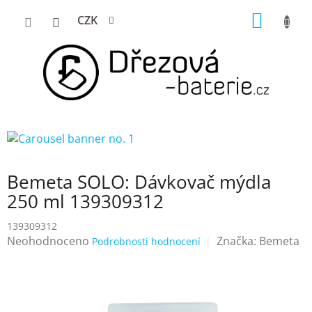
Přejít
NÁKUP
CZK
na
KOŠÍK
obsah
Bemeta SOLO: Dávkovač mýdla
250 ml 139309312
139309312
Průměrné
Neohodnoceno
Značka:
Bemeta
Podrobnosti hodnocení
hodnocení
produktu
je
0,0