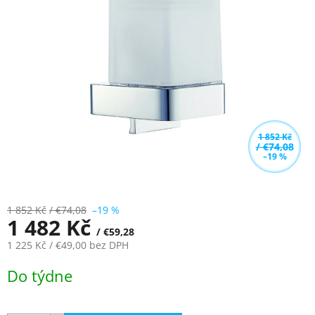
z
5
hvězdiček.
1 852 Kč
/ €74,08
–19 %
1 852 Kč
/ €74,08
–19 %
1 482 Kč
/ €59,28
1 225 Kč
/ €49,00
bez DPH
Měrná
Do týdne
cena: