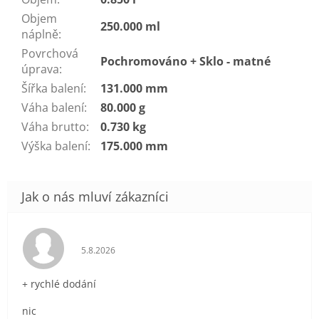
Objem
250.000 ml
náplně
:
Povrchová
Pochromováno + Sklo - matné
úprava
:
Šířka balení
:
131.000 mm
Váha balení
:
80.000 g
Váha brutto
:
0.730 kg
Výška balení
:
175.000 mm
Hodnocení obchodu je 5 z 5 hvězdiček.
5.8.2026
+ rychlé dodání
nic