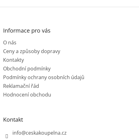
Z
á
p
a
Informace pro vás
t
O nás
í
Ceny a způsoby dopravy
Kontakty
Obchodní podmínky
Podmínky ochrany osobních údajů
Reklamační řád
Hodnocení obchodu
Kontakt
info
@
ceskakoupelna.cz