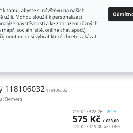
O NÁS
CENY A ZPŮSOBY DOPRAVY
KONTAKTY
OBCH
 k tomu, abyste si návštěvu na našich
Odmítn
 užili. Mohou sloužit k personalizaci
analýze návštěvnosti a ke zobrazení různých
HLEDAT
 (např. sociální sítě, online chat apod.).
řijmout nebo si vybrat které chcete zakázat.
OU
FLEXIBILNÍ
STOJÁNKOVÉ
PRO NÍZKOTLAKÉ OHŘ
Bemeta PLAZA: Háček dvojitý 118106032
tý 118106032
118106032
a:
Bemeta
719 Kč
/ €28,76
–20 %
575 Kč
/ €23,00
475 Kč
/ €19,00
bez DPH