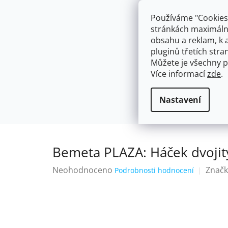
Přejít
603574112
info@ceskakoupelna.cz
na
Používáme "Cookies"
obsah
stránkách maximálně
obsahu a reklam, k 
pluginů třetích stran
Můžete je všechny p
Více informací
zde
.
AKCE
NÁSTĚNNÉ 150/100MM
SE SPRCH
Háčky a věšáky na útěrky a ručníky
Domů
Nastavení
Bemeta PLAZA: Háček dvoji
Průměrné
Neohodnoceno
Značk
Podrobnosti hodnocení
hodnocení
produktu
je
0,0
z