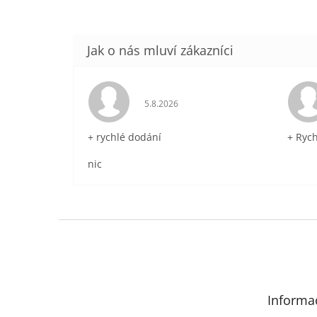
Hodnocení obchodu je 5 z 5 hvězdič
5.8.2026
+ rychlé dodání
+ Ryc
nic
Z
á
p
a
t
Informa
í