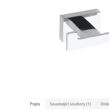
5
hvězdiček.
Popis
Související soubory (1)
Disk