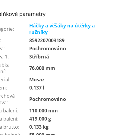
lňkové parametry
Háčky a věšáky na útěrky a
egorie
:
ručníky
N
:
8592207003189
va
:
Pochromováno
va 1
:
Stříbrná
ubka
76.000 mm
ní
:
erial
:
Mosaz
em
:
0.137 l
rchová
Pochromováno
ava
:
a balení
:
110.000 mm
a balení
:
419.000 g
a brutto
:
0.133 kg
ka balení
:
55.000 mm