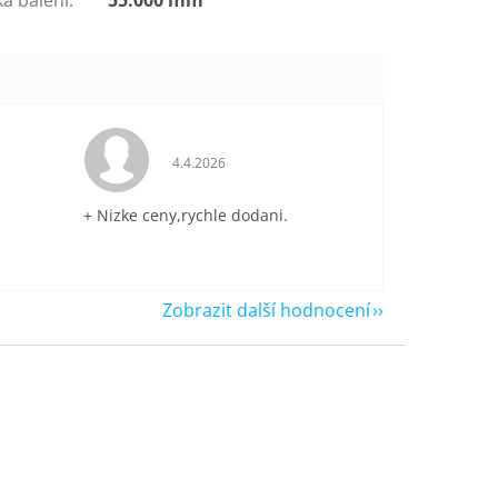
je 5 z 5 hvězdiček.
Hodnocení obchodu je 5 z 5 hvězdiček.
4.4.2026
+ Nizke ceny,rychle dodani.
Zobrazit další hodnocení