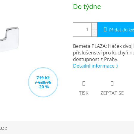
Měrná
Do týdne
cena:
Přidat do ko
Bemeta PLAZA: Háček dvoji
příslušenství pro kuchyň n
dostupnost z Prahy.
Detailní informace
719 Kč
/ €28,76
–20 %
TISK
ZEPTAT SE
uze