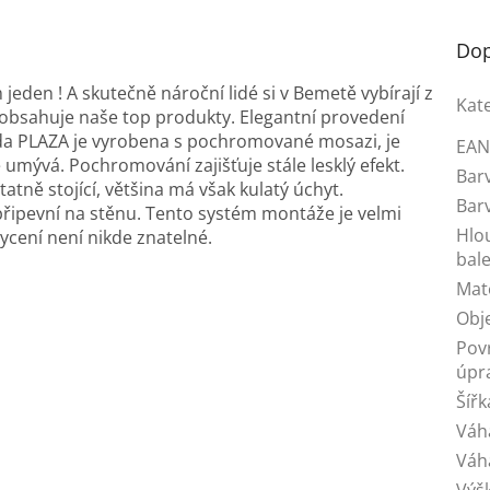
Dop
eden ! A skutečně nároční lidé si v Bemetě vybírají z
Kat
obsahuje naše top produkty. Elegantní provedení
ada PLAZA je vyrobena s pochromované mosazi, je
EA
umývá. Pochromování zajišťuje stále lesklý efekt.
Bar
tně stojící, většina má však kulatý úchyt.
Bar
ipevní na stěnu. Tento systém montáže je velmi
Hlo
ycení není nikde znatelné.
bale
Mat
Obj
Pov
úpr
Šířk
Váh
Váh
Výš