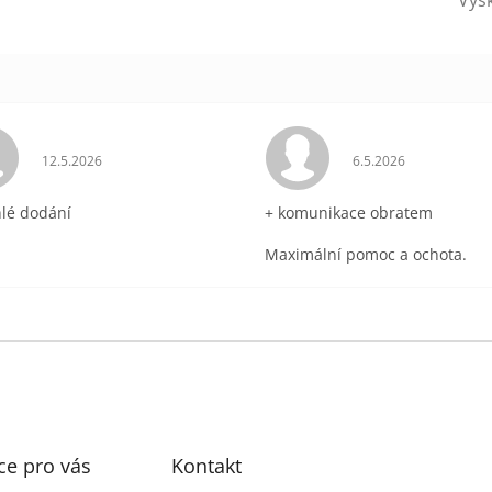
ek.
Hodnocení obchodu je 5 z 5 hvězdiček.
Hodnocení obchodu 
12.5.2026
6.5.2026
hlé dodání
+ komunikace obratem
Maximální pomoc a ochota.
ce pro vás
Kontakt