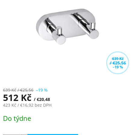
z
5
hvězdiček.
639 Kč
/ €25,56
–19 %
639 Kč
/ €25,56
–19 %
512 Kč
/ €20,48
423 Kč
/ €16,92
bez DPH
Měrná
Do týdne
cena: