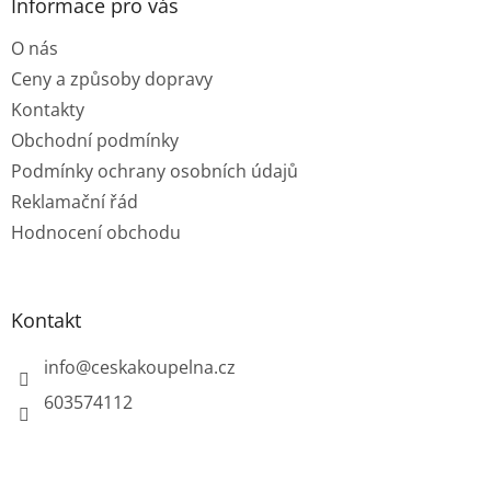
a
Informace pro vás
t
O nás
í
Ceny a způsoby dopravy
Kontakty
Obchodní podmínky
Podmínky ochrany osobních údajů
Reklamační řád
Hodnocení obchodu
Kontakt
info
@
ceskakoupelna.cz
603574112