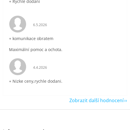
+ Rychlé dodání
Hodnocení obchodu je 5 z 5 hvězdiček.
6.5.2026
+ komunikace obratem
Maximální pomoc a ochota.
Hodnocení obchodu je 5 z 5 hvězdiček.
4.4.2026
+ Nizke ceny,rychle dodani.
Zobrazit další hodnocení
Z
á
p