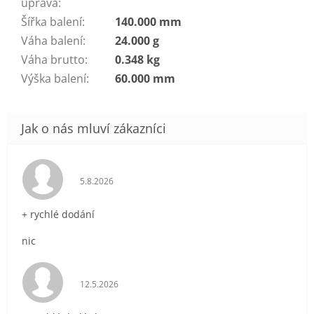
úprava
:
Šířka balení
:
140.000 mm
Váha balení
:
24.000 g
Váha brutto
:
0.348 kg
Výška balení
:
60.000 mm
Hodnocení obchodu je 5 z 5 hvězdiček.
5.8.2026
+ rychlé dodání
nic
Hodnocení obchodu je 5 z 5 hvězdiček.
12.5.2026