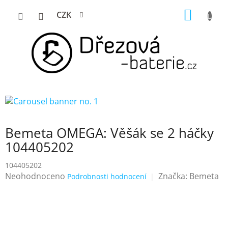
Přejít
NÁKUP
CZK
na
KOŠÍK
obsah
Bemeta OMEGA: Věšák se 2 háčky
104405202
104405202
Průměrné
Neohodnoceno
Značka:
Bemeta
Podrobnosti hodnocení
hodnocení
produktu
je
0,0