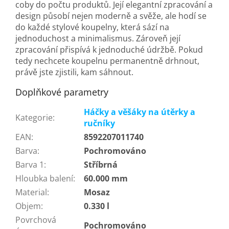
coby do počtu produktů. Její elegantní zpracování a
design působí nejen moderně a svěže, ale hodí se
do každé stylové koupelny, která sází na
jednoduchost a minimalismus. Zároveň její
zpracování přispívá k jednoduché údržbě. Pokud
tedy nechcete koupelnu permanentně drhnout,
právě jste zjistili, kam sáhnout.
Doplňkové parametry
Háčky a věšáky na útěrky a
Kategorie
:
ručníky
EAN
:
8592207011740
Barva
:
Pochromováno
Barva 1
:
Stříbrná
Hloubka balení
:
60.000 mm
Material
:
Mosaz
Objem
:
0.330 l
Povrchová
Pochromováno