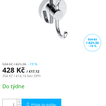
5
hvězdiček.
534 Kč
/ €21,36
–19 %
534 Kč
/ €21,36
–19 %
428 Kč
/ €17,12
354 Kč
/ €14,16
bez DPH
Měrná
Do týdne
cena:
Přidat do košíku