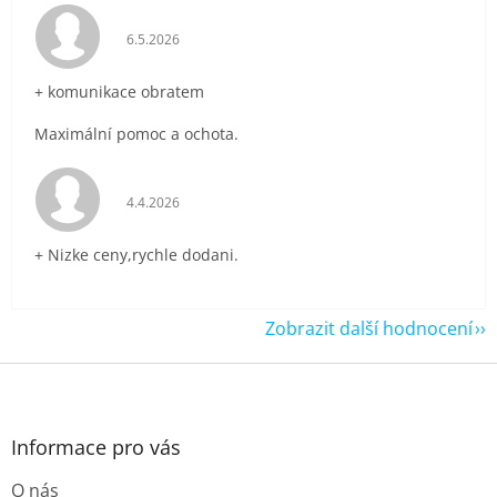
Hodnocení obchodu je 5 z 5 hvězdiček.
6.5.2026
+ komunikace obratem
Maximální pomoc a ochota.
Hodnocení obchodu je 5 z 5 hvězdiček.
4.4.2026
+ Nizke ceny,rychle dodani.
Zobrazit další hodnocení
Z
á
p
a
Informace pro vás
t
O nás
í