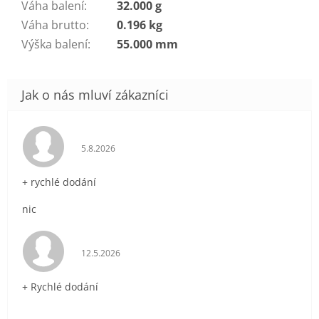
Váha balení
:
32.000 g
Váha brutto
:
0.196 kg
Výška balení
:
55.000 mm
Hodnocení obchodu je 5 z 5 hvězdiček.
5.8.2026
+ rychlé dodání
nic
Hodnocení obchodu je 5 z 5 hvězdiček.
12.5.2026
+ Rychlé dodání