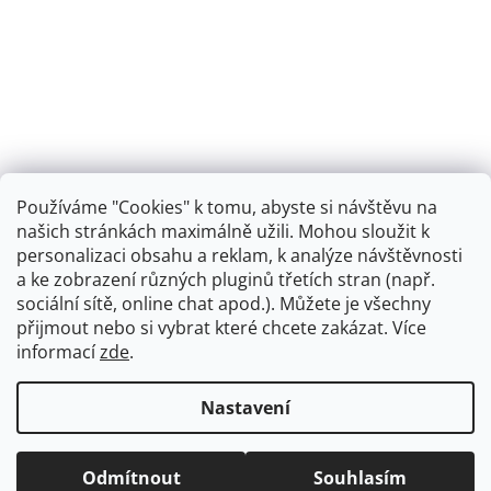
Používáme "Cookies" k tomu, abyste si návštěvu na
našich stránkách maximálně užili. Mohou sloužit k
personalizaci obsahu a reklam, k analýze návštěvnosti
Retro koupelna
a ke zobrazení různých pluginů třetích stran (např.
sociální sítě, online chat apod.). Můžete je všechny
přijmout nebo si vybrat které chcete zakázat. Více
informací
zde
.
Vytvořil Shoptet
+
plnenieshopu.cz
Nastavení
Copyright 2026
Dřezová-baterie.cz
. Všechna práva
Odmítnout
Souhlasím
vyhrazena.