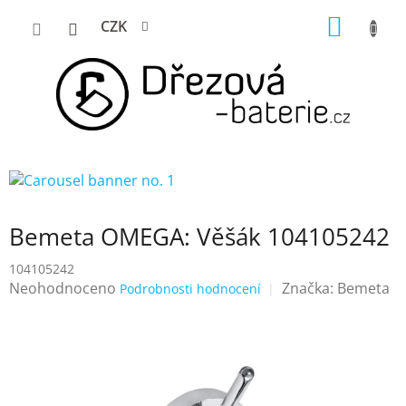
Přejít
NÁKUP
CZK
na
KOŠÍK
obsah
Bemeta OMEGA: Věšák 104105242
104105242
Průměrné
Neohodnoceno
Značka:
Bemeta
Podrobnosti hodnocení
hodnocení
produktu
je
0,0
z