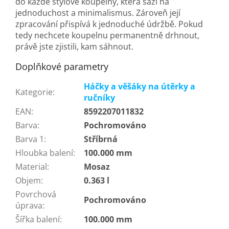
do každé stylové koupelny, která sází na
jednoduchost a minimalismus. Zároveň její
zpracování přispívá k jednoduché údržbě. Pokud
tedy nechcete koupelnu permanentně drhnout,
právě jste zjistili, kam sáhnout.
Doplňkové parametry
Háčky a věšáky na útěrky a
Kategorie
:
ručníky
EAN
:
8592207011832
Barva
:
Pochromováno
Barva 1
:
Stříbrná
Hloubka balení
:
100.000 mm
Material
:
Mosaz
Objem
:
0.363 l
Povrchová
Pochromováno
úprava
:
Šířka balení
:
100.000 mm