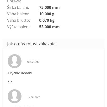
úprava
:
Šířka balení
:
75.000 mm
Váha balení
:
10.000 g
Váha brutto
:
0.070 kg
Výška balení
:
53.000 mm
Hodnocení obchodu je 5 z 5 hvězdiček.
5.8.2026
+ rychlé dodání
nic
Hodnocení obchodu je 5 z 5 hvězdiček.
12.5.2026