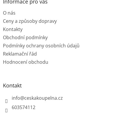
a
Informace pro vás
t
O nás
í
Ceny a způsoby dopravy
Kontakty
Obchodní podmínky
Podmínky ochrany osobních údajů
Reklamační řád
Hodnocení obchodu
Kontakt
info
@
ceskakoupelna.cz
603574112