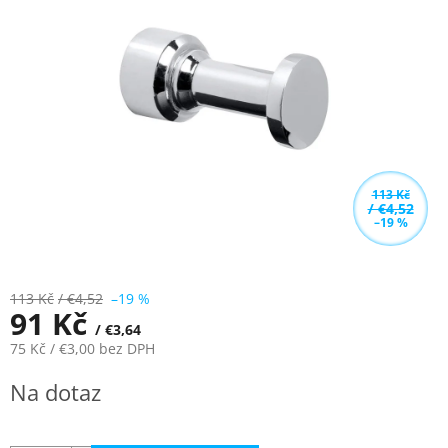
z
5
hvězdiček.
113 Kč
/ €4,52
–19 %
113 Kč
/ €4,52
–19 %
91 Kč
/ €3,64
75 Kč
/ €3,00
bez DPH
Měrná
Na dotaz
cena: