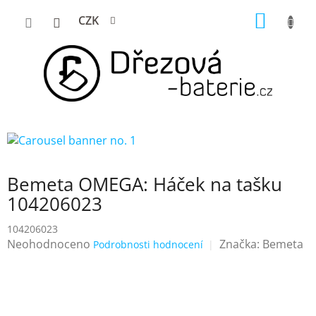
Přejít
NÁKUP
CZK
na
KOŠÍK
obsah
Bemeta OMEGA: Háček na tašku
104206023
104206023
Průměrné
Neohodnoceno
Značka:
Bemeta
Podrobnosti hodnocení
hodnocení
produktu
je
0,0