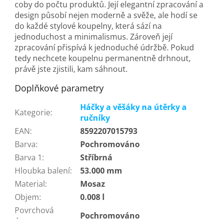
coby do počtu produktů. Její elegantní zpracování a
design působí nejen moderně a svěže, ale hodí se
do každé stylové koupelny, která sází na
jednoduchost a minimalismus. Zároveň její
zpracování přispívá k jednoduché údržbě. Pokud
tedy nechcete koupelnu permanentně drhnout,
právě jste zjistili, kam sáhnout.
Doplňkové parametry
Háčky a věšáky na útěrky a
Kategorie
:
ručníky
EAN
:
8592207015793
Barva
:
Pochromováno
Barva 1
:
Stříbrná
Hloubka balení
:
53.000 mm
Material
:
Mosaz
Objem
:
0.008 l
Povrchová
Pochromováno