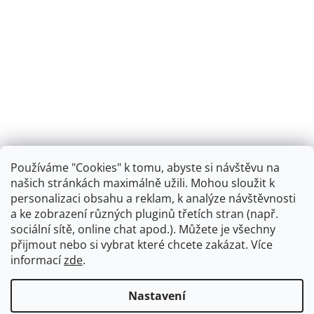
Používáme "Cookies" k tomu, abyste si návštěvu na
našich stránkách maximálně užili. Mohou sloužit k
personalizaci obsahu a reklam, k analýze návštěvnosti
Retro koupelna
a ke zobrazení různých pluginů třetích stran (např.
sociální sítě, online chat apod.). Můžete je všechny
přijmout nebo si vybrat které chcete zakázat. Více
informací
zde
.
Vytvořil Shoptet
+
plnenieshopu.cz
Nastavení