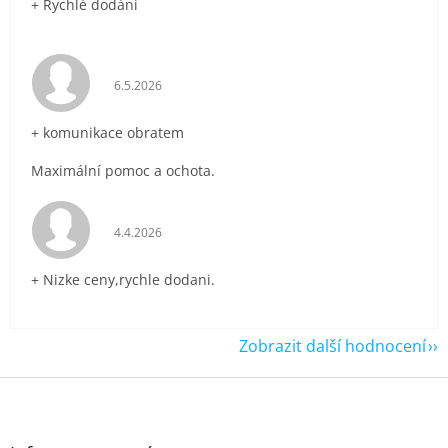
+ Rychlé dodání
Hodnocení obchodu je 5 z 5 hvězdiček.
6.5.2026
+ komunikace obratem
Maximální pomoc a ochota.
Hodnocení obchodu je 5 z 5 hvězdiček.
4.4.2026
+ Nizke ceny,rychle dodani.
Zobrazit další hodnocení
Z
á
p