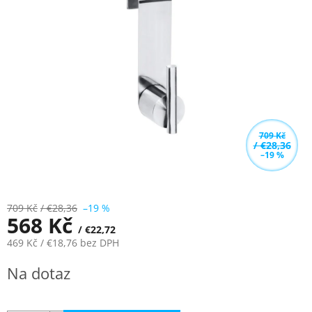
z
5
hvězdiček.
709 Kč
/ €28,36
–19 %
709 Kč
/ €28,36
–19 %
568 Kč
/ €22,72
469 Kč
/ €18,76
bez DPH
Měrná
Na dotaz
cena: