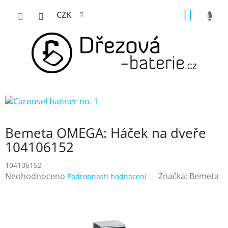
Přejít
NÁKUP
CZK
na
KOŠÍK
obsah
Bemeta OMEGA: Háček na dveře
104106152
104106152
Průměrné
Neohodnoceno
Značka:
Bemeta
Podrobnosti hodnocení
hodnocení
produktu
je
0,0