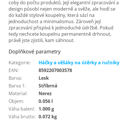
coby do počtu produktů. Její elegantní zpracování a
design působí nejen moderně a svěže, ale hodí se
do každé stylové koupelny, která sází na
jednoduchost a minimalismus. Zároveň její
zpracování přispívá k jednoduché údržbě. Pokud
tedy nechcete koupelnu permanentně drhnout,
právě jste zjistili, kam sáhnout.
Doplňkové parametry
Kategorie
:
Háčky a věšáky na útěrky a ručníky
EAN
:
8592207003578
Barva
:
Lesk
Barva 1
:
Stříbrná
Material
:
Nerez
Objem
:
0.056 l
Váha balení
:
1.000 g
Váha brutto
:
0.072 kg