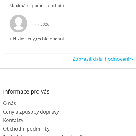
Maximální pomoc a ochota.
Hodnocení obchodu je 5 z 5 hvězdiček.
4.4.2026
+ Nizke ceny,rychle dodani.
Zobrazit další hodnocení
Z
á
p
a
Informace pro vás
t
O nás
í
Ceny a způsoby dopravy
Kontakty
Obchodní podmínky