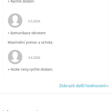
+ Rychlé dodání
Hodnocení obchodu je 5 z 5 hvězdiček.
6.5.2026
+ komunikace obratem
Maximální pomoc a ochota.
Hodnocení obchodu je 5 z 5 hvězdiček.
4.4.2026
+ Nizke ceny,rychle dodani.
Zobrazit další hodnocení
Z
á
p