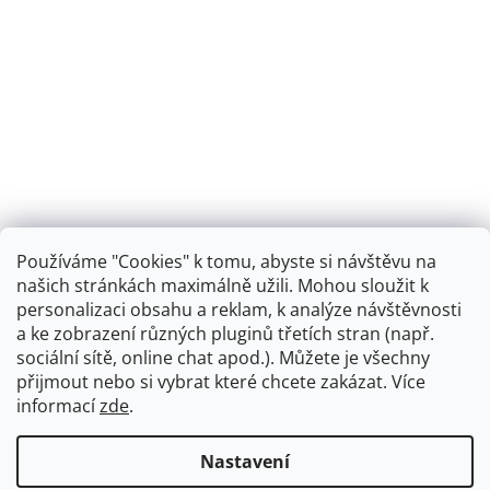
Používáme "Cookies" k tomu, abyste si návštěvu na
našich stránkách maximálně užili. Mohou sloužit k
personalizaci obsahu a reklam, k analýze návštěvnosti
Retro koupelna
a ke zobrazení různých pluginů třetích stran (např.
sociální sítě, online chat apod.). Můžete je všechny
přijmout nebo si vybrat které chcete zakázat. Více
informací
zde
.
Vytvořil Shoptet
+
plnenieshopu.cz
Nastavení