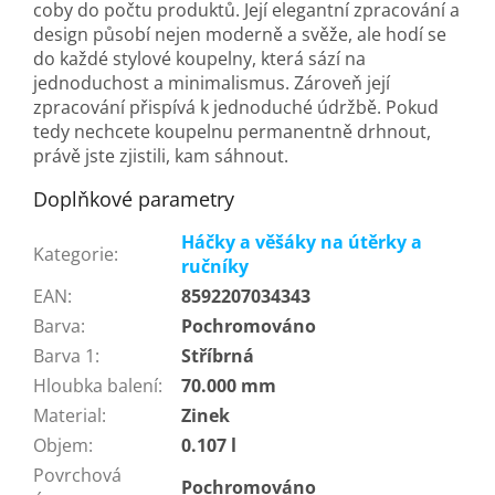
coby do počtu produktů. Její elegantní zpracování a
design působí nejen moderně a svěže, ale hodí se
do každé stylové koupelny, která sází na
jednoduchost a minimalismus. Zároveň její
zpracování přispívá k jednoduché údržbě. Pokud
tedy nechcete koupelnu permanentně drhnout,
právě jste zjistili, kam sáhnout.
Doplňkové parametry
Háčky a věšáky na útěrky a
Kategorie
:
ručníky
EAN
:
8592207034343
Barva
:
Pochromováno
Barva 1
:
Stříbrná
Hloubka balení
:
70.000 mm
Material
:
Zinek
Objem
:
0.107 l
Povrchová
Pochromováno