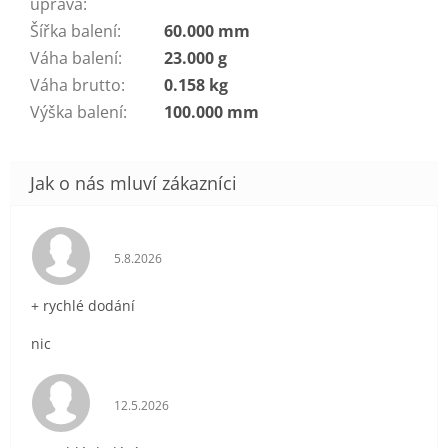
úprava
:
Šířka balení
:
60.000 mm
Váha balení
:
23.000 g
Váha brutto
:
0.158 kg
Výška balení
:
100.000 mm
Hodnocení obchodu je 5 z 5 hvězdiček.
5.8.2026
+ rychlé dodání
nic
Hodnocení obchodu je 5 z 5 hvězdiček.
12.5.2026