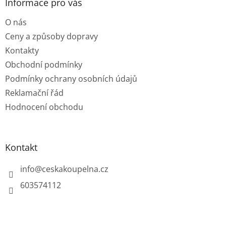
a
Informace pro vás
t
O nás
í
Ceny a způsoby dopravy
Kontakty
Obchodní podmínky
Podmínky ochrany osobních údajů
Reklamační řád
Hodnocení obchodu
Kontakt
info
@
ceskakoupelna.cz
603574112