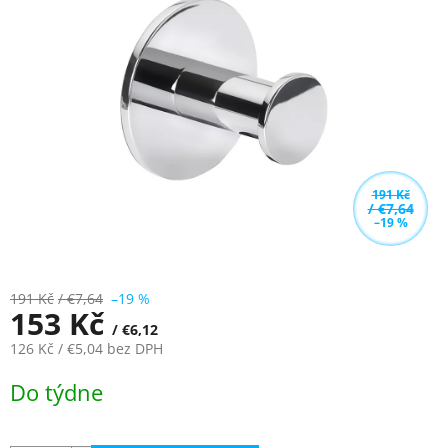
z
5
hvězdiček.
191 Kč
/ €7,64
–19 %
191 Kč
/ €7,64
–19 %
153 Kč
/ €6,12
126 Kč
/ €5,04
bez DPH
Měrná
Do týdne
cena: