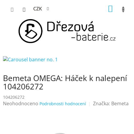
Přejít
NÁKUP
CZK
na
KOŠÍK
obsah
Bemeta OMEGA: Háček k nalepení
104206272
104206272
Průměrné
Neohodnoceno
Značka:
Bemeta
Podrobnosti hodnocení
hodnocení
produktu
je
0,0