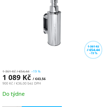
z
5
hvězdiček.
1 361 Kč
/ €54,44
–19 %
1 361 Kč
/ €54,44
–19 %
1 089 Kč
/ €43,56
900 Kč
/ €36,00
bez DPH
Měrná
Do týdne
cena: