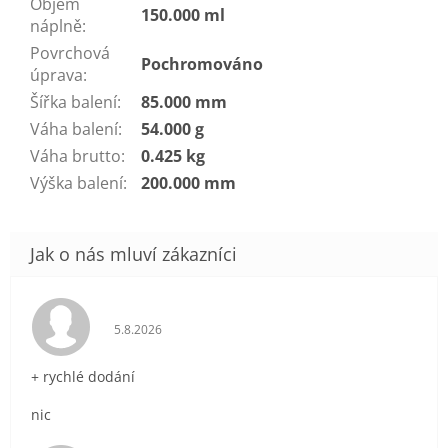
Objem
150.000 ml
náplně
:
Povrchová
Pochromováno
úprava
:
Šířka balení
:
85.000 mm
Váha balení
:
54.000 g
Váha brutto
:
0.425 kg
Výška balení
:
200.000 mm
Hodnocení obchodu je 5 z 5 hvězdiček.
5.8.2026
+ rychlé dodání
nic