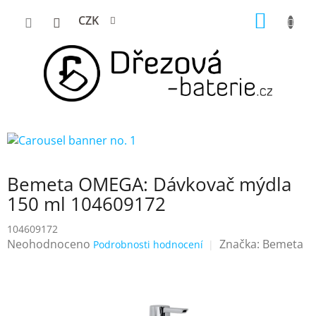
Přejít
NÁKUP
CZK
na
KOŠÍK
obsah
Bemeta OMEGA: Dávkovač mýdla
150 ml 104609172
104609172
Průměrné
Neohodnoceno
Značka:
Bemeta
Podrobnosti hodnocení
hodnocení
produktu
je
0,0