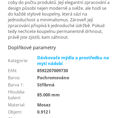
coby do počtu produktů. Její elegantní zpracování a
design působí nejen moderně a svěže, ale hodí se
do každé stylové koupelny, která sází na
jednoduchost a minimalismus. Zároveň její
zpracování přispívá k jednoduché údržbě. Pokud
tedy nechcete koupelnu permanentně drhnout,
právě jste zjistili, kam sáhnout.
Doplňkové parametry
Dávkovače mýdla a prostředku na
Kategorie
:
mytí nádobí
EAN
:
8592207009730
Barva
:
Pochromováno
Barva 1
:
Stříbrná
Hloubka
85.000 mm
balení
:
Material
:
Mosaz
Objem
:
0.912 l