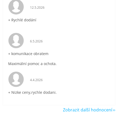
Hodnocení obchodu je 5 z 5 hvězdiček.
12.5.2026
+ Rychlé dodání
Hodnocení obchodu je 5 z 5 hvězdiček.
6.5.2026
+ komunikace obratem
Maximální pomoc a ochota.
Hodnocení obchodu je 5 z 5 hvězdiček.
4.4.2026
+ Nizke ceny,rychle dodani.
Zobrazit další hodnocení