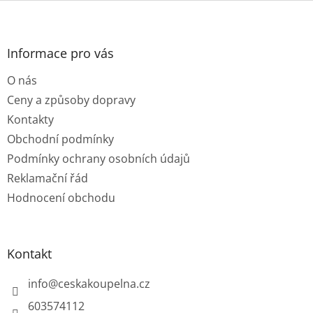
Z
á
p
a
Informace pro vás
t
O nás
í
Ceny a způsoby dopravy
Kontakty
Obchodní podmínky
Podmínky ochrany osobních údajů
Reklamační řád
Hodnocení obchodu
Kontakt
info
@
ceskakoupelna.cz
603574112