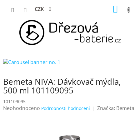
Přejít
NÁKUP
CZK
na
KOŠÍK
obsah
Bemeta NIVA: Dávkovač mýdla,
500 ml 101109095
101109095
Průměrné
Neohodnoceno
Značka:
Bemeta
Podrobnosti hodnocení
hodnocení
produktu
je
0,0