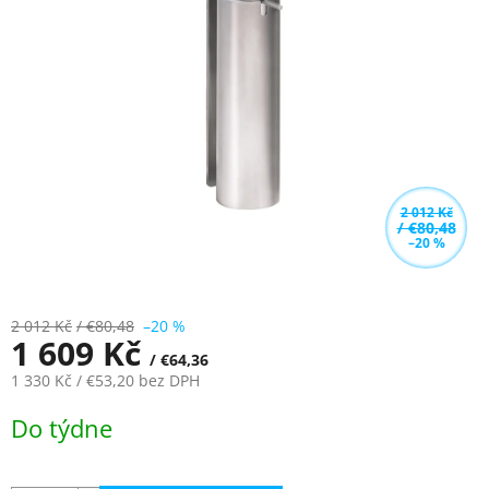
z
5
hvězdiček.
2 012 Kč
/ €80,48
–20 %
2 012 Kč
/ €80,48
–20 %
1 609 Kč
/ €64,36
1 330 Kč
/ €53,20
bez DPH
Měrná
Do týdne
cena: