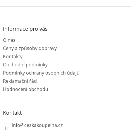
Z
á
p
a
Informace pro vás
t
O nás
í
Ceny a způsoby dopravy
Kontakty
Obchodní podmínky
Podmínky ochrany osobních údajů
Reklamační řád
Hodnocení obchodu
Kontakt
info
@
ceskakoupelna.cz