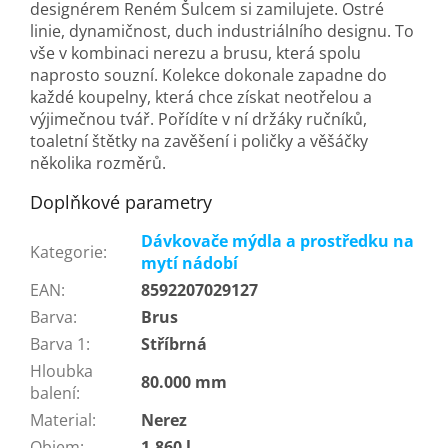
designérem Reném Šulcem si zamilujete. Ostré
linie, dynamičnost, duch industriálního designu. To
vše v kombinaci nerezu a brusu, která spolu
naprosto souzní. Kolekce dokonale zapadne do
každé koupelny, která chce získat neotřelou a
výjimečnou tvář. Pořídíte v ní držáky ručníků,
toaletní štětky na zavěšení i poličky a věšáčky
několika rozměrů.
Doplňkové parametry
Dávkovače mýdla a prostředku na
Kategorie
:
mytí nádobí
EAN
:
8592207029127
Barva
:
Brus
Barva 1
:
Stříbrná
Hloubka
80.000 mm
balení
:
Material
:
Nerez
Objem
:
1.860 l