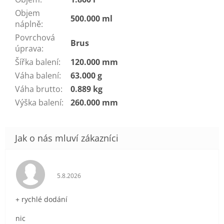
Objem
500.000 ml
náplně
:
Povrchová
Brus
úprava
:
Šířka balení
:
120.000 mm
Váha balení
:
63.000 g
Váha brutto
:
0.889 kg
Výška balení
:
260.000 mm
Hodnocení obchodu je 5 z 5 hvězdiček.
5.8.2026
+ rychlé dodání
nic