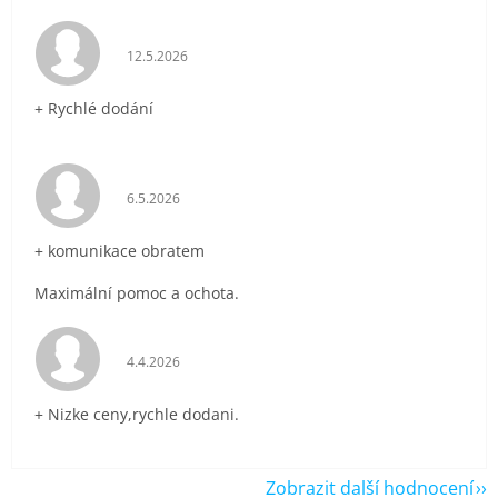
Hodnocení obchodu je 5 z 5 hvězdiček.
12.5.2026
+ Rychlé dodání
Hodnocení obchodu je 5 z 5 hvězdiček.
6.5.2026
+ komunikace obratem
Maximální pomoc a ochota.
Hodnocení obchodu je 5 z 5 hvězdiček.
4.4.2026
+ Nizke ceny,rychle dodani.
Zobrazit další hodnocení