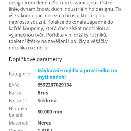
designérem Reném Šulcem si zamilujete. Ostré
linie, dynamičnost, duch industriálního designu. To
vše v kombinaci nerezu a brusu, která spolu
naprosto souzní. Kolekce dokonale zapadne do
každé koupelny, která chce získat neotřelou a
výjimečnou tvář. Pořídíte v ní držáky ručníků,
toaletní štětky na zavěšení i poličky a věšáčky
několika rozměrů.
Doplňkové parametry
Dávkovače mýdla a prostředku na
Kategorie
:
mytí nádobí
EAN
:
8592207029134
Barva
:
Brus
Barva 1
:
Stříbrná
Hloubka
80.000 mm
balení
:
Material
:
Nerez
Objem
:
1.310 l