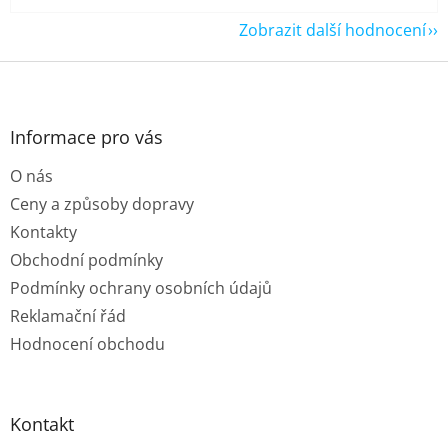
Zobrazit další hodnocení
Z
á
p
a
Informace pro vás
t
O nás
í
Ceny a způsoby dopravy
Kontakty
Obchodní podmínky
Podmínky ochrany osobních údajů
Reklamační řád
Hodnocení obchodu
Kontakt