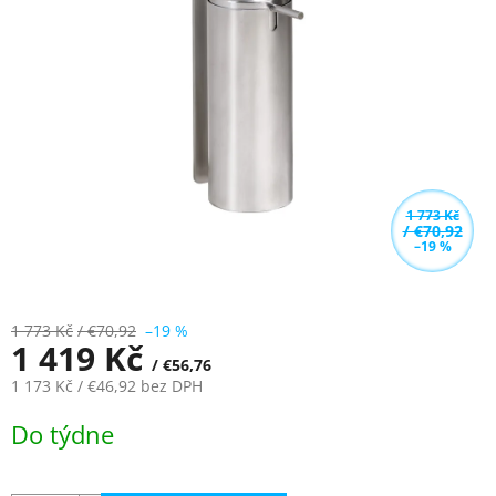
z
5
hvězdiček.
1 773 Kč
/ €70,92
–19 %
1 773 Kč
/ €70,92
–19 %
1 419 Kč
/ €56,76
1 173 Kč
/ €46,92
bez DPH
Měrná
Do týdne
cena: