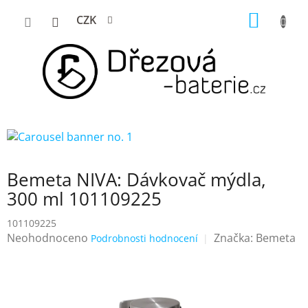
Přejít
NÁKUP
CZK
na
KOŠÍK
obsah
Bemeta NIVA: Dávkovač mýdla,
300 ml 101109225
101109225
Průměrné
Neohodnoceno
Značka:
Bemeta
Podrobnosti hodnocení
hodnocení
produktu
je
0,0