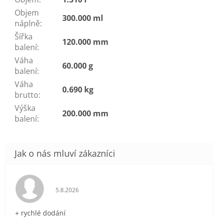
Objem
300.000 ml
náplně
:
Šířka
120.000 mm
balení
:
Váha
60.000 g
balení
:
Váha
0.690 kg
brutto
:
Výška
200.000 mm
balení
:
Hodnocení obchodu je 5 z 5 hvězdiček.
5.8.2026
+ rychlé dodání