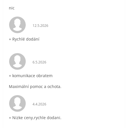
nic
Hodnocení obchodu je 5 z 5 hvězdiček.
12.5.2026
+ Rychlé dodání
Hodnocení obchodu je 5 z 5 hvězdiček.
6.5.2026
+ komunikace obratem
Maximální pomoc a ochota.
Hodnocení obchodu je 5 z 5 hvězdiček.
4.4.2026
+ Nizke ceny,rychle dodani.