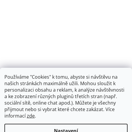
Používáme "Cookies" k tomu, abyste si návštěvu na
našich stránkách maximálně užili. Mohou sloužit k
personalizaci obsahu a reklam, k analýze návštěvnosti
Retro koupelna
a ke zobrazení různých pluginů třetích stran (např.
sociální sítě, online chat apod.). Můžete je všechny
přijmout nebo si vybrat které chcete zakázat. Více
informací
zde
.
Vytvořil Shoptet
+
plnenieshopu.cz
Nastavení