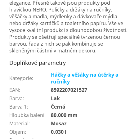
elegance. Přesně takové jsou produkty pod
hlavičkou NERO. Poličky a držáky na ručníky,
věšáčky a madla, mýdlenky a dávkovače mýdla
nebo držáky kartáčků a toaletního papíru. Vše ve
vysoce kvalitní produkci s dlouhodobou životností.
Produkty se ošetřují speciálně tvrzenou černou
barvou, řada z nich se pak kombinuje se
skleněnými částmi v matném dekoru.
Doplňkové parametry
Háčky a věšáky na útěrky a
Kategorie
:
ručníky
EAN
:
8592207021527
Barva
:
Lak
Barva 1
:
Černá
Hloubka balení
:
80.000 mm
Material
:
Mosaz
Objem
:
0.030 l