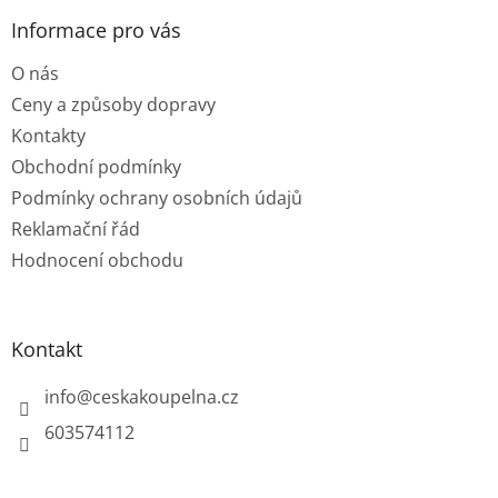
p
a
Informace pro vás
t
O nás
í
Ceny a způsoby dopravy
Kontakty
Obchodní podmínky
Podmínky ochrany osobních údajů
Reklamační řád
Hodnocení obchodu
Kontakt
info
@
ceskakoupelna.cz
603574112