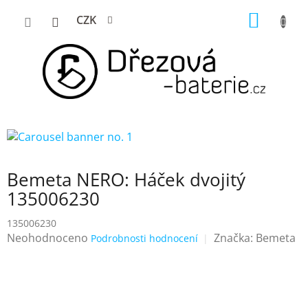
Přejít
NÁKUP
CZK
na
KOŠÍK
obsah
Bemeta NERO: Háček dvojitý
135006230
135006230
Průměrné
Neohodnoceno
Značka:
Bemeta
Podrobnosti hodnocení
hodnocení
produktu
je
0,0