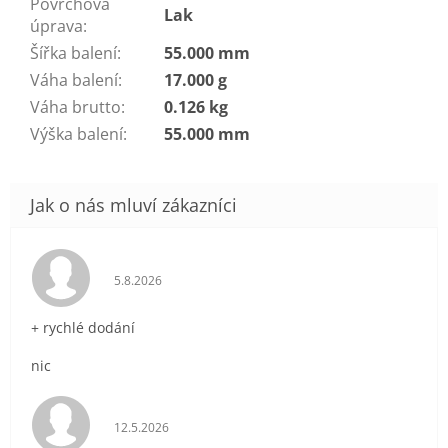
Povrchová
Lak
úprava
:
Šířka balení
:
55.000 mm
Váha balení
:
17.000 g
Váha brutto
:
0.126 kg
Výška balení
:
55.000 mm
Hodnocení obchodu je 5 z 5 hvězdiček.
5.8.2026
+ rychlé dodání
nic
Hodnocení obchodu je 5 z 5 hvězdiček.
12.5.2026