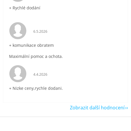
+ Rychlé dodání
Hodnocení obchodu je 5 z 5 hvězdiček.
6.5.2026
+ komunikace obratem
Maximální pomoc a ochota.
Hodnocení obchodu je 5 z 5 hvězdiček.
4.4.2026
+ Nizke ceny,rychle dodani.
Zobrazit další hodnocení
Z
á