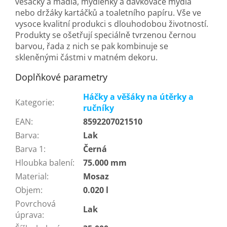
věšáčky a madla, mýdlenky a dávkovače mýdla
nebo držáky kartáčků a toaletního papíru. Vše ve
vysoce kvalitní produkci s dlouhodobou životností.
Produkty se ošetřují speciálně tvrzenou černou
barvou, řada z nich se pak kombinuje se
skleněnými částmi v matném dekoru.
Doplňkové parametry
Háčky a věšáky na útěrky a
Kategorie
:
ručníky
EAN
:
8592207021510
Barva
:
Lak
Barva 1
:
Černá
Hloubka balení
:
75.000 mm
Material
:
Mosaz
Objem
:
0.020 l
Povrchová
Lak
úprava
: