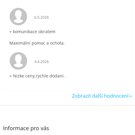
Hodnocení obchodu je 5 z 5 hvězdiček.
6.5.2026
+ komunikace obratem
Maximální pomoc a ochota.
Hodnocení obchodu je 5 z 5 hvězdiček.
4.4.2026
+ Nizke ceny,rychle dodani.
Zobrazit další hodnocení
Z
á
p
a
Informace pro vás
t