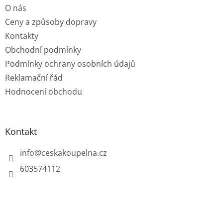
O nás
í
Ceny a způsoby dopravy
Kontakty
Obchodní podmínky
Podmínky ochrany osobních údajů
Reklamační řád
Hodnocení obchodu
Kontakt
info
@
ceskakoupelna.cz
603574112