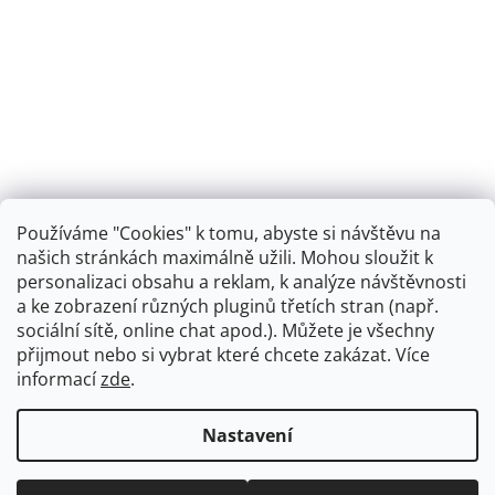
Používáme "Cookies" k tomu, abyste si návštěvu na
našich stránkách maximálně užili. Mohou sloužit k
personalizaci obsahu a reklam, k analýze návštěvnosti
Retro koupelna
a ke zobrazení různých pluginů třetích stran (např.
sociální sítě, online chat apod.). Můžete je všechny
přijmout nebo si vybrat které chcete zakázat. Více
informací
zde
.
Vytvořil Shoptet
+
plnenieshopu.cz
Nastavení
Copyright 2026
Dřezová-baterie.cz
. Všechna práva