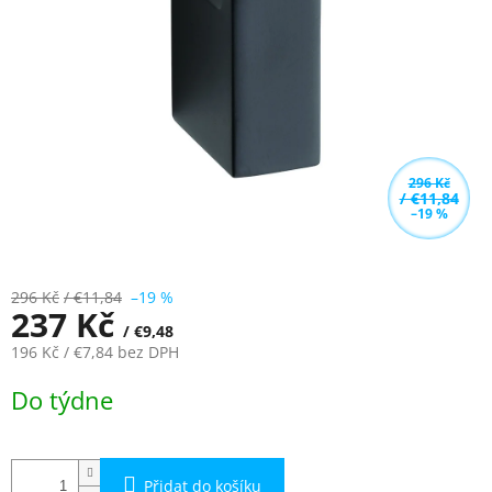
5
hvězdiček.
296 Kč
/ €11,84
–19 %
296 Kč
/ €11,84
–19 %
237 Kč
/ €9,48
196 Kč
/ €7,84
bez DPH
Měrná
Do týdne
cena:
Přidat do košíku