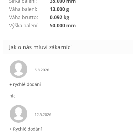
Šířka balení
:
35.000 mm
Váha balení
:
13.000 g
Váha brutto
:
0.092 kg
Výška balení
:
50.000 mm
Hodnocení obchodu je 5 z 5 hvězdiček.
5.8.2026
+ rychlé dodání
nic
Hodnocení obchodu je 5 z 5 hvězdiček.
12.5.2026
+ Rychlé dodání