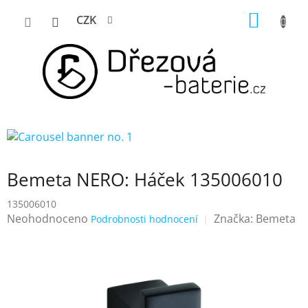
Přejít
NÁKUP
CZK
na
KOŠÍK
obsah
Bemeta NERO: Háček 135006010
135006010
Průměrné
Neohodnoceno
Značka:
Bemeta
Podrobnosti hodnocení
hodnocení
produktu
je
0,0
z