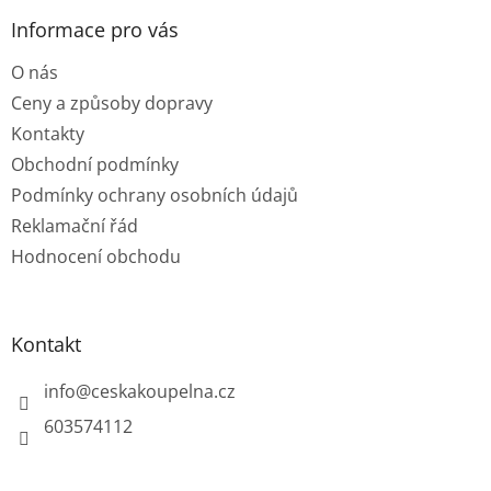
p
a
Informace pro vás
t
O nás
í
Ceny a způsoby dopravy
Kontakty
Obchodní podmínky
Podmínky ochrany osobních údajů
Reklamační řád
Hodnocení obchodu
Kontakt
info
@
ceskakoupelna.cz
603574112