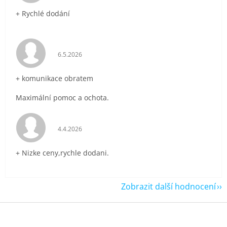
+ Rychlé dodání
Hodnocení obchodu je 5 z 5 hvězdiček.
6.5.2026
+ komunikace obratem
Maximální pomoc a ochota.
Hodnocení obchodu je 5 z 5 hvězdiček.
4.4.2026
+ Nizke ceny,rychle dodani.
Zobrazit další hodnocení
Z
á