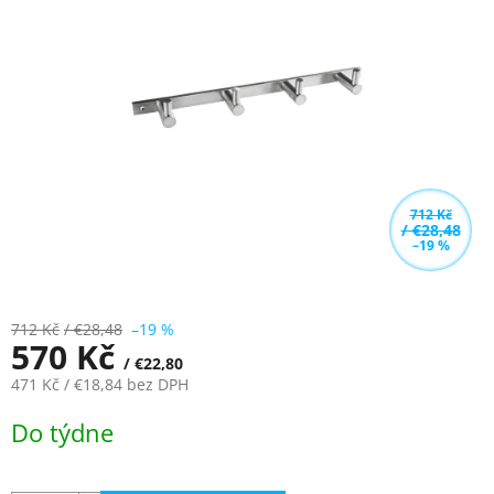
z
5
hvězdiček.
712 Kč
/ €28,48
–19 %
712 Kč
/ €28,48
–19 %
570 Kč
/ €22,80
471 Kč
/ €18,84
bez DPH
Měrná
Do týdne
cena: