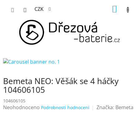
Přejít
NÁKUP
CZK
na
KOŠÍK
obsah
Bemeta NEO: Věšák se 4 háčky
104606105
104606105
Průměrné
Neohodnoceno
Značka:
Bemeta
Podrobnosti hodnocení
hodnocení
produktu
je
0,0