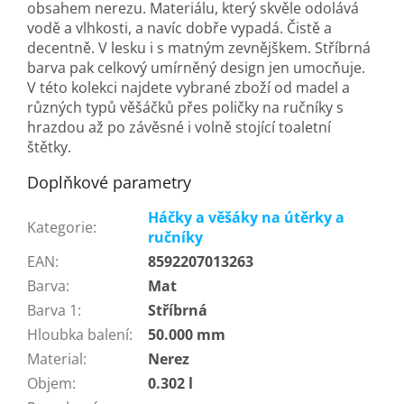
obsahem nerezu. Materiálu, který skvěle odolává
vodě a vlhkosti, a navíc dobře vypadá. Čistě a
decentně. V lesku i s matným zevnějškem. Stříbrná
barva pak celkový umírněný design jen umocňuje.
V této kolekci najdete vybrané zboží od madel a
různých typů věšáčků přes poličky na ručníky s
hrazdou až po závěsné i volně stojící toaletní
štětky.
Doplňkové parametry
Háčky a věšáky na útěrky a
Kategorie
:
ručníky
EAN
:
8592207013263
Barva
:
Mat
Barva 1
:
Stříbrná
Hloubka balení
:
50.000 mm
Material
:
Nerez
Objem
:
0.302 l