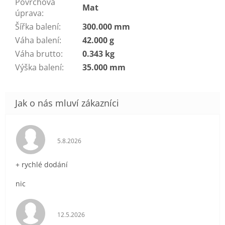
Povrchová
Mat
úprava
:
Šířka balení
:
300.000 mm
Váha balení
:
42.000 g
Váha brutto
:
0.343 kg
Výška balení
:
35.000 mm
Hodnocení obchodu je 5 z 5 hvězdiček.
5.8.2026
+ rychlé dodání
nic
Hodnocení obchodu je 5 z 5 hvězdiček.
12.5.2026