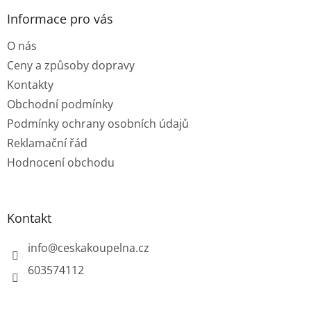
p
a
Informace pro vás
t
O nás
í
Ceny a způsoby dopravy
Kontakty
Obchodní podmínky
Podmínky ochrany osobních údajů
Reklamační řád
Hodnocení obchodu
Kontakt
info
@
ceskakoupelna.cz
603574112