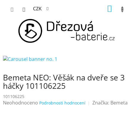
Přejít
NÁKUP
CZK
na
KOŠÍK
obsah
Bemeta NEO: Věšák na dveře se 3
háčky 101106225
101106225
Průměrné
Neohodnoceno
Značka:
Bemeta
Podrobnosti hodnocení
hodnocení
produktu
je
0,0