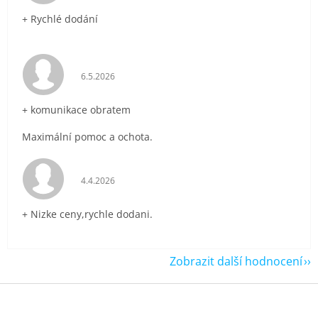
+ Rychlé dodání
Hodnocení obchodu je 5 z 5 hvězdiček.
6.5.2026
+ komunikace obratem
Maximální pomoc a ochota.
Hodnocení obchodu je 5 z 5 hvězdiček.
4.4.2026
+ Nizke ceny,rychle dodani.
Zobrazit další hodnocení
Z
á