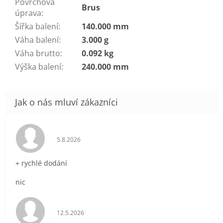
Povrchová
Brus
úprava
:
Šířka balení
:
140.000 mm
Váha balení
:
3.000 g
Váha brutto
:
0.092 kg
Výška balení
:
240.000 mm
Hodnocení obchodu je 5 z 5 hvězdiček.
5.8.2026
+ rychlé dodání
nic
Hodnocení obchodu je 5 z 5 hvězdiček.
12.5.2026