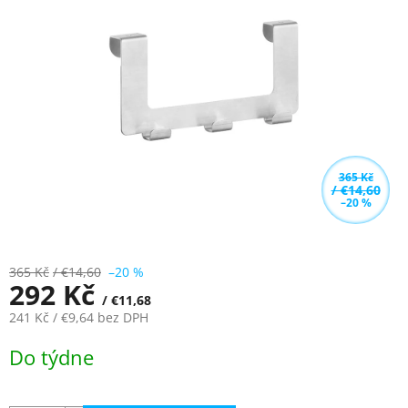
z
5
hvězdiček.
365 Kč
/ €14,60
–20 %
365 Kč
/ €14,60
–20 %
292 Kč
/ €11,68
241 Kč
/ €9,64
bez DPH
Měrná
Do týdne
cena: