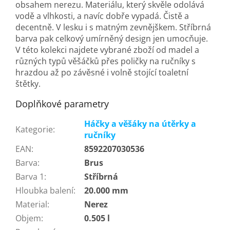
obsahem nerezu. Materiálu, který skvěle odolává
vodě a vlhkosti, a navíc dobře vypadá. Čistě a
decentně. V lesku i s matným zevnějškem. Stříbrná
barva pak celkový umírněný design jen umocňuje.
V této kolekci najdete vybrané zboží od madel a
různých typů věšáčků přes poličky na ručníky s
hrazdou až po závěsné i volně stojící toaletní
štětky.
Doplňkové parametry
Háčky a věšáky na útěrky a
Kategorie
:
ručníky
EAN
:
8592207030536
Barva
:
Brus
Barva 1
:
Stříbrná
Hloubka balení
:
20.000 mm
Material
:
Nerez
Objem
:
0.505 l