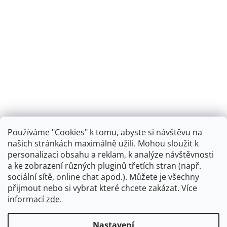
Používáme "Cookies" k tomu, abyste si návštěvu na
našich stránkách maximálně užili. Mohou sloužit k
personalizaci obsahu a reklam, k analýze návštěvnosti
Retro koupelna
a ke zobrazení různých pluginů třetích stran (např.
sociální sítě, online chat apod.). Můžete je všechny
přijmout nebo si vybrat které chcete zakázat. Více
informací
zde
.
Vytvořil Shoptet
+
plnenieshopu.cz
Nastavení